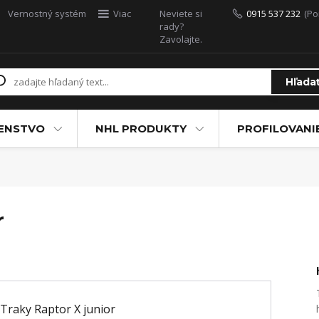
Vernostný systém
Viac
Neviete si
0915 537 232
(Po
rady?
Zavolajte.
Hľada
ŠENSTVO
NHL PRODUKTY
PROFILOVANI
r