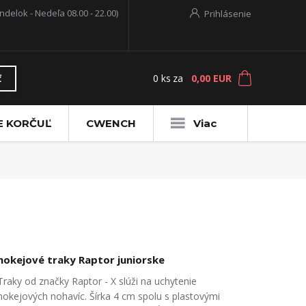
ndelok - Nedeľa 08.00 - 22.00)
Prihlásenie
0
ks
za
0,00 EUR
ť
E KORČUĽ
CWENCH
Viac
hokejové traky Raptor juniorske
Traky od značky Raptor - X slúži na uchytenie
hokejových nohavíc. Šírka 4 cm spolu s plastovými