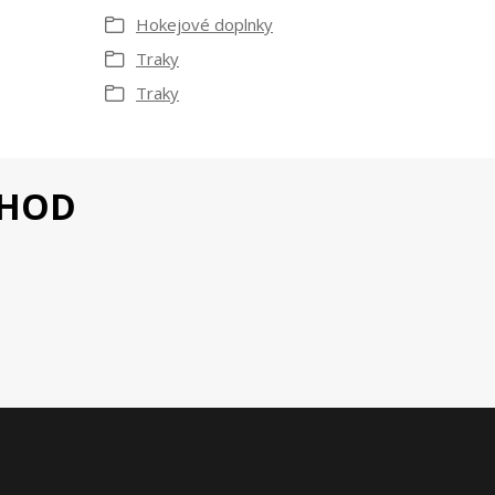
Hokejové doplnky
Traky
Traky
CHOD