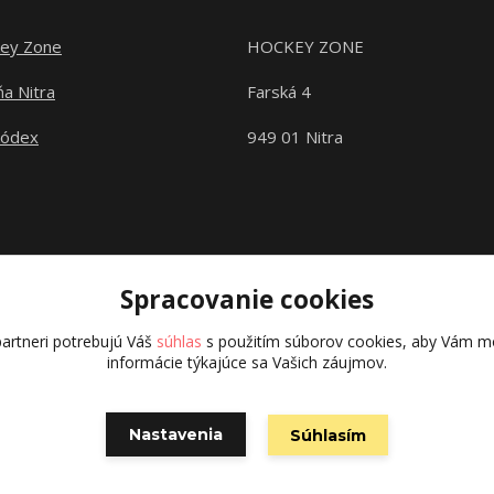
ey Zone
HOCKEY ZONE
a Nitra
Farská 4
kódex
949 01 Nitra
Spracovanie cookies
artneri potrebujú Váš
súhlas
s použitím súborov cookies, aby Vám mo
informácie týkajúce sa Vašich záujmov.
Copyright © 2015 hokejexpert.sk
Nastavenia
Súhlasím
Vytvorené na
Eshop-rychlo.sk