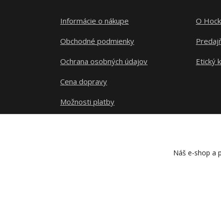
Informácie o nákupe
O Hock
Obchodné podmienky
Predajň
Ochrana osobných údajov
Etický 
Cena dopravy
Možnosti platby
Sledovanie zásielky
Náš e-shop a p