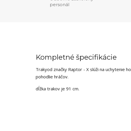
personál
Kompletné špecifikácie
Traky
od
značky Raptor - X slúži na uchytenie h
pohodlie hráčov.
dĺžka trakov je 91 cm.