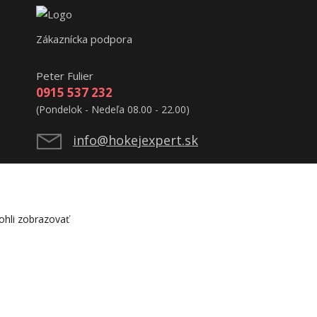
Zákaznícka podpora
Peter Fulier
0915 537 232
(Pondelok - Nedeľa 08.00 - 22.00)
info@hokejexpert.sk
hli zobrazovať