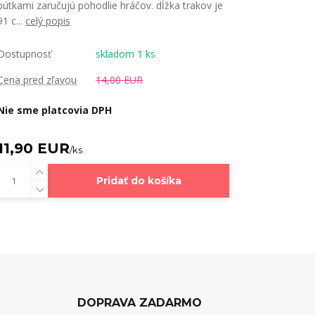
pútkami zaručujú pohodlie hráčov. dĺžka trakov je
91 c...
celý popis
Dostupnosť
skladom 1 ks
Cena pred zľavou
14,00 EUR
Nie sme platcovia DPH
11,90 EUR
/
ks
Pridať do košíka
DOPRAVA ZADARMO