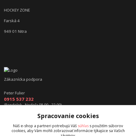
HOCKEY ZONE
Farská 4
949 01 Nitra
Zákaznícka podpora
Peter Fulier
0915 537 232
(Pondelok - Nedeľa 08.00 - 22.00)
Spracovanie cookies
info@hokejexpert.sk
Náš e-shop a partneri potrebujú Váš
súhlas
s použitím súborov
cookies, aby Vám mohli zobrazovať informácie týkajúce sa Vašich
záujmov.