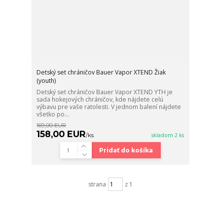
Detský set chráničov Bauer Vapor XTEND Žiak
(youth)
Detský set chráničov Bauer Vapor XTEND YTH je
sada hokejových chráničov, kde nájdete celú
výbavu pre vaše ratolesti. V jednom balení nájdete
všetko po...
169,00 EUR
158,00 EUR
/
ks
skladom 2 ks
Pridať do košíka
strana
z 1