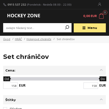
0915 537 232
(Pondelok - Nedeľa 08.00 - 22.00)
0
0,00 EUR
Menu
Úvod
HRÁČ
Hokejové chrániče
Set chráničov
Set chráničov
Cena:
Od
Do
EUR
EUR
Štítky
Skladom