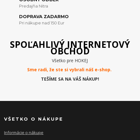
Predajňa Nitra
DOPRAVA ZADARMO
Pri nákupe nad 150 Eur
SPOĽAHLIVÝ INTERNETOVÝ
OBCHOD
Všetko pre HOKEJ
Sme radi, že ste si vybrali náš e-
shop
.
TEŠÍME SA NA VÁŠ NÁKUP!
VŠETKO O NÁKUPE
Informácie o nákupe