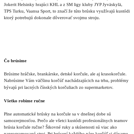
Jokerit Helsinky hrajúci KHL a z SM ligy kluby JYP Jyväskylä,
TPS Turku, Vaansa Sport, to značí že túto brúsku využívajú kustódi
ktorý potrebujú dokonale dôverovať svojmu stroju.
Čo brúsime
Brúsime hráčske, brankárske, detské korčule, ale aj krasokorčule.
Nabrúsime Vám väčšinu korčúľ nachádzajúcich na trhu, problémy
bývajú pri lacných čínských korčuliach zo supermarketov.
Všetko robíme ručne
Plne automatické brúsky na korčule sa v dnešnej dobe sú
samozrejmosťou. Prečo ale všetci kustódi profesionálnych teamov
brúsia korčule ručne? Šikovné ruky a skúsenosti sú viac ako
naprogramovaný stroj. Pri brúsení každého páru korčúľ si dávame