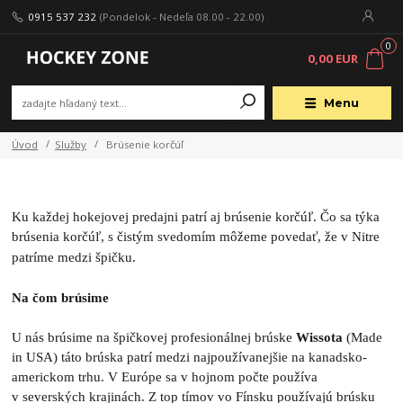
0915 537 232
(Pondelok - Nedeľa 08.00 - 22.00)
0
0,00 EUR
Menu
Úvod
Služby
Brúsenie korčúľ
Ku každej hokejovej predajni patrí aj brúsenie korčúľ. Čo sa týka
brúsenia korčúľ, s čistým svedomím môžeme povedať, že v Nitre
patríme medzi špičku.
Na čom brúsime
U nás brúsime na špičkovej profesionálnej brúske
Wissota
(Made
in USA) táto brúska patrí medzi najpoužívanejšie na kanadsko-
americkom trhu. V Európe sa v hojnom počte používa
v severských krajinách. Z top tímov vo Fínsku používajú brúsku