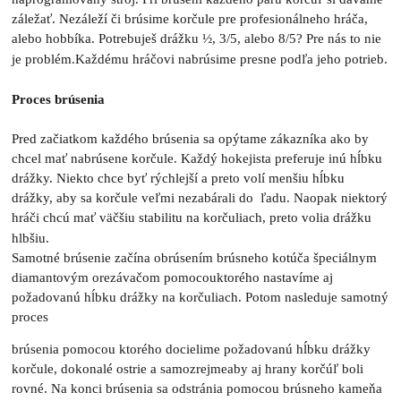
záležať. Nezáleží či brúsime korčule pre profesionálneho hráča,
alebo hobbíka. Potrebuješ drážku ½, 3/5, alebo 8/5? Pre nás to nie
je problém.Každému hráčovi nabrúsime presne podľa jeho potrieb.
Proces brúsenia
Pred začiatkom každého brúsenia sa opýtame zákazníka ako by
chcel mať nabrúsene korčule. Každý hokejista preferuje inú hĺbku
drážky. Niekto chce byť rýchlejší a preto volí menšiu hĺbku
drážky, aby sa korčule veľmi nezabárali do ľadu. Naopak niektorý
hráči chcú mať väčšiu stabilitu na korčuliach, preto volia drážku
hlbšiu.
Samotné brúsenie začína obrúsením brúsneho kotúča špeciálnym
diamantovým orezávačom pomocouktorého nastavíme aj
požadovanú hĺbku drážky na korčuliach. Potom nasleduje samotný
proces
brúsenia pomocou ktorého docielime požadovanú hĺbku drážky
korčule, dokonalé ostrie a samozrejmeaby aj hrany korčúľ boli
rovné. Na konci brúsenia sa odstránia pomocou brúsneho kameňa