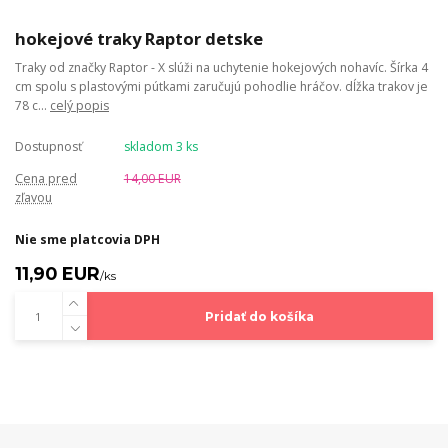
hokejové traky Raptor detske
Traky od značky Raptor - X slúži na uchytenie hokejových nohavíc. Šírka 4
cm spolu s plastovými pútkami zaručujú pohodlie hráčov. dĺžka trakov je
78 c...
celý popis
Dostupnosť
skladom 3 ks
Cena pred
14,00 EUR
zľavou
Nie sme platcovia DPH
11,90 EUR
/
ks
Pridať do košíka