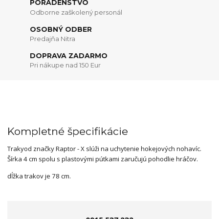
PORADENSTVO
Odborne zaškolený personál
OSOBNÝ ODBER
Predajňa Nitra
DOPRAVA ZADARMO
Pri nákupe nad 150 Eur
Kompletné špecifikácie
Traky
od
značky Raptor - X slúži na uchytenie hokejových nohavíc.
Šírka 4 cm spolu s plastovými pútkami zaručujú pohodlie hráčov.
dĺžka trakov je 78 cm.