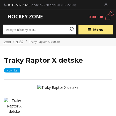
0915 537 232
(Pondelok - Nedeľa 08.00 - 22.00)
0
0,00 EUR
Menu
Úvod
HRÁČ
Traky Raptor X detske
Traky Raptor X detske
Novinka