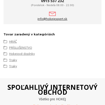
0915 537 232
(Pondelok - Nedeľa 08.00 - 22.00)
info@hokejexpert.sk
Tovar zaradený v kategóriách
HRÁČ
PRÍSLUŠENSTVO
Hokejové doplnky
Traky
Traky
SPOĽAHLIVÝ INTERNETOVÝ
OBCHOD
Všetko pre HOKEJ