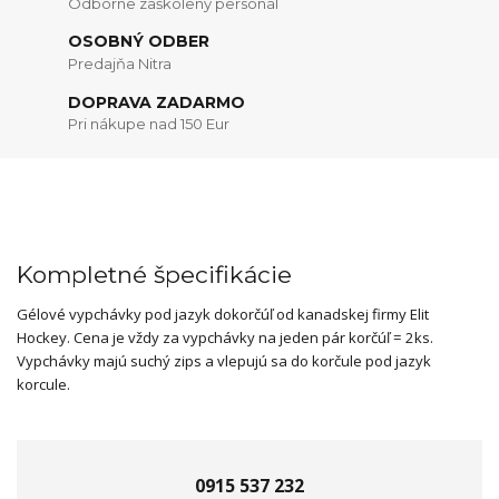
Odborne zaškolený personál
OSOBNÝ ODBER
Predajňa Nitra
DOPRAVA ZADARMO
Pri nákupe nad 150 Eur
Kompletné špecifikácie
Gélové vypchávky pod jazyk
do
korčúľ
od kanadskej firmy Elit
Hockey. Cena je vždy za vypchávky na jeden pár korčúľ =
2ks
.
Vypchávky majú suchý zips a vlepujú sa do korčule
pod jazyk
korcule
.
0915 537 232