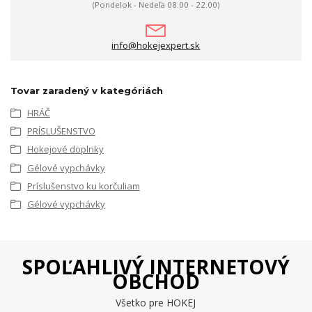
(Pondelok - Nedeľa 08.00 - 22.00)
info@hokejexpert.sk
Tovar zaradený v kategóriách
HRÁČ
PRÍSLUŠENSTVO
Hokejové doplnky
Gélové vypchávky
Príslušenstvo ku korčuliam
Gélové vypchávky
SPOĽAHLIVÝ INTERNETOVÝ
OBCHOD
Všetko pre HOKEJ