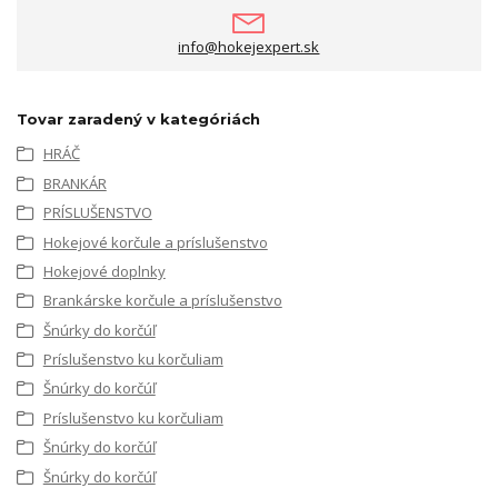
info@hokejexpert.sk
Tovar zaradený v kategóriách
HRÁČ
BRANKÁR
PRÍSLUŠENSTVO
Hokejové korčule a príslušenstvo
Hokejové doplnky
Brankárske korčule a príslušenstvo
Šnúrky do korčúľ
Príslušenstvo ku korčuliam
Šnúrky do korčúľ
Príslušenstvo ku korčuliam
Šnúrky do korčúľ
Šnúrky do korčúľ