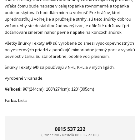
vďaka čomu bude napätie v celej topánke rovnomerné a topánka
bude poskytovať chodidlám miernu voľnosť. Pre hráčov, ktorí
uprednostňujú voľnejšie a pružnejšie strihy, sú tieto šnúrky dobrou
voľbou. Aby ste dosiahli požadovaný tvar, je dôležité udržiavať pri
doťahovani smerom nahor pevné napätie na koncoch šnúrok.
Všetky šnúrky TexStyle® sú vyrobené zo zmesi vysokopevnostných
polyesterových priadzí a ponúkajú mimoriadne jemný pocit a vysokú
pevnosť v ťahu. Sú stálofarebné, odolné voči plesniam.
Šnúrky TexStyle® sa používajú v NHL, KHL a v iných ligách.
Vyrobené v Kanade.
Veľkosti:
96"(244cm); 108"(274cm); 120"(305cm)
Farba:
biela
0915 537 232
(Pondelok - Nedeľa 08.00 - 22.00)