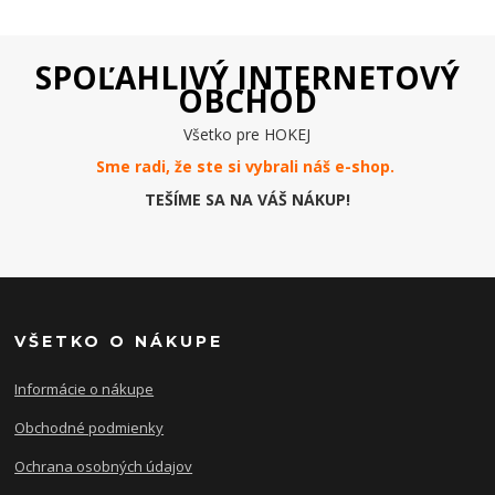
SPOĽAHLIVÝ INTERNETOVÝ
OBCHOD
Všetko pre HOKEJ
Sme radi, že ste si vybrali náš e-
shop
.
TEŠÍME SA NA VÁŠ NÁKUP!
VŠETKO O NÁKUPE
Informácie o nákupe
Obchodné podmienky
Ochrana osobných údajov