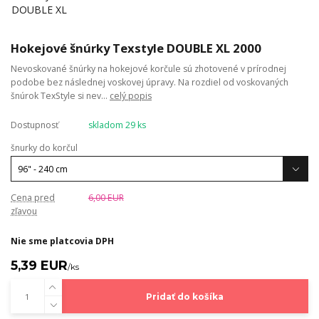
Hokejové šnúrky Texstyle DOUBLE XL 2000
Nevoskované šnúrky na hokejové korčule sú zhotovené v prírodnej
podobe bez následnej voskovej úpravy. Na rozdiel od voskovaných
šnúrok TexStyle si nev...
celý popis
Dostupnosť
skladom 29 ks
šnurky do korčul
Cena pred
6,00 EUR
zľavou
Nie sme platcovia DPH
5,39 EUR
/
ks
Pridať do košíka