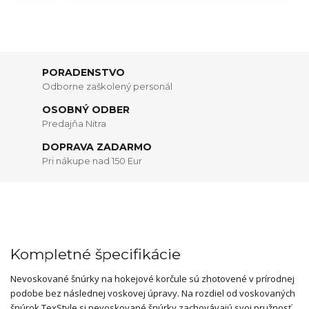
PORADENSTVO
Odborne zaškolený personál
OSOBNÝ ODBER
Predajňa Nitra
DOPRAVA ZADARMO
Pri nákupe nad 150 Eur
Kompletné špecifikácie
Nevoskované šnúrky na hokejové korčule sú zhotovené v prírodnej
podobe bez následnej voskovej úpravy. Na rozdiel od voskovaných
šnúrok TexStyle si nevoskované šnúrky zachovávajú svoj pružnosť,