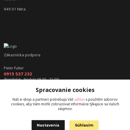
949 01 Nitra
Zákaznícka podpora
Peter Fulier
0915 537 232
(Pondelok - Nedeľa 08.00 - 22.00)
Spracovanie cookies
info@hokejexpert.sk
Náš e-shop a partneri potrebujú Váš
súhlas
s použitím súborov
cookies, aby Vám mohli zobrazovať informácie týkajúce sa Vašich
záujmov.
Nastavenia
Súhlasím