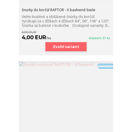
šnurky do korčúl RAPTOR - X bavlnené biele
Veľmi kvalitné a obľúbené šnúrky do korčúľ.
Vyrábajú sa v dĺžkach 4 dĺžkach 84", 96", 108" a 120".
Šnúrka sú balené v krabičke. Dostupné varianty: 8...
6,00 EUR
4,00 EUR
/
ks
skladom 31 ks
Zvoliť variant
Novinka