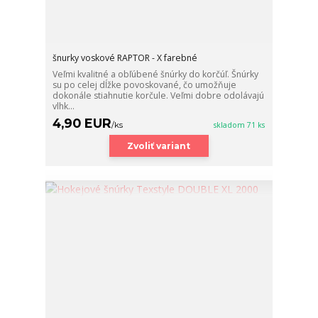
šnurky voskové RAPTOR - X farebné
Veľmi kvalitné a obľúbené šnúrky do korčúľ. Šnúrky
su po celej dĺžke povoskované, čo umožňuje
dokonále stiahnutie korčule. Veľmi dobre odolávajú
vlhk...
4,90 EUR
/
ks
skladom 71 ks
Zvoliť variant