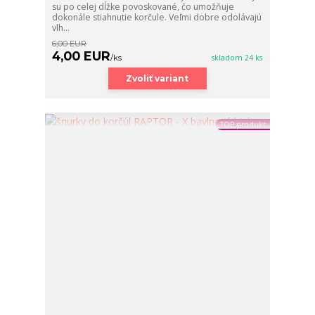
su po celej dĺžke povoskované, čo umožňuje
dokonále stiahnutie korčule. Veľmi dobre odolávajú
vlh...
6,00 EUR
4,00 EUR
/
ks
skladom 24 ks
Zvoliť variant
TOP produkt