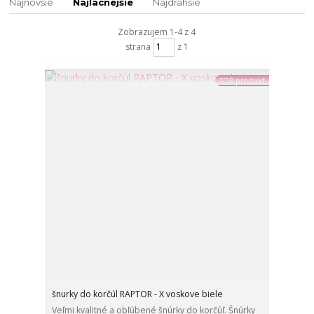
Najnovšie
Najlacnejšie
Najdrahšie
Zobrazujem 1-4 z 4
strana
z 1
TOP produkt
šnurky do korčúl RAPTOR - X voskove biele
Veľmi kvalitné a obľúbené šnúrky do korčúľ. Šnúrky