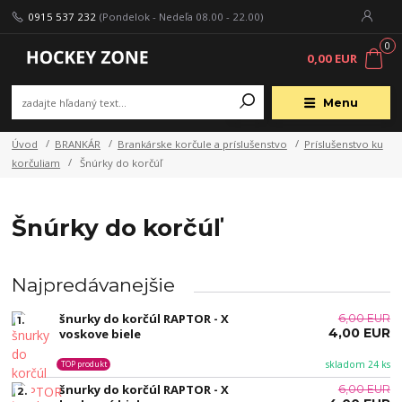
0915 537 232
(Pondelok - Nedeľa 08.00 - 22.00)
0
0,00 EUR
Menu
Úvod
BRANKÁR
Brankárske korčule a príslušenstvo
Príslušenstvo ku
korčuliam
Šnúrky do korčúľ
Šnúrky do korčúľ
Najpredávanejšie
šnurky do korčúl RAPTOR - X
6,00 EUR
1.
4,00 EUR
voskove biele
skladom 24 ks
TOP produkt
šnurky do korčúl RAPTOR - X
6,00 EUR
2.