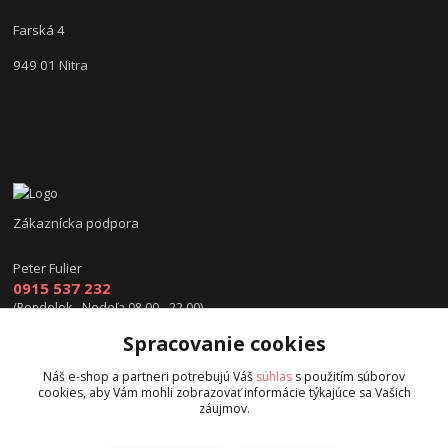
Farská 4
949 01 Nitra
Zákaznícka podpora
Peter Fulier
0915 537 232
(Pondelok - Nedeľa 08.00 - 22.00)
Spracovanie cookies
info@hokejexpert.sk
Náš e-shop a partneri potrebujú Váš
súhlas
s použitím súborov
cookies, aby Vám mohli zobrazovať informácie týkajúce sa Vašich
záujmov.