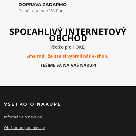
DOPRAVA ZADARMO
Pri nákupe nad 150 Eur
SPOĽAHLIVÝ INTERNETOVÝ
OBCHOD
Všetko pre HOKEJ
Sme radi, že ste si vybrali náš e-
shop
.
TEŠÍME SA NA VÁŠ NÁKUP!
VŠETKO O NÁKUPE
Informácie o nákupe
Obchodné podmienky