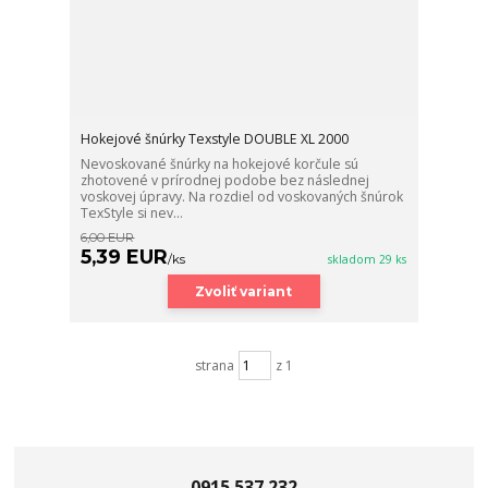
Hokejové šnúrky Texstyle DOUBLE XL 2000
Nevoskované šnúrky na hokejové korčule sú
zhotovené v prírodnej podobe bez následnej
voskovej úpravy. Na rozdiel od voskovaných šnúrok
TexStyle si nev...
6,00 EUR
5,39 EUR
/
ks
skladom 29 ks
Zvoliť variant
strana
z 1
0915 537 232