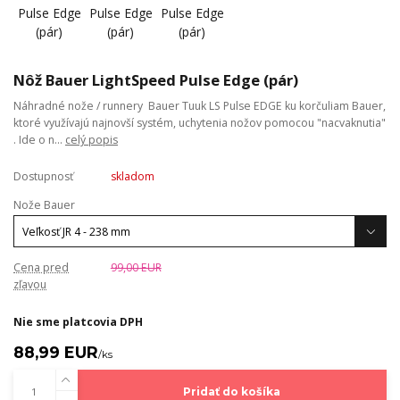
Nôž Bauer LightSpeed Pulse Edge (pár)
Náhradné nože / runnery Bauer Tuuk LS Pulse EDGE ku korčuliam Bauer,
ktoré využívajú najnovší systém, uchytenia nožov pomocou "nacvaknutia"
. Ide o n...
celý popis
Dostupnosť
skladom
Nože Bauer
Cena pred
99,00 EUR
zľavou
Nie sme platcovia DPH
88,99 EUR
/
ks
Pridať do košíka