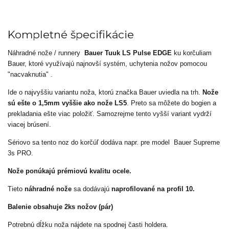
Kompletné špecifikácie
Náhradné nože / runnery
Bauer Tuuk LS Pulse EDGE
ku korčuliam
Bauer, ktoré využívajú najnovší systém, uchytenia nožov pomocou
"nacvaknutia" .
Ide o najvyššiu variantu noža, ktorú značka Bauer uviedla na trh.
Nože
sú ešte o 1,5mm vyššie ako nože LS5
. Preto sa môžete do bogien a
prekladania ešte viac položiť. Samozrejme tento vyšší variant vydrží
viacej brúsení.
Sériovo sa tento noz do korčúľ dodáva napr. pre model Bauer Supreme
3s PRO.
Nože ponúkajú prémiovú kvalitu ocele.
Tieto
náhradné nože
sa dodávajú
naprofilované na profil 10.
Balenie obsahuje 2ks nožov (pár)
Potrebnú dĺžku noža nájdete na spodnej časti holdera.