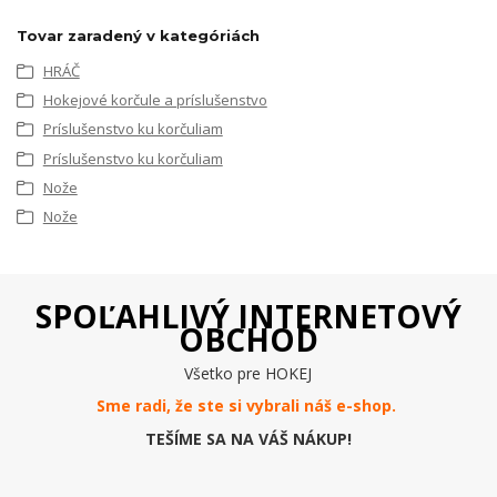
Tovar zaradený v kategóriách
HRÁČ
Hokejové korčule a príslušenstvo
Príslušenstvo ku korčuliam
Príslušenstvo ku korčuliam
Nože
Nože
SPOĽAHLIVÝ INTERNETOVÝ
OBCHOD
Všetko pre HOKEJ
Sme radi, že ste si vybrali náš e-
shop
.
TEŠÍME SA NA VÁŠ NÁKUP!