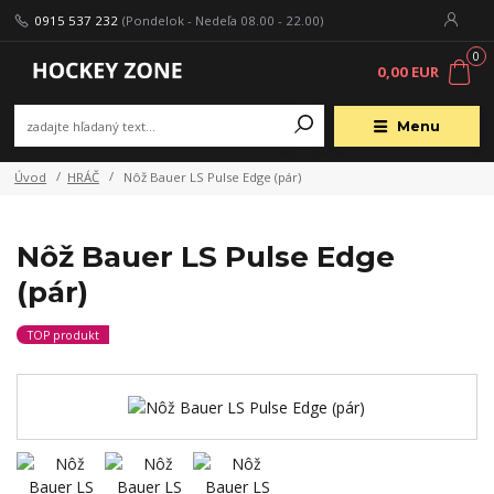
0915 537 232
(Pondelok - Nedeľa 08.00 - 22.00)
0
0,00 EUR
Menu
Úvod
HRÁČ
Nôž Bauer LS Pulse Edge (pár)
Nôž Bauer LS Pulse Edge
(pár)
TOP produkt