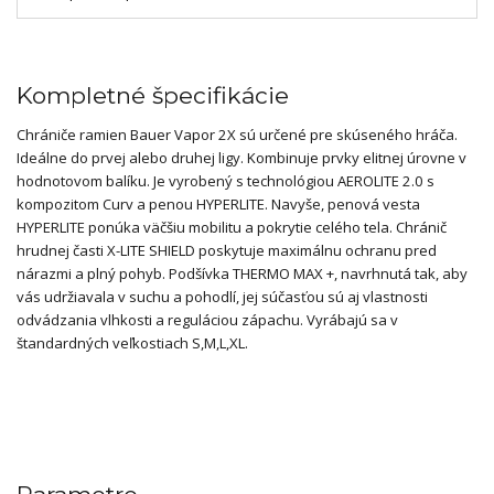
Kompletné špecifikácie
Chrániče ramien Bauer Vapor 2X sú určené pre skúseného hráča.
Ideálne do prvej alebo druhej ligy. Kombinuje prvky elitnej úrovne v
hodnotovom balíku. Je vyrobený s technológiou AEROLITE 2.0 s
kompozitom Curv a penou HYPERLITE. Navyše, penová vesta
HYPERLITE ponúka väčšiu mobilitu a pokrytie celého tela. Chránič
hrudnej časti X-LITE SHIELD poskytuje maximálnu ochranu pred
nárazmi a plný pohyb. Podšívka THERMO MAX +, navrhnutá tak, aby
vás udržiavala v suchu a pohodlí, jej súčasťou sú aj vlastnosti
odvádzania vlhkosti a reguláciou zápachu. Vyrábajú sa v
štandardných veľkostiach S,M,L,XL.