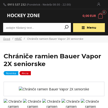
0915 537 232
(Pondelok - Nedeľa 08.00 - 22.00)
0
0,00 EUR
Menu
Úvod
HRÁČ
Chrániče ramien Bauer Vapor 2X seniorske
Chrániče ramien Bauer Vapor
2X seniorske
Novinka
Akcia