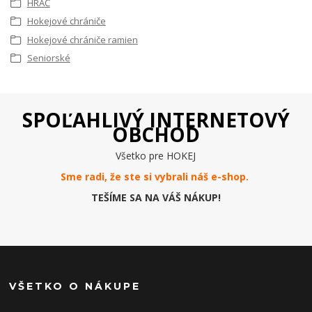
HRÁČ
Hokejové chrániče
Hokejové chrániče ramien
Seniorské
SPOĽAHLIVÝ INTERNETOVÝ
OBCHOD
Všetko pre HOKEJ
Sme radi, že ste si vybrali náš e-
shop
.
TEŠÍME SA NA VÁŠ NÁKUP!
VŠETKO O NÁKUPE