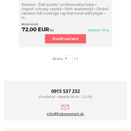
Ramená - Žiak (youth) • profesionálny hokej •
Stupeň ochrany: vysoká • Strih: anatomický • Chránič
ramena: Full coverage cap that move with player •
H...
80,00 EUR
72,00 EUR
/
ks
skladom 10 ks
Zvoliť variant
strana
z 1
0915 537 232
(Pondelok - Nedeľa 08.00 - 22.00)
info@hokejexpert.sk