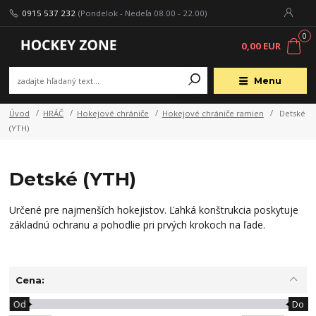
0915 537 232
(Pondelok - Nedeľa 08.00 - 22.00)
0
0,00 EUR
Menu
Úvod
HRÁČ
Hokejové chrániče
Hokejové chrániče ramien
Detské
(YTH)
Detské (YTH)
Určené pre najmenších hokejistov. Ľahká konštrukcia poskytuje
základnú ochranu a pohodlie pri prvých krokoch na ľade.
Cena:
Od
Do