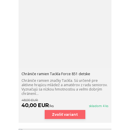
Chrániče ramien Tackla Force 851 detske
Chrániče ramien značky Tackla. Sú určené pre
aktívne hrajúcu mládež a amatérov z radu seniorov.
Vyznačujú sa nízkou hmotnosťou a veľmi dobrým
chránení...
48,00 EUR
40,00 EUR
/
ks
skladom 4 ks
Zvoliť variant