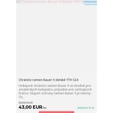
Novinka
Chrániče ramien Bauer X detské YTH S24
Hokejové chrániče ramien Bauer X sú vhodné pre
amatérskych hokejistov, prípadne pre začínajúcich
hráčov. Stupeň ochrany ramien Bauer X je mierny.
Ch...
50,00 EUR
43,00 EUR
/
ks
skladom 8 ks