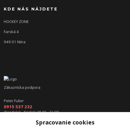
KDE NÁS NÁJDETE
HOCKEY ZONE
Farská 4
949 01 Nitra
Zákaznícka podpora
Peter Fulier
0915 537 232
(Pondelok - Nedeľa 08.00 - 22.00)
Spracovanie cookies
info@hokejexpert.sk