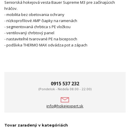
Seniorská hokejová vesta Bauer Supreme M3 pre začínajúcich
hráčov.
- mobilita bez obetovania ochrany
- nízkoprofilové AMP čiapky na ramenách
- segmentovaná chrbtica s PE vložkou
- ventilovaný chrbtový panel
- nastaviteľné tvarované PE na bicepsoch
- podšívka THERMO MAX odvádza pot a zápach
0915 537 232
(Pondelok - Nedeľa 08.00 - 22.00)
info@hokejexpert.sk
Tovar zaradený v kategóriách