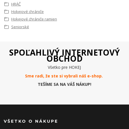
HRÁČ
Hokejové chrániče
Hokejové chrániče ramien
Seniorské
SPOĽAHLIVÝ INTERNETOVÝ
OBCHOD
Všetko pre HOKEJ
Sme radi, že ste si vybrali náš e-
shop
.
TEŠÍME SA NA VÁŠ NÁKUP!
VŠETKO O NÁKUPE