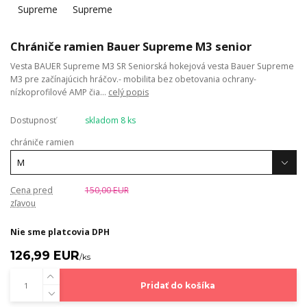
Chrániče ramien Bauer Supreme M3 senior
Vesta BAUER Supreme M3 SR Seniorská hokejová vesta Bauer Supreme
M3 pre začínajúcich hráčov.- mobilita bez obetovania ochrany-
nízkoprofilové AMP čia...
celý popis
Dostupnosť
skladom 8 ks
chrániče ramien
Cena pred
150,00 EUR
zľavou
Nie sme platcovia DPH
126,99 EUR
/
ks
Pridať do košíka