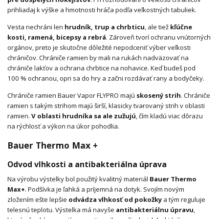
prihliadaj k výške a hmotnosti hráča podľa veľkostných tabuliek.
Vesta nechráni len
hrudník, trup a chrbticu
, ale tiež
kľúčne
kosti, ramená, bicepsy a rebrá
. Zároveň tvorí ochranu vnútorných
orgánov, preto je skutočne dôležité nepodceniť výber veľkosti
chráničov. Chrániče ramien by mali na rukách nadväzovať na
chrániče lakťov a ochrana chrbtice na nohavice. Keď budeš pod
100 % ochranou, opri sa do hry a začni rozdávať rany a bodyčeky.
Chrániče ramien Bauer Vapor FLYPRO majú
skosený strih
. Chrániče
ramien s takým strihom majú širší, klasicky tvarovaný strih v oblasti
ramien.
V oblasti hrudníka sa ale zužujú
, čím kladú viac dôrazu
na rýchlosť a výkon na úkor pohodlia.
Bauer Thermo Max +
Odvod vlhkosti a antibakteriálna úprava
Na výrobu výstelky bol použitý kvalitný materiál
Bauer Thermo
Max+
. Podšívka je ľahká a príjemná na dotyk. Svojím novým
zložením ešte lepšie
odvádza vlhkosť od pokožky
a tým reguluje
telesnú teplotu. Výstelka má navyše
antibakteriálnu úpravu
,