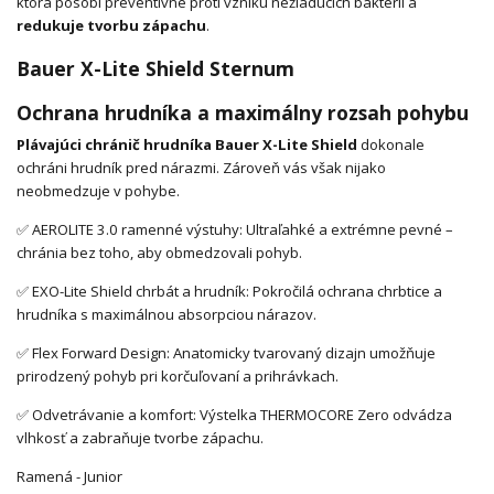
ktorá pôsobí preventívne proti vzniku nežiaducich baktérií a
redukuje tvorbu zápachu
.
Bauer X-Lite Shield Sternum
Ochrana hrudníka a maximálny rozsah pohybu
Plávajúci chránič hrudníka Bauer X-Lite Shield
dokonale
ochráni hrudník pred nárazmi. Zároveň vás však nijako
neobmedzuje v pohybe.
✅ AEROLITE 3.0 ramenné výstuhy: Ultraľahké a extrémne pevné –
chránia bez toho, aby obmedzovali pohyb.
✅ EXO-Lite Shield chrbát a hrudník: Pokročilá ochrana chrbtice a
hrudníka s maximálnou absorpciou nárazov.
✅ Flex Forward Design: Anatomicky tvarovaný dizajn umožňuje
prirodzený pohyb pri korčuľovaní a prihrávkach.
✅ Odvetrávanie a komfort: Výstelka THERMOCORE Zero odvádza
vlhkosť a zabraňuje tvorbe zápachu.
Ramená - Junior