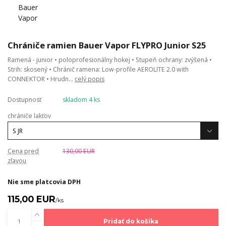
Chrániče ramien Bauer Vapor FLYPRO Junior S25
Ramená - junior • poloprofesionálny hokej • Stupeň ochrany: zvýšená •
Strih: skosený • Chránič ramena: Low-profile AEROLITE 2.0 with
CONNEKTOR • Hrudn...
celý popis
Dostupnosť
skladom 4 ks
chrániče lakťov
Cena pred
130,00 EUR
zľavou
Nie sme platcovia DPH
115,00 EUR
/
ks
Pridať do košíka