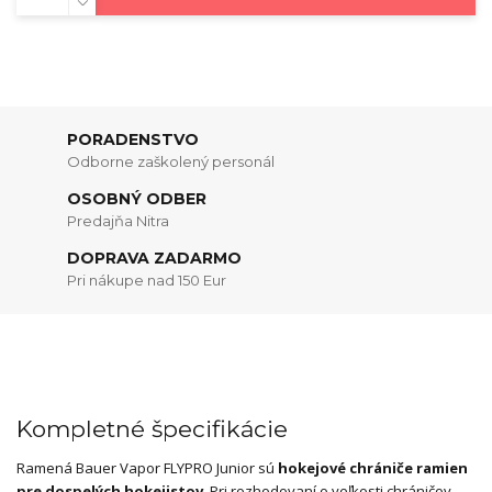
PORADENSTVO
Odborne zaškolený personál
OSOBNÝ ODBER
Predajňa Nitra
DOPRAVA ZADARMO
Pri nákupe nad 150 Eur
Kompletné špecifikácie
Ramená Bauer Vapor FLYPRO Junior sú
hokejové chrániče ramien
pre dospelých hokejistov
. Pri rozhodovaní o veľkosti chráničov