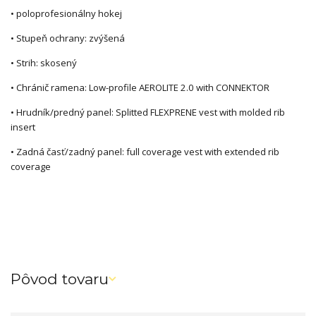
• poloprofesionálny hokej
• Stupeň ochrany: zvýšená
• Strih: skosený
• Chránič ramena: Low-profile AEROLITE 2.0 with CONNEKTOR
• Hrudník/predný panel: Splitted FLEXPRENE vest with molded rib
insert
• Zadná časť/zadný panel: full coverage vest with extended rib
coverage
Pôvod tovaru