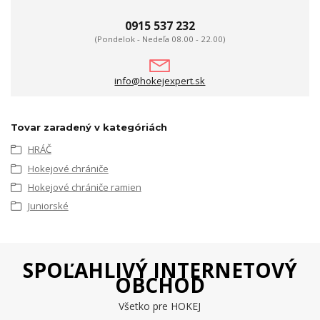
0915 537 232
(Pondelok - Nedeľa 08.00 - 22.00)
info@hokejexpert.sk
Tovar zaradený v kategóriách
HRÁČ
Hokejové chrániče
Hokejové chrániče ramien
Juniorské
SPOĽAHLIVÝ INTERNETOVÝ
OBCHOD
Všetko pre HOKEJ