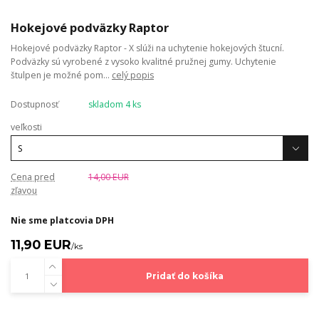
Hokejové podväzky Raptor
Hokejové podväzky Raptor - X slúži na uchytenie hokejových štucní.
Podväzky sú vyrobené z vysoko kvalitné pružnej gumy. Uchytenie
štulpen je možné pom...
celý popis
Dostupnosť
skladom 4 ks
veľkosti
Cena pred
14,00 EUR
zľavou
Nie sme platcovia DPH
11,90 EUR
/
ks
Pridať do košíka