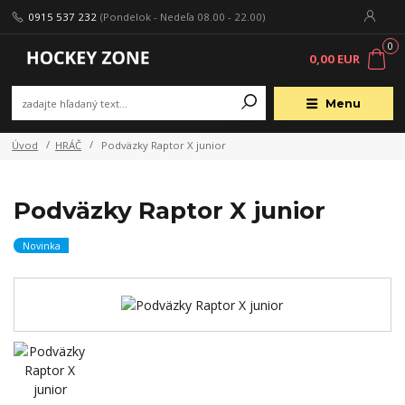
0915 537 232
(Pondelok - Nedeľa 08.00 - 22.00)
0
0,00 EUR
Menu
Úvod
HRÁČ
Podväzky Raptor X junior
Podväzky Raptor X junior
Novinka