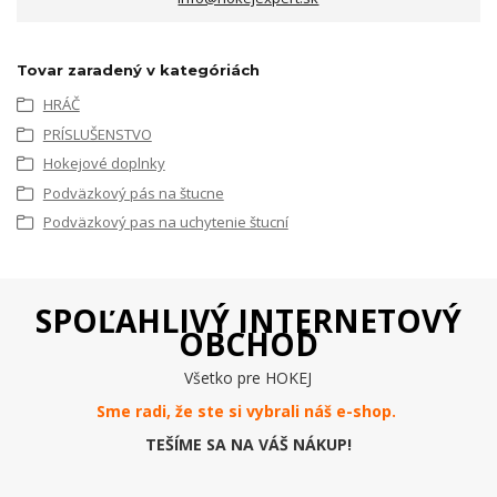
Tovar zaradený v kategóriách
HRÁČ
PRÍSLUŠENSTVO
Hokejové doplnky
Podväzkový pás na štucne
Podväzkový pas na uchytenie štucní
SPOĽAHLIVÝ INTERNETOVÝ
OBCHOD
Všetko pre HOKEJ
Sme radi, že ste si vybrali náš e-
shop
.
TEŠÍME SA NA VÁŠ NÁKUP!