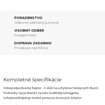
PORADENSTVO
Odborne zaškolený personál
OSOBNÝ ODBER
Predajňa Nitra
DOPRAVA ZADARMO
Pri nákupe nad 150 Eur
Kompletné špecifikácie
Hokejové
podväzky
Raptor - X slúži na uchytenie hokejových
štucní
.
Podväzky
sú
vyrobené
z vysoko
k
valitné
pružnej
gumy
.
Uchytenie
štulpen
je možné pomocou
kovových úchytov
.