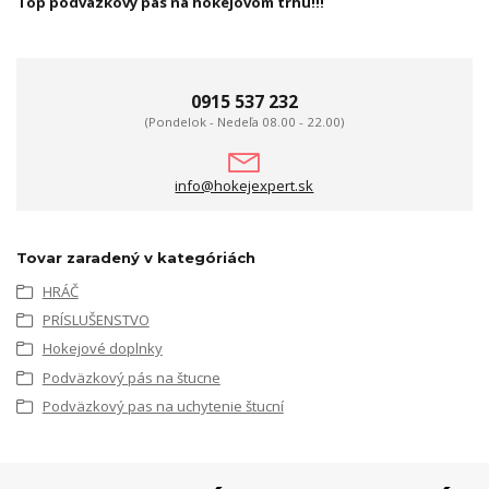
Top podväzkový pas na hokejovom trhu!!!
0915 537 232
(Pondelok - Nedeľa 08.00 - 22.00)
info@hokejexpert.sk
Tovar zaradený v kategóriách
HRÁČ
PRÍSLUŠENSTVO
Hokejové doplnky
Podväzkový pás na štucne
Podväzkový pas na uchytenie štucní