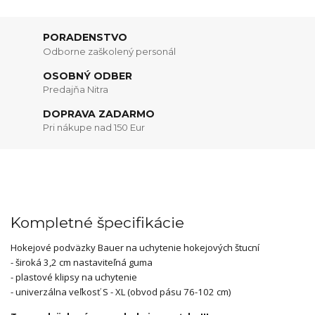
PORADENSTVO
Odborne zaškolený personál
OSOBNÝ ODBER
Predajňa Nitra
DOPRAVA ZADARMO
Pri nákupe nad 150 Eur
Kompletné špecifikácie
Hokejové podväzky Bauer na uchytenie hokejových štucní
- široká 3,2 cm nastaviteľná guma
- plastové klipsy na uchytenie
- univerzálna veľkosť S - XL (obvod pásu 76-102 cm)