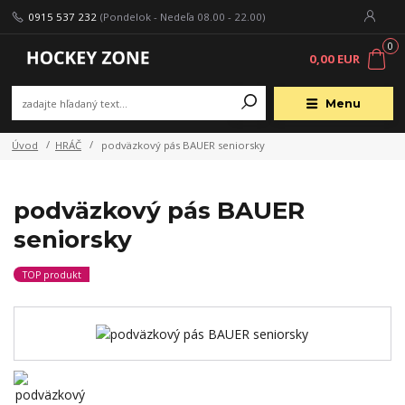
0915 537 232
(Pondelok - Nedeľa 08.00 - 22.00)
0
0,00 EUR
Menu
Úvod
HRÁČ
podväzkový pás BAUER seniorsky
podväzkový pás BAUER
seniorsky
TOP produkt