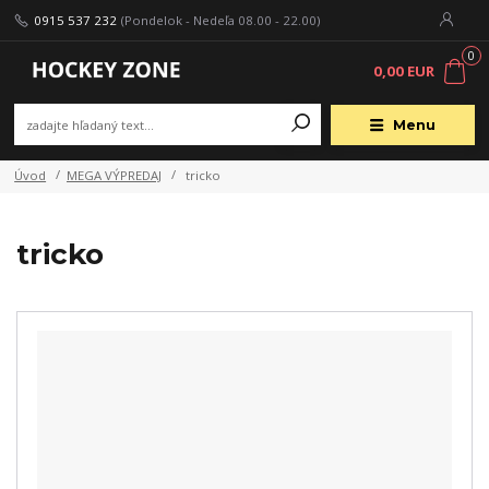
0915 537 232
(Pondelok - Nedeľa 08.00 - 22.00)
0
0,00 EUR
Menu
Úvod
MEGA VÝPREDAJ
tricko
tricko