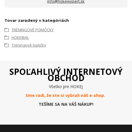
info@hokejexpert.sk
Tovar zaradený v kategóriách
TRÉNINGOVÉ POMÔCKY
HOKEJBAL
Tréningové loptičky
SPOĽAHLIVÝ INTERNETOVÝ
OBCHOD
Všetko pre HOKEJ
Sme radi, že ste si vybrali náš e-
shop
.
TEŠÍME SA NA VÁŠ NÁKUP!