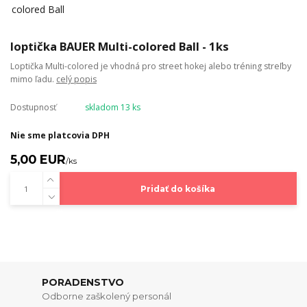
loptička BAUER Multi-colored Ball - 1ks
Loptička Multi-colored je vhodná pro street hokej alebo tréning streľby
mimo ľadu.
celý popis
Dostupnosť
skladom 13 ks
Nie sme platcovia DPH
5,00 EUR
/
ks
Pridať do košíka
PORADENSTVO
Odborne zaškolený personál