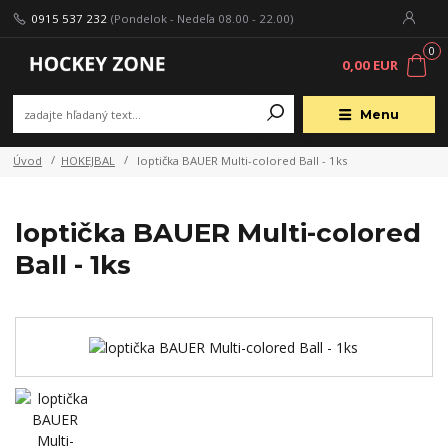
0915 537 232
(Pondelok - Nedeľa 08.00 - 22.00)
0
0,00 EUR
Menu
Úvod
HOKEJBAL
loptička BAUER Multi-colored Ball - 1ks
loptička BAUER Multi-colored
Ball - 1ks