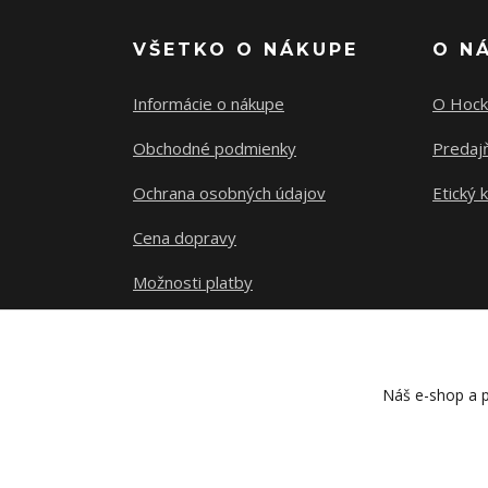
VŠETKO O NÁKUPE
O N
Informácie o nákupe
O Hock
Obchodné podmienky
Predajň
Ochrana osobných údajov
Etický 
Cena dopravy
Možnosti platby
Sledovanie zásielky
Náš e-shop a p