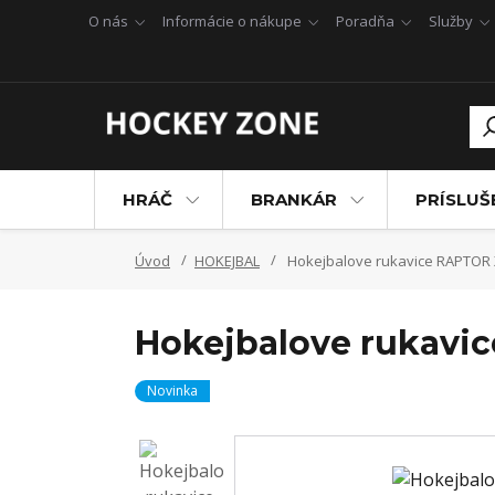
O nás
Informácie o nákupe
Poradňa
Služby
HRÁČ
BRANKÁR
PRÍSLU
Úvod
HOKEJBAL
Hokejbalove rukavice RAPTOR 
Hokejbalove rukavic
Novinka