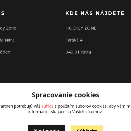
ÁS
KDE NÁS NÁJDETE
ey Zone
HOCKEY ZONE
a Nitra
Farská 4
kódex
949 01 Nitra
Spracovanie cookies
artneri potrebujú Váš
súhlas
s použitím súborov cookies, aby Vám mo
informácie týkajúce sa Vašich záujmov.
Copyright © 2015 hokejexpert.sk
Nastavenia
Súhlasím