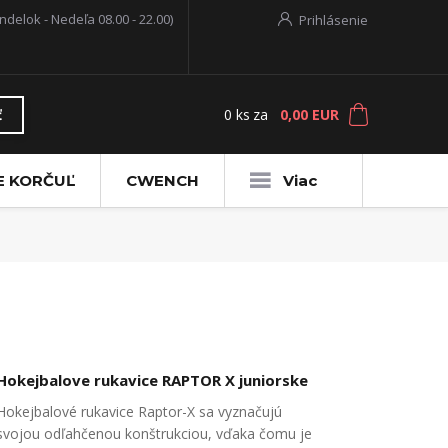
ndelok - Nedeľa 08.00 - 22.00)
Prihlásenie
0
ks
za
0,00 EUR
ť
E KORČUĽ
CWENCH
Viac
Hokejbalove rukavice RAPTOR X juniorske
Hokejbalové rukavice Raptor-X sa vyznačujú
svojou odľahčenou konštrukciou, vďaka čomu je