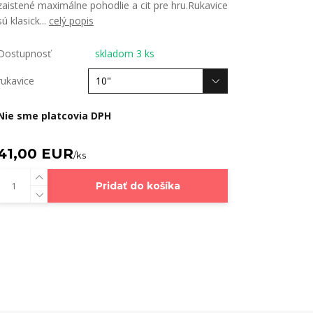
zaistené maximálne pohodlie a cit pre hru.Rukavice
sú klasick...
celý popis
Dostupnosť
skladom 3 ks
rukavice
Nie sme platcovia DPH
41,00 EUR
/
ks
Pridať do košíka