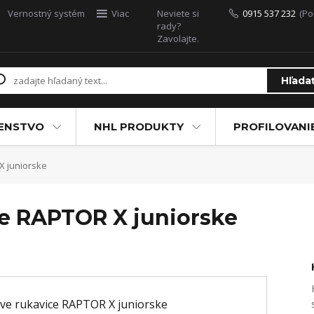
Vernostný systém
Viac
Neviete si
0915 537 232
(Po
rady?
Zavolajte.
Hľada
ŠENSTVO
NHL PRODUKTY
PROFILOVANI
X juniorske
e RAPTOR X juniorske