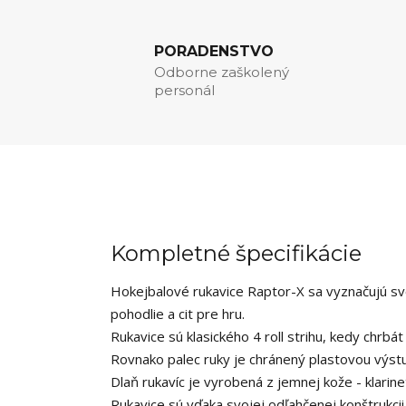
PORADENSTVO
Odborne zaškolený
personál
Kompletné špecifikácie
Hokejbalové rukavice Raptor-X sa vyznačujú sv
pohodlie a cit pre hru.
Rukavice sú klasického 4 roll strihu, kedy chrbát
Rovnako palec ruky je chránený plastovou výstu
Dlaň rukavíc je vyrobená z jemnej kože - klarin
Rukavice sú vďaka svojej odľahčenej konštrukcii