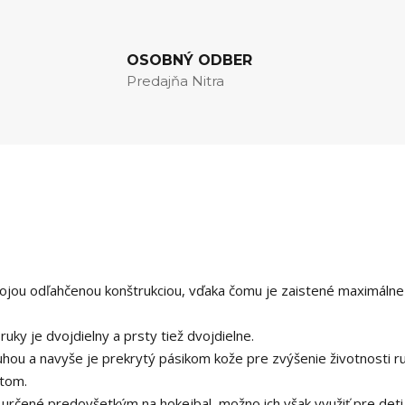
OSOBNÝ ODBER
Predajňa Nitra
ojou odľahčenou konštrukciou, vďaka čomu je zaistené maximálne
 ruky je dvojdielny a prsty tiež dvojdielne.
hou a navyše je prekrytý pásikom kože pre zvýšenie životnosti ru
etom.
 určené predovšetkým na hokejbal, možno ich však využiť pre deti 