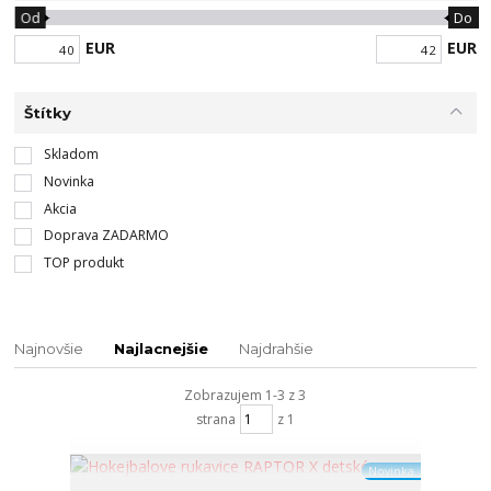
Od
Do
EUR
EUR
Štítky
Skladom
Novinka
Akcia
Doprava ZADARMO
TOP produkt
Najnovšie
Najlacnejšie
Najdrahšie
Zobrazujem 1-3 z 3
strana
z 1
Novinka