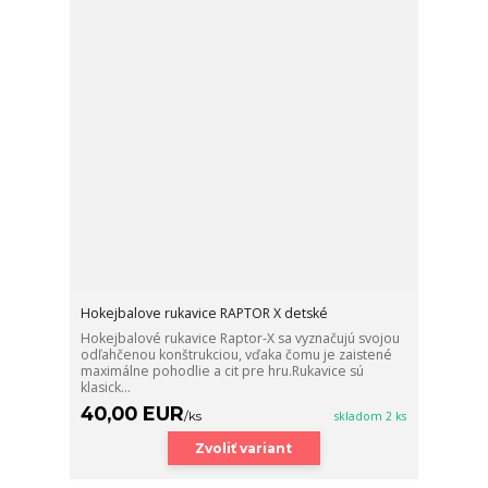
Hokejbalove rukavice RAPTOR X detské
Hokejbalové rukavice Raptor-X sa vyznačujú svojou
odľahčenou konštrukciou, vďaka čomu je zaistené
maximálne pohodlie a cit pre hru.Rukavice sú
klasick...
40,00 EUR
/
ks
skladom 2 ks
Zvoliť variant