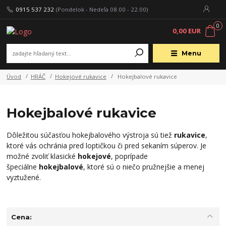
0915 537 232
(Pondelok - Nedeľa 08.00 - 22.00)
0
0,00 EUR
Menu
Úvod
HRÁČ
Hokejové rukavice
Hokejbalové rukavice
Hokejbalové rukavice
Dôležitou súčasťou hokejbalového výstroja sú tiež
rukavice
,
ktoré vás ochránia pred loptičkou či pred sekaním súperov. Je
možné zvoliť klasické
hokejové
, poprípade
špeciálne
hokejbalové
, ktoré sú o niečo pružnejšie a menej
vyztužené.
Cena: