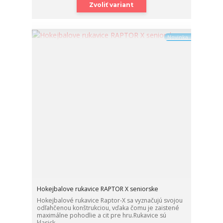
Zvoliť variant
Novinka
Hokejbalove rukavice RAPTOR X seniorske
Hokejbalové rukavice Raptor-X sa vyznačujú svojou
odľahčenou konštrukciou, vďaka čomu je zaistené
maximálne pohodlie a cit pre hru.Rukavice sú
klasick...