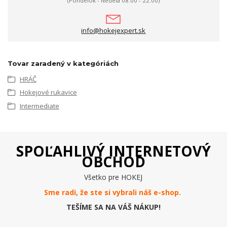
(Pondelok - Nedeľa 08.00 - 22.00)
info@hokejexpert.sk
Tovar zaradený v kategóriách
HRÁČ
Hokejové rukavice
Intermediate
SPOĽAHLIVÝ INTERNETOVÝ
OBCHOD
Všetko pre HOKEJ
Sme radi, že ste si vybrali náš e-
shop
.
TEŠÍME SA NA VÁŠ NÁKUP!