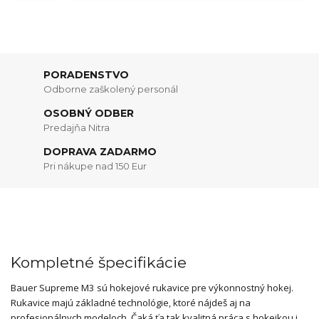
PORADENSTVO
Odborne zaškolený personál
OSOBNÝ ODBER
Predajňa Nitra
DOPRAVA ZADARMO
Pri nákupe nad 150 Eur
Kompletné špecifikácie
Bauer Supreme M3 sú hokejové rukavice pre výkonnostný hokej.
Rukavice majú základné technológie, ktoré nájdeš aj na
profesionálnych modeloch. Čaká ťa tak kvalitná práca s hokejkou i