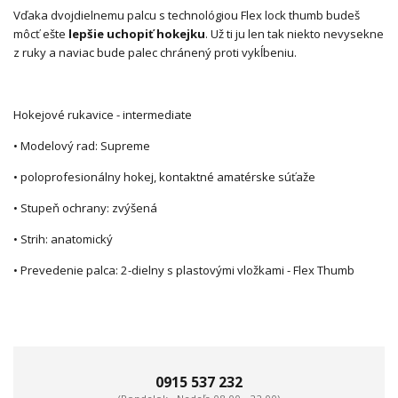
Vďaka dvojdielnemu palcu s technológiou Flex lock thumb budeš
môcť ešte
lepšie uchopiť hokejku
. Už ti ju len tak niekto nevysekne
z ruky a naviac bude palec chránený proti vykĺbeniu.
Hokejové rukavice - intermediate
• Modelový rad: Supreme
• poloprofesionálny hokej, kontaktné amatérske súťaže
• Stupeň ochrany: zvýšená
• Strih: anatomický
• Prevedenie palca: 2-dielny s plastovými vložkami - Flex Thumb
0915 537 232