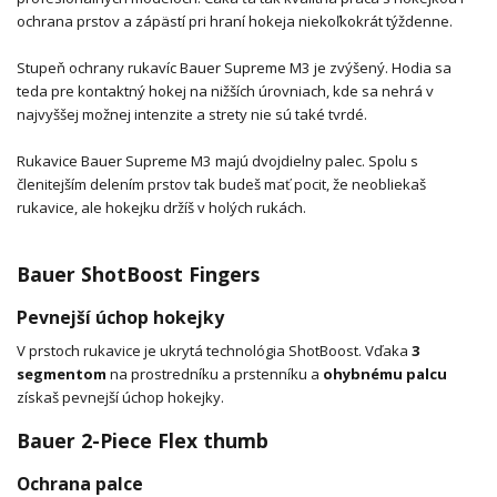
ochrana prstov a zápästí pri hraní hokeja niekoľkokrát týždenne.
Stupeň ochrany rukavíc Bauer Supreme M3 je zvýšený. Hodia sa
teda pre kontaktný hokej na nižších úrovniach, kde sa nehrá v
najvyššej možnej intenzite a strety nie sú také tvrdé.
Rukavice Bauer Supreme M3 majú dvojdielny palec. Spolu s
členitejším delením prstov tak budeš mať pocit, že neobliekaš
rukavice, ale hokejku držíš v holých rukách.
Bauer ShotBoost Fingers
Pevnejší úchop hokejky
V prstoch rukavice je ukrytá technológia ShotBoost. Vďaka
3
segmentom
na prostredníku a prstenníku a
ohybnému palcu
získaš pevnejší úchop hokejky.
Bauer 2-Piece Flex thumb
Ochrana palce