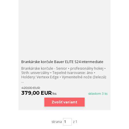
Brankárske korčule Bauer ELITE S24 intermediate
Brankárske korčule - Senior • profesionálny hokej •
Strih: univerzálny • Tepelné tvarovanie: áno •
Holdery: Vertexx Edge • Vymeniteľné nože (železá):
...
420,00 EUR
379,00 EUR
/
ks
skladom 3 ks
Zvoliť variant
strana
z 1