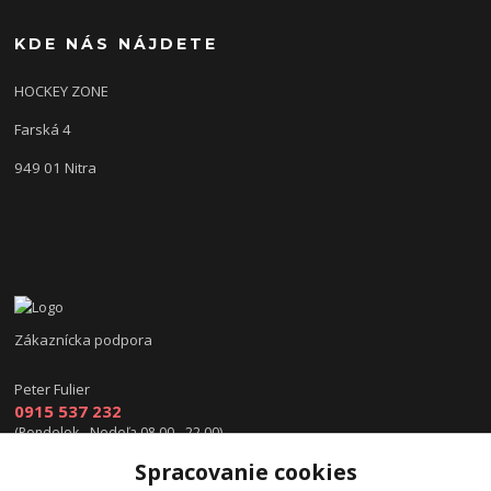
KDE NÁS NÁJDETE
HOCKEY ZONE
Farská 4
949 01 Nitra
Zákaznícka podpora
Peter Fulier
0915 537 232
(Pondelok - Nedeľa 08.00 - 22.00)
Spracovanie cookies
info@hokejexpert.sk