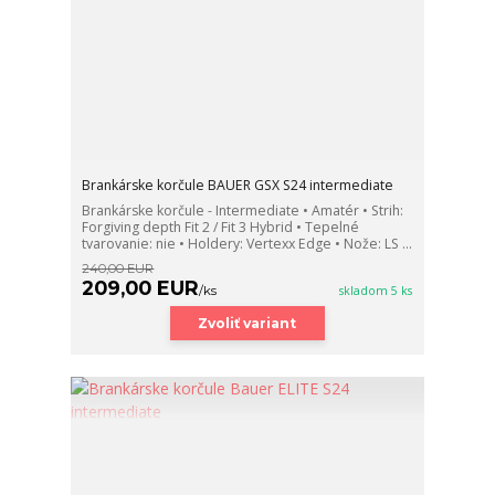
Brankárske korčule BAUER GSX S24 intermediate
Brankárske korčule - Intermediate • Amatér • Strih:
Forgiving depth Fit 2 / Fit 3 Hybrid • Tepelné
tvarovanie: nie • Holdery: Vertexx Edge • Nože: LS ...
240,00 EUR
209,00 EUR
/
ks
skladom 5 ks
Zvoliť variant