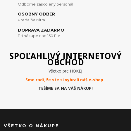
Odborne zaškolený personál
OSOBNÝ ODBER
Predajňa Nitra
DOPRAVA ZADARMO
Pri nákupe nad 150 Eur
SPOĽAHLIVÝ INTERNETOVÝ
OBCHOD
Všetko pre HOKEJ
Sme radi, že ste si vybrali náš e-
shop
.
TEŠÍME SA NA VÁŠ NÁKUP!
VŠETKO O NÁKUPE