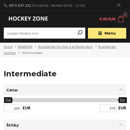
0915 537 232
(Pondelok - Nedeľa 08.00 - 22.00)
0
0,00 EUR
Menu
Úvod
BRANKÁR
Brankárske korčule a príslušenstvo
Brankárske
korčule
Intermediate
Intermediate
Cena:
Od
Do
EUR
EUR
Štítky