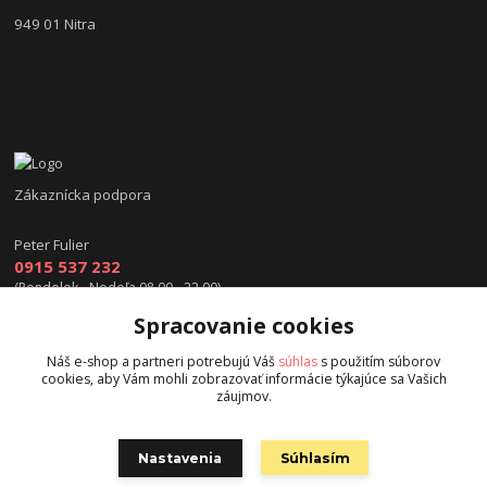
949 01 Nitra
Zákaznícka podpora
Peter Fulier
0915 537 232
(Pondelok - Nedeľa 08.00 - 22.00)
Spracovanie cookies
info@hokejexpert.sk
Náš e-shop a partneri potrebujú Váš
súhlas
s použitím súborov
cookies, aby Vám mohli zobrazovať informácie týkajúce sa Vašich
záujmov.
Nastavenia
Súhlasím