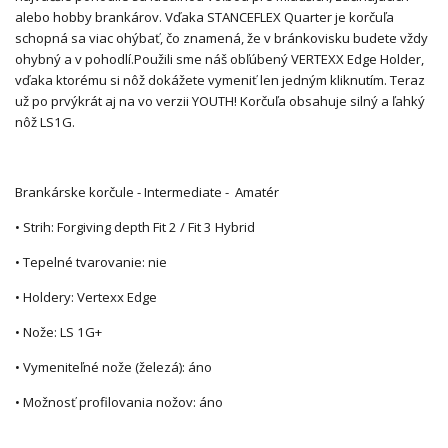
alebo hobby brankárov. Vďaka STANCEFLEX Quarter je korčuľa
schopná sa viac ohýbať, čo znamená, že v bránkovisku budete vždy
ohybný a v pohodlí.Použili sme náš obľúbený VERTEXX Edge Holder,
vďaka ktorému si nôž dokážete vymeniť len jedným kliknutím. Teraz
už po prvýkrát aj na vo verzii YOUTH! Korčuľa obsahuje silný a ľahký
nôž LS1G.
Brankárske korčule - Intermediate - Amatér
• Strih: Forgiving depth Fit 2 / Fit 3 Hybrid
• Tepelné tvarovanie: nie
• Holdery: Vertexx Edge
• Nože: LS 1G+
• Vymeniteľné nože (železá): áno
• Možnosť profilovania nožov: áno