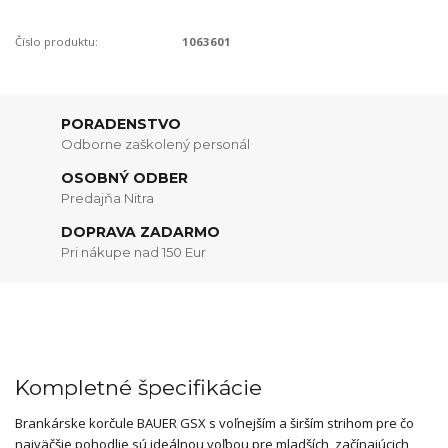
Číslo produktu:
1063601
PORADENSTVO
Odborne zaškolený personál
OSOBNÝ ODBER
Predajňa Nitra
DOPRAVA ZADARMO
Pri nákupe nad 150 Eur
Kompletné špecifikácie
Brankárske korčule BAUER GSX s voľnejším a širším strihom pre čo
najväčšie pohodlie sú ideálnou voľbou pre mladších, začínajúcich