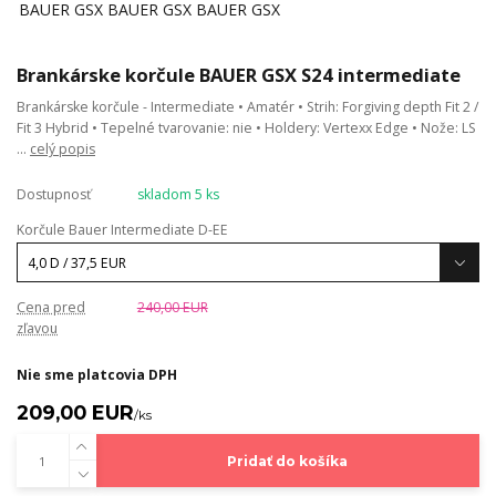
Brankárske korčule BAUER GSX S24 intermediate
Brankárske korčule - Intermediate • Amatér • Strih: Forgiving depth Fit 2 /
Fit 3 Hybrid • Tepelné tvarovanie: nie • Holdery: Vertexx Edge • Nože: LS
...
celý popis
Dostupnosť
skladom 5 ks
Korčule Bauer Intermediate D-EE
Cena pred
240,00 EUR
zľavou
Nie sme platcovia DPH
209,00 EUR
/
ks
Pridať do košíka