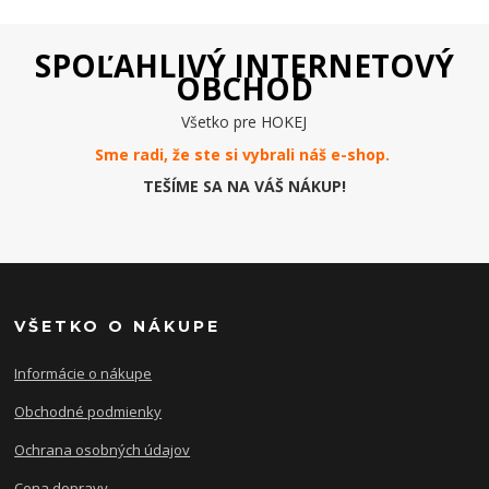
SPOĽAHLIVÝ INTERNETOVÝ
OBCHOD
Všetko pre HOKEJ
Sme radi, že ste si vybrali náš e-
shop
.
TEŠÍME SA NA VÁŠ NÁKUP!
VŠETKO O NÁKUPE
Informácie o nákupe
Obchodné podmienky
Ochrana osobných údajov
Cena dopravy