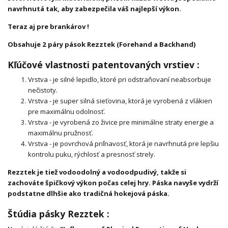
navrhnutá tak, aby zabezpečila váš najlepší výkon.
Teraz aj pre brankárov !
Obsahuje 2 páry pások Rezztek (Forehand a Backhand)
Kľúčové vlastnosti patentovaných vrstiev :
Vrstva - je silné lepidlo, ktoré pri odstraňovaní neabsorbuje
nečistoty.
Vrstva - je super silná sieťovina, ktorá je vyrobená z vlákien
pre maximálnu odolnosť.
Vrstva - je vyrobená zo živice pre minimálne straty energie a
maximálnu pružnosť.
Vrstva - je povrchová priľnavosť, ktorá je navrhnutá pre lepšiu
kontrolu puku, rýchlosť a presnosť strely.
Rezztek je tiež vodoodolný a vodoodpudivý, takže si
zachováte špičkový výkon počas celej hry. Páska navyše vydrží
podstatne dlhšie ako tradičná hokejová páska.
Štúdia pásky Rezztek :