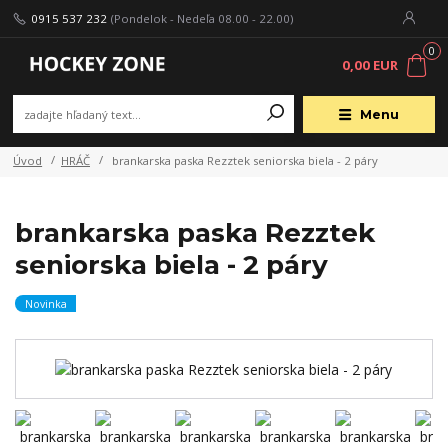
0915 537 232
(Pondelok - Nedeľa 08.00 - 22.00)
0
0,00 EUR
Menu
Úvod
HRÁČ
brankarska paska Rezztek seniorska biela - 2 páry
brankarska paska Rezztek
seniorska biela - 2 páry
Novinka