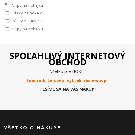
Gripy na hokejku
Pásky na hokejku
Pásky na hokejku
Gripy na hokejku
SPOĽAHLIVÝ INTERNETOVÝ
OBCHOD
Všetko pre HOKEJ
Sme radi, že ste si vybrali náš e-
shop
.
TEŠÍME SA NA VÁŠ NÁKUP!
VŠETKO O NÁKUPE