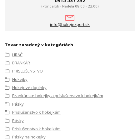
0915 537 232
(Pondelok - Nedeľa 08.00 - 22.00)
info@hokejexpert.sk
Tovar zaradený v kategóriách
HRÁČ
BRANKÁR
PRÍSLUŠENSTVO
Hokejky
Hokejové doplnky
Brankárske hokejky a príslušenstvo k hokejkám
Pásky
Príslušenstvo k hokejkám
Pásky
Príslušenstvo k hokejkám
Pásky na hokejky