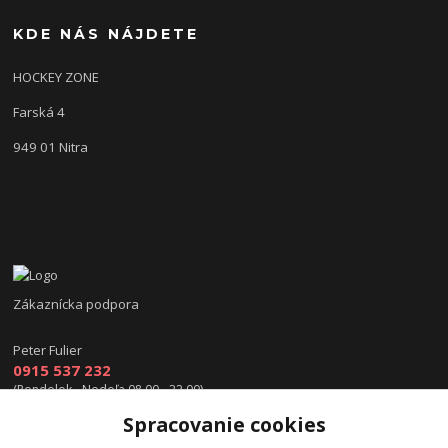
KDE NÁS NÁJDETE
HOCKEY ZONE
Farská 4
949 01 Nitra
Zákaznícka podpora
Peter Fulier
0915 537 232
(Pondelok - Nedeľa 08.00 - 22.00)
Spracovanie cookies
info@hokejexpert.sk