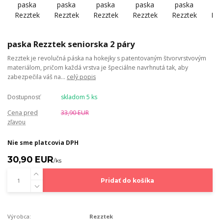
paska Rezztek seniorska 2 páry
Rezztek je revolučná páska na hokejky s patentovaným štvorvrstvovým
materiálom, pričom každá vrstva je špeciálne navrhnutá tak, aby
zabezpečila váš na...
celý popis
Dostupnosť
skladom 5 ks
Cena pred
33,90 EUR
zľavou
Nie sme platcovia DPH
30,90 EUR
/
ks
Pridať do košíka
Výrobca:
Rezztek