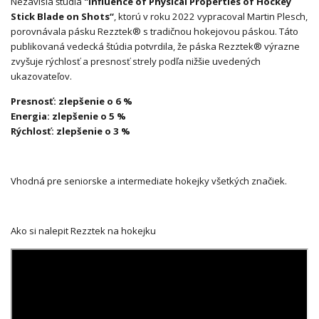
Nezávislá štúdia
"Influence of Physical Properties of Hockey
Stick Blade on Shots“
, ktorú v roku 2022 vypracoval Martin Plesch,
porovnávala pásku Rezztek® s tradičnou hokejovou páskou. Táto
publikovaná vedecká štúdia potvrdila, že páska Rezztek® výrazne
zvyšuje rýchlosť a presnosť strely podľa nižšie uvedených
ukazovateľov.
Presnosť: zlepšenie o 6 %
Energia: zlepšenie o 5 %
Rýchlosť: zlepšenie o 3 %
Vhodná pre seniorske a intermediate hokejky všetkých značiek.
Ako si nalepit Rezztek na hokejku