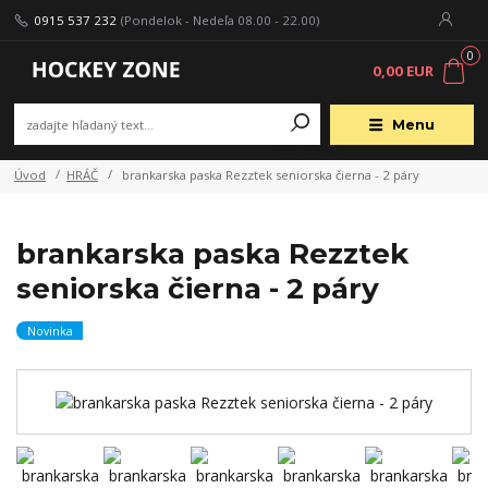
0915 537 232
(Pondelok - Nedeľa 08.00 - 22.00)
0
0,00 EUR
Menu
Úvod
HRÁČ
brankarska paska Rezztek seniorska čierna - 2 páry
brankarska paska Rezztek
seniorska čierna - 2 páry
Novinka