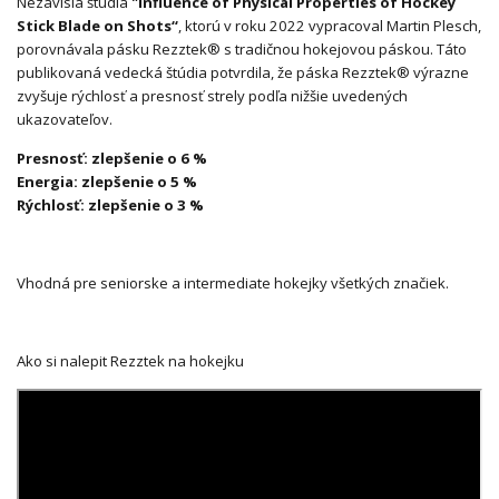
Nezávislá štúdia
"Influence of Physical Properties of Hockey
Stick Blade on Shots“
, ktorú v roku 2022 vypracoval Martin Plesch,
porovnávala pásku Rezztek® s tradičnou hokejovou páskou. Táto
publikovaná vedecká štúdia potvrdila, že páska Rezztek® výrazne
zvyšuje rýchlosť a presnosť strely podľa nižšie uvedených
ukazovateľov.
Presnosť: zlepšenie o 6 %
Energia: zlepšenie o 5 %
Rýchlosť: zlepšenie o 3 %
Vhodná pre seniorske a intermediate hokejky všetkých značiek.
Ako si nalepit Rezztek na hokejku