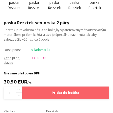
paska Rezztek seniorska 2 páry
Rezztek je revolučná páska na hokejky s patentovaným štvorvrstvovým
materiálom, pričom každá vrstva je špeciálne navrhnutá tak, aby
zabezpečila váš na...
celý popis
Dostupnosť
skladom 5 ks
Cena pred
33,90 EUR
zľavou
Nie sme platcovia DPH
30,90 EUR
/
ks
Pridať do košíka
Výrobca:
Rezztek