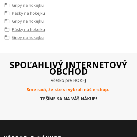
Gripy na hokejku
Pásky na hokejku
Gripy na hokejku
Pásky na hokejku
Gripy na hokejku
SPOĽAHLIVÝ INTERNETOVÝ
OBCHOD
Všetko pre HOKEJ
Sme radi, že ste si vybrali náš e-
shop
.
TEŠÍME SA NA VÁŠ NÁKUP!