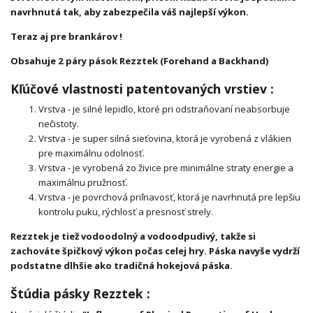
navrhnutá tak, aby zabezpečila váš najlepší výkon.
Teraz aj pre brankárov !
Obsahuje 2 páry pások Rezztek (Forehand a Backhand)
Kľúčové vlastnosti patentovaných vrstiev :
Vrstva - je silné lepidlo, ktoré pri odstraňovaní neabsorbuje
nečistoty.
Vrstva - je super silná sieťovina, ktorá je vyrobená z vlákien
pre maximálnu odolnosť.
Vrstva - je vyrobená zo živice pre minimálne straty energie a
maximálnu pružnosť.
Vrstva - je povrchová priľnavosť, ktorá je navrhnutá pre lepšiu
kontrolu puku, rýchlosť a presnosť strely.
Rezztek je tiež vodoodolný a vodoodpudivý, takže si
zachováte špičkový výkon počas celej hry. Páska navyše vydrží
podstatne dlhšie ako tradičná hokejová páska.
Štúdia pásky Rezztek :