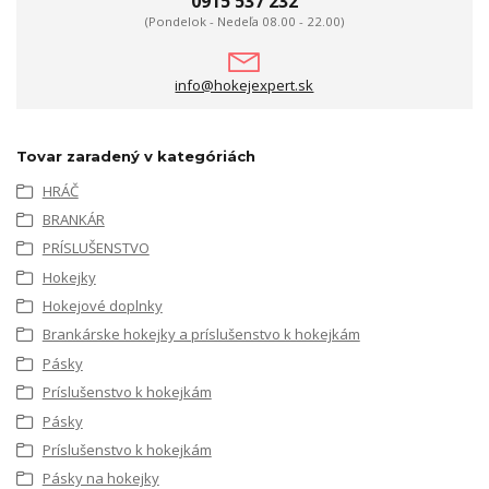
0915 537 232
(Pondelok - Nedeľa 08.00 - 22.00)
info@hokejexpert.sk
Tovar zaradený v kategóriách
HRÁČ
BRANKÁR
PRÍSLUŠENSTVO
Hokejky
Hokejové doplnky
Brankárske hokejky a príslušenstvo k hokejkám
Pásky
Príslušenstvo k hokejkám
Pásky
Príslušenstvo k hokejkám
Pásky na hokejky