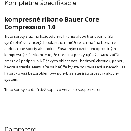
Kompletné špecifikácie
kompresné ribano Bauer Core
Compression 1.0
Tieto šortky slúži na každodenné hranie alebo trénovanie. Sú
využiteľné vo viacerých oblastiach - môžete ich mať na behanie
alebo aj iné športy ako hokej. Zásadným rozdielom oproti iným
kompresným šortkám je to, že Core 1.0 poskytujú až o 40% väčšiu
smerovú podporu v kľúčových oblastiach - bedrovú chrbticu, panvu,
bedra a triesla. Nemusíte sa báť, že by ste boli zviazaní a nemohli sa
hýbať - o váš bezproblémový pohyb sa stará štvorcestný aktívny
systém.
Tieto šortky sa dajú tiež kúpiť vo verzii so suspenzorom.
Parametre