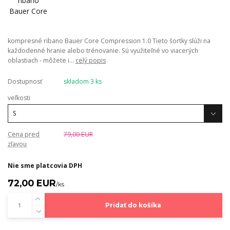
kompresné ribano Bauer Core Compression 1.0 Tieto šortky slúži na
každodenné hranie alebo trénovanie. Sú využiteľné vo viacerých
oblastiach - môžete i...
celý popis
Dostupnosť
skladom 3 ks
veľkosti
Cena pred
79,00 EUR
zľavou
Nie sme platcovia DPH
72,00 EUR
/
ks
Pridať do košíka