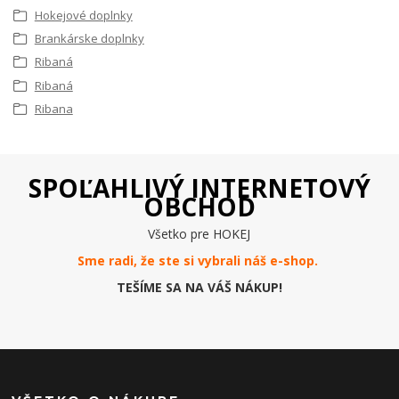
Hokejové doplnky
Brankárske doplnky
Ribaná
Ribaná
Ribana
SPOĽAHLIVÝ INTERNETOVÝ
OBCHOD
Všetko pre HOKEJ
Sme radi, že ste si vybrali náš e-
shop
.
TEŠÍME SA NA VÁŠ NÁKUP!