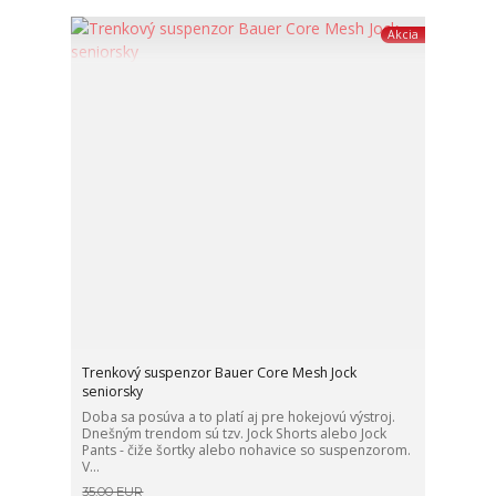
Akcia
Trenkový suspenzor Bauer Core Mesh Jock
seniorsky
Doba sa posúva a to platí aj pre hokejovú výstroj.
Dnešným trendom sú tzv. Jock Shorts alebo Jock
Pants - čiže šortky alebo nohavice so suspenzorom.
V...
35,00 EUR