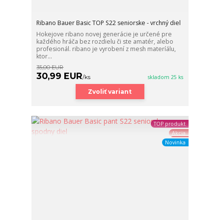
Ribano Bauer Basic TOP S22 seniorske - vrchný diel
Hokejove ribano novej generácie je určené pre
každého hráča bez rozdielu či ste amatér, alebo
profesionál. ribano je vyrobení z mesh materíálu,
ktor...
35,00 EUR
30,99 EUR
/
ks
skladom 25 ks
Zvoliť variant
TOP produkt
Akcia
Novinka