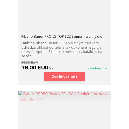
Ribano Bauer PRO LS TOP S22 Senior - vrchný diel
Funkčné ribano Bauer PRO LS s dlhým rukávom
odvádza vlhkosť od tela, a tak dokonale reguluje
telesnú teplotu. Ribano je novinkou v katalógu na
sezónu ...
90,00 EUR
78,00 EUR
/
ks
skladom 5 ks
Zvoliť variant