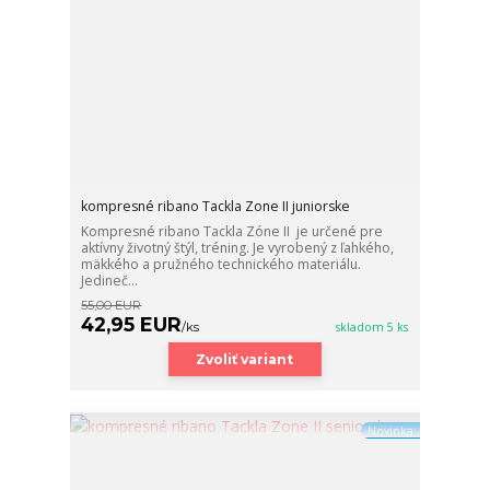
kompresné ribano Tackla Zone II juniorske
Kompresné ribano Tackla Zóne II je určené pre
aktívny životný štýl, tréning. Je vyrobený z ľahkého,
mäkkého a pružného technického materiálu.
Jedineč...
55,00 EUR
42,95 EUR
/
ks
skladom 5 ks
Zvoliť variant
Novinka