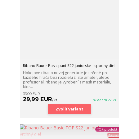
Ribano Bauer Basic pant S22 juniorske - spodny diel
Hokejove ribano novej generácie je určené pre
každého hráča bez rozdielu či ste amatér, alebo
profesionál. ribano je vyrobení z mesh materíálu,
ktor...
33,00 EUR
29,99 EUR
/
ks
skladom 27 ks
Zvoliť variant
TOP produkt
Akcia