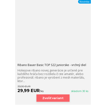
Novinka
Ribano Bauer Basic TOP S22 juniorske - vrchný diel
Hokejove ribano novej generácie je určené pre
každého hráča bez rozdielu či ste amatér, alebo
profesionál. ribano je vyrobení z mesh materíálu,
ktor...
33,00 EUR
29,99 EUR
/
ks
skladom 30 ks
Zvoliť variant