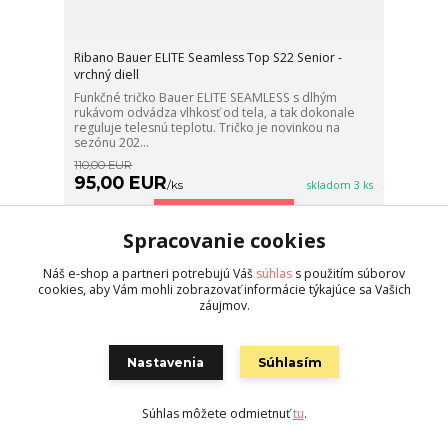
Ribano Bauer ELITE Seamless Top S22 Senior -
vrchný diell
Funkčné tričko Bauer ELITE SEAMLESS s dlhým
rukávom odvádza vlhkosť od tela, a tak dokonale
reguluje telesnú teplotu. Tričko je novinkou na
sezónu 202...
110,00 EUR
95,00 EUR
/
ks
skladom 3 ks
Zvoliť variant
Spracovanie cookies
Náš e-shop a partneri potrebujú Váš
súhlas
s použitím súborov
strana
z 1
cookies, aby Vám mohli zobrazovať informácie týkajúce sa Vašich
záujmov.
Nastavenia
Súhlasím
0915 537 232
Súhlas môžete odmietnuť
tu
.
(Pondelok - Nedeľa 08.00 - 22.00)