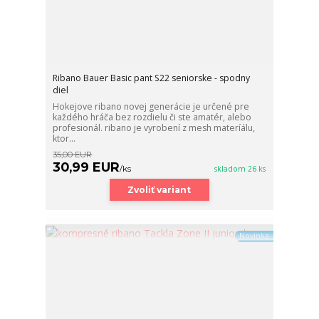
Ribano Bauer Basic pant S22 seniorske - spodny
diel
Hokejove ribano novej generácie je určené pre
každého hráča bez rozdielu či ste amatér, alebo
profesionál. ribano je vyrobení z mesh materíálu,
ktor...
35,00 EUR
30,99 EUR
/
ks
skladom 26 ks
Zvoliť variant
Novinka