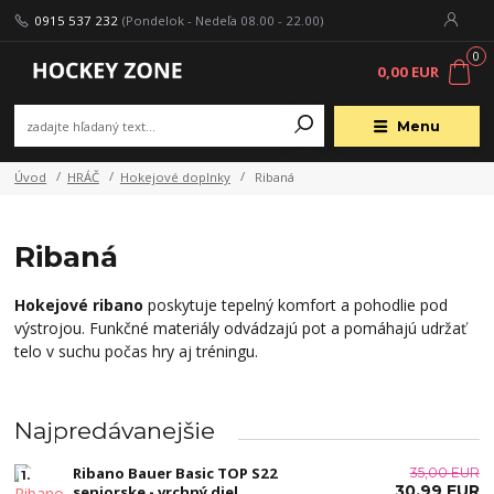
0915 537 232
(Pondelok - Nedeľa 08.00 - 22.00)
0
0,00 EUR
Menu
Úvod
HRÁČ
Hokejové doplnky
Ribaná
Ribaná
Hokejové ribano
poskytuje tepelný komfort a pohodlie pod
výstrojou. Funkčné materiály odvádzajú pot a pomáhajú udržať
telo v suchu počas hry aj tréningu.
Najpredávanejšie
Ribano Bauer Basic TOP S22
35,00 EUR
1.
30,99 EUR
seniorske - vrchný diel