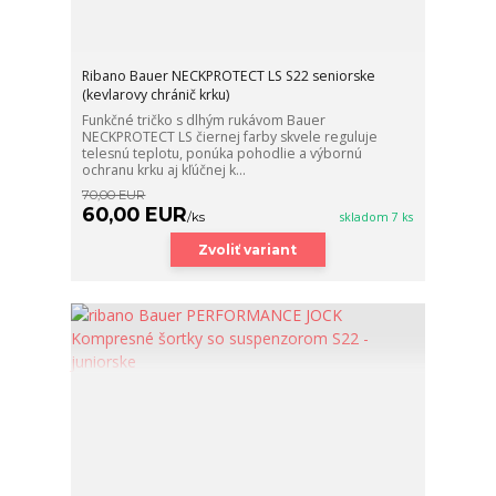
Ribano Bauer NECKPROTECT LS S22 seniorske
(kevlarovy chránič krku)
Funkčné tričko s dlhým rukávom Bauer
NECKPROTECT LS čiernej farby skvele reguluje
telesnú teplotu, ponúka pohodlie a výbornú
ochranu krku aj kľúčnej k...
70,00 EUR
60,00 EUR
/
ks
skladom 7 ks
Zvoliť variant