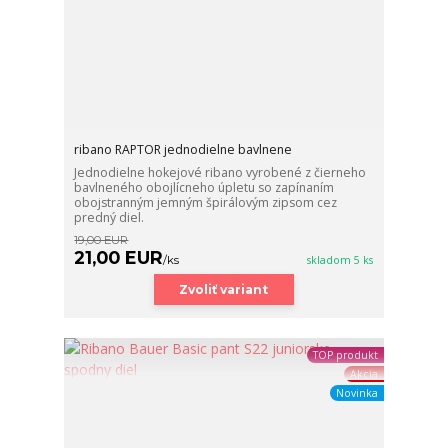
ribano RAPTOR jednodielne bavlnene
Jednodielne hokejové ribano vyrobené z čierneho
bavlneného obojlícneho úpletu so zapínaním
obojstranným jemným špirálovým zipsom cez
predný diel.
19,00 EUR
21,00 EUR
/
ks
skladom 5 ks
Zvoliť variant
TOP produkt
Akcia
Novinka