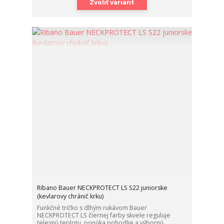
Zvoliť variant
Ribano Bauer NECKPROTECT LS S22 juniorske
(kevlarovy chránič krku)
Funkčné tričko s dlhým rukávom Bauer
NECKPROTECT LS čiernej farby skvele reguluje
telesnú teplotu, ponúka pohodlie a výbornú