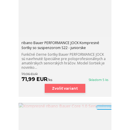
ribano Bauer PERFORMANCE JOCK Kompresné
šortky so suspenzorom S22 - juniorske
Funkčné čierne šortky Bauer PERFORMANCE JOCK
sú navrhnuté špeciálne pre poloprofesionálnych a
amatérskych seniorských hráčov. Model šortiek je
novinko...
79,96 EUR
71,99 EUR
/
ks
Skladom 5 ks
Zvoliť variant
Novinka