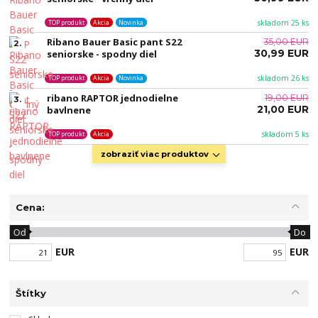
skladom 25 ks
TOP produkt
Akcia
Novinka
Ribano Bauer Basic pant S22
35,00 EUR
2.
30,99 EUR
seniorske - spodny diel
skladom 26 ks
TOP produkt
Akcia
Novinka
ribano RAPTOR jednodielne
19,00 EUR
3.
21,00 EUR
bavlnene
skladom 5 ks
TOP produkt
Akcia
zobraziť viac produktov
Cena:
Od
Do
EUR
EUR
Štítky