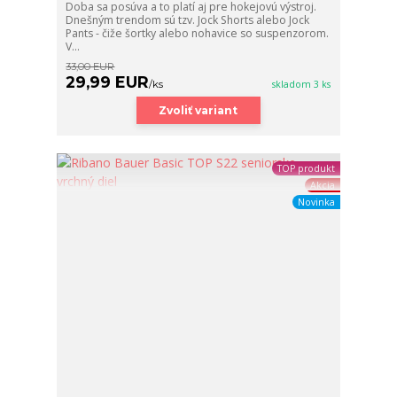
Doba sa posúva a to platí aj pre hokejovú výstroj.
Dnešným trendom sú tzv. Jock Shorts alebo Jock
Pants - čiže šortky alebo nohavice so suspenzorom.
V...
33,00 EUR
29,99 EUR
/
ks
skladom 3 ks
Zvoliť variant
TOP produkt
Akcia
Novinka