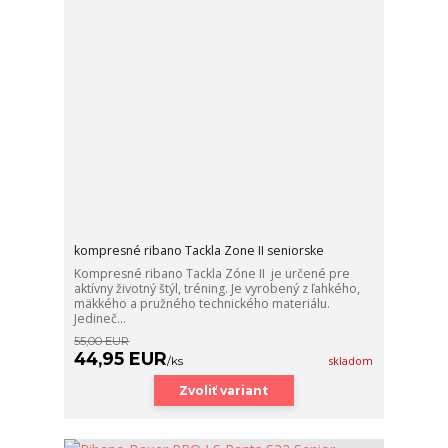
kompresné ribano Tackla Zone II seniorske
Kompresné ribano Tackla Zóne II je určené pre
aktívny životný štýl, tréning. Je vyrobený z ľahkého,
mäkkého a pružného technického materiálu.
Jedineč...
55,00 EUR
44,95 EUR
/
ks
skladom
Zvoliť variant