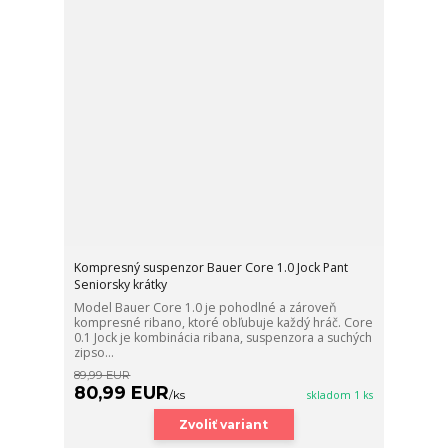
Kompresný suspenzor Bauer Core 1.0 Jock Pant
Seniorsky krátky
Model Bauer Core 1.0 je pohodlné a zároveň
kompresné ribano, ktoré obľubuje každý hráč. Core
0.1 Jock je kombinácia ribana, suspenzora a suchých
zipso...
89,99 EUR
80,99 EUR
/
ks
skladom 1 ks
Zvoliť variant