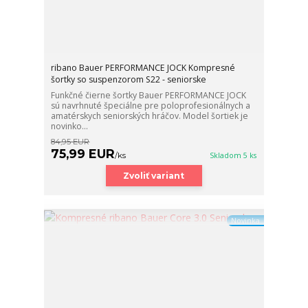
ribano Bauer PERFORMANCE JOCK Kompresné
šortky so suspenzorom S22 - seniorske
Funkčné čierne šortky Bauer PERFORMANCE JOCK
sú navrhnuté špeciálne pre poloprofesionálnych a
amatérskych seniorských hráčov. Model šortiek je
novinko...
84,95 EUR
75,99 EUR
/
ks
Skladom 5 ks
Zvoliť variant
Novinka