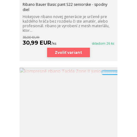
Ribano Bauer Basic pant S22 seniorske - spodny
diel
Hokejove ribano novej generácie je určené pre
každého hráča bez rozdielu či ste amatér, alebo
profesionál. ribano je vyrobení z mesh materíálu,
ktor...
35,00 EUR
30,99 EUR
/
ks
skladom 26 ks
Zvoliť variant
Novinka