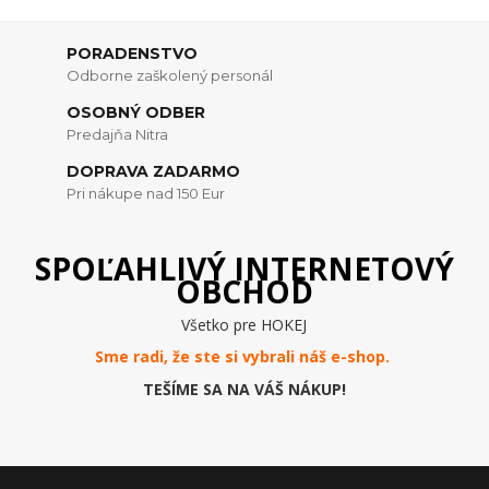
PORADENSTVO
Odborne zaškolený personál
OSOBNÝ ODBER
Predajňa Nitra
DOPRAVA ZADARMO
Pri nákupe nad 150 Eur
SPOĽAHLIVÝ INTERNETOVÝ
OBCHOD
Všetko pre HOKEJ
Sme radi, že ste si vybrali náš e-
shop
.
TEŠÍME SA NA VÁŠ NÁKUP!