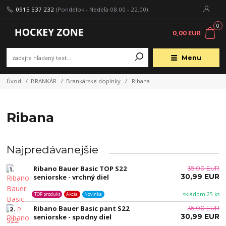
0915 537 232
(Pondelok - Nedeľa 08.00 - 22.00)
0
0,00 EUR
Menu
Úvod
BRANKÁR
Brankárske doplnky
Ribana
Ribana
Najpredávanejšie
Ribano Bauer Basic TOP S22
35,00 EUR
1.
30,99 EUR
seniorske - vrchný diel
skladom 25 ks
TOP produkt
Akcia
Novinka
Ribano Bauer Basic pant S22
35,00 EUR
2.
30,99 EUR
seniorske - spodny diel