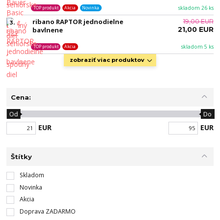
skladom 26 ks
TOP produkt
Akcia
Novinka
ribano RAPTOR jednodielne
19,00 EUR
3.
21,00 EUR
bavlnene
skladom 5 ks
TOP produkt
Akcia
zobraziť viac produktov
Cena:
Od
Do
EUR
EUR
Štítky
Skladom
Novinka
Akcia
Doprava ZADARMO