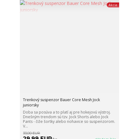
Akcia
Trenkový suspenzor Bauer Core Mesh Jock
juniorsky
Doba sa posúva a to platí aj pre hokejovú výstroj.
Dnešným trendom sú tzv. Jock Shorts alebo Jock
Pants - čiže šortky alebo nohavice so suspenzorom.
V...
33,00 EUR
29,99 EUR