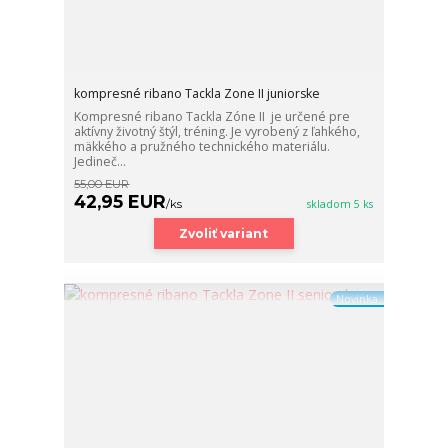
kompresné ribano Tackla Zone II juniorske
Kompresné ribano Tackla Zóne II je určené pre
aktívny životný štýl, tréning. Je vyrobený z ľahkého,
mäkkého a pružného technického materiálu.
Jedineč...
55,00 EUR
42,95 EUR
/
ks
skladom 5 ks
Zvoliť variant
Novinka