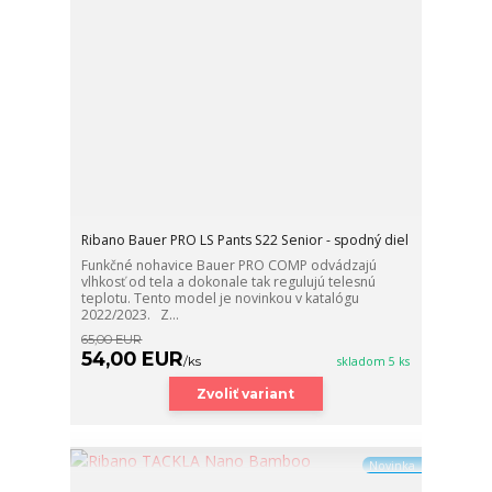
Ribano Bauer PRO LS Pants S22 Senior - spodný diel
Funkčné nohavice Bauer PRO COMP odvádzajú
vlhkosť od tela a dokonale tak regulujú telesnú
teplotu. Tento model je novinkou v katalógu
2022/2023. Z...
65,00 EUR
54,00 EUR
/
ks
skladom 5 ks
Zvoliť variant
Novinka