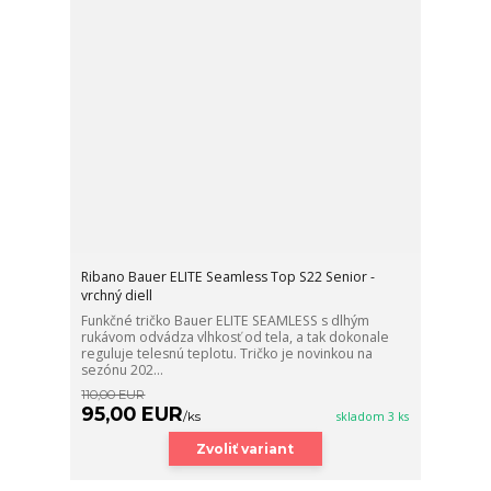
Ribano Bauer ELITE Seamless Top S22 Senior -
vrchný diell
Funkčné tričko Bauer ELITE SEAMLESS s dlhým
rukávom odvádza vlhkosť od tela, a tak dokonale
reguluje telesnú teplotu. Tričko je novinkou na
sezónu 202...
110,00 EUR
95,00 EUR
/
ks
skladom 3 ks
Zvoliť variant