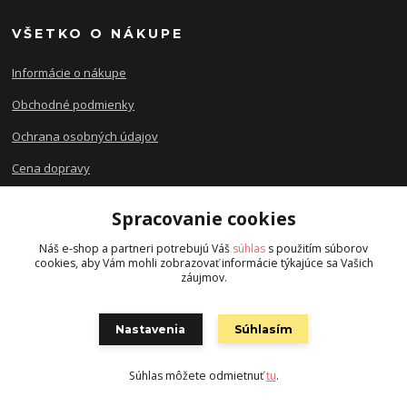
VŠETKO O NÁKUPE
Informácie o nákupe
Obchodné podmienky
Ochrana osobných údajov
Cena dopravy
Možnosti platby
Spracovanie cookies
Sledovanie zásielky
Náš e-shop a partneri potrebujú Váš
súhlas
s použitím súborov
cookies, aby Vám mohli zobrazovať informácie týkajúce sa Vašich
záujmov.
O NÁS
Nastavenia
Súhlasím
O Hockey Zone
Predajňa Nitra
Súhlas môžete odmietnuť
tu
.
Etický kódex