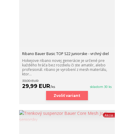
Ribano Bauer Basic TOP S22 juniorske - vrchný diel
Hokejove ribano novej generácie je určené pre
každého hráča bez rozdielu či ste amatér, alebo
profesionál. ribano je vyrobení z mesh materíálu,
ktor...
33,00 EUR
29,99 EUR
/
ks
skladom 30 ks
Zvoliť variant
Akcia