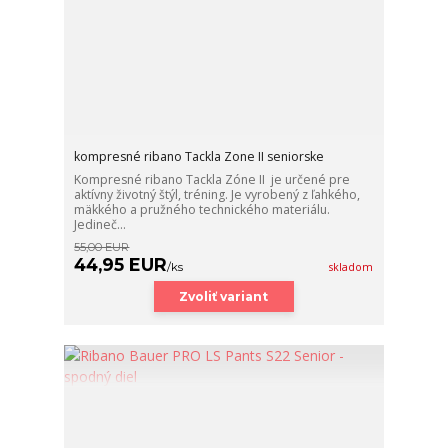
kompresné ribano Tackla Zone II seniorske
Kompresné ribano Tackla Zóne II je určené pre
aktívny životný štýl, tréning. Je vyrobený z ľahkého,
mäkkého a pružného technického materiálu.
Jedineč...
55,00 EUR
44,95 EUR
/
ks
skladom
Zvoliť variant