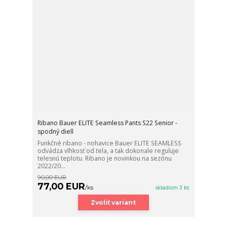
Ribano Bauer ELITE Seamless Pants S22 Senior -
spodný diell
Funkčné ribano - nohavice Bauer ELITE SEAMLESS
odvádza vlhkosť od tela, a tak dokonale reguluje
telesnú teplotu. Ribano je novinkou na sezónu
2022/20...
90,00 EUR
77,00 EUR
/
ks
skladom 3 ks
Zvoliť variant