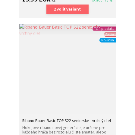
/
ks
skladom 3 ks
Zvoliť variant
TOP produkt
Akcia
Novinka
Ribano Bauer Basic TOP S22 seniorske - vrchný diel
Hokejove ribano novej generácie je určené pre
každého hráča bez rozdielu či ste amatér, alebo