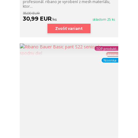
profesionál. ribano je vyrobení z mesh materíálu,
ktor...
35,00 EUR
30,99 EUR
/
ks
skladom 25 ks
Zvoliť variant
TOP produkt
Akcia
Novinka