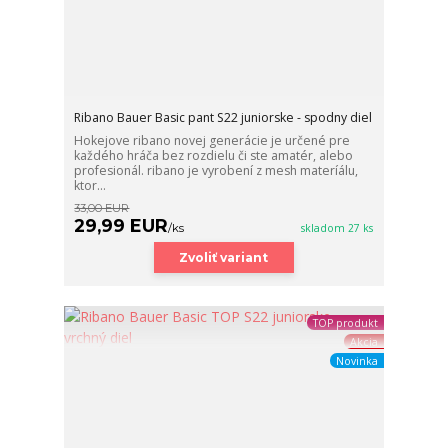
Ribano Bauer Basic pant S22 juniorske - spodny diel
Hokejove ribano novej generácie je určené pre
každého hráča bez rozdielu či ste amatér, alebo
profesionál. ribano je vyrobení z mesh materíálu,
ktor...
33,00 EUR
29,99 EUR
/
ks
skladom 27 ks
Zvoliť variant
TOP produkt
Akcia
Novinka