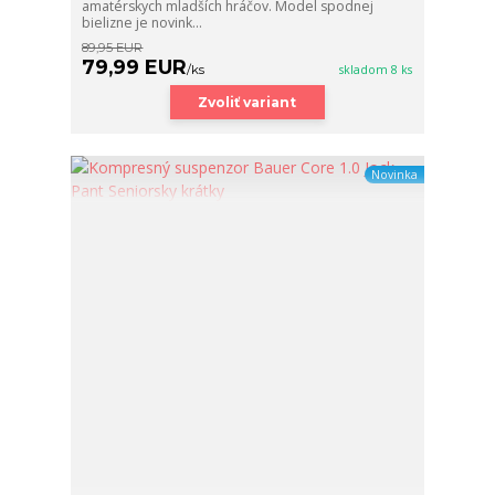
amatérskych mladších hráčov. Model spodnej
bielizne je novink...
89,95 EUR
79,99 EUR
/
ks
skladom 8 ks
Zvoliť variant
Novinka