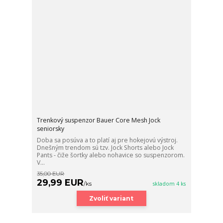
Trenkový suspenzor Bauer Core Mesh Jock
seniorsky
Doba sa posúva a to platí aj pre hokejovú výstroj.
Dnešným trendom sú tzv. Jock Shorts alebo Jock
Pants - čiže šortky alebo nohavice so suspenzorom.
V...
35,00 EUR
29,99 EUR
/
ks
skladom 4 ks
Zvoliť variant