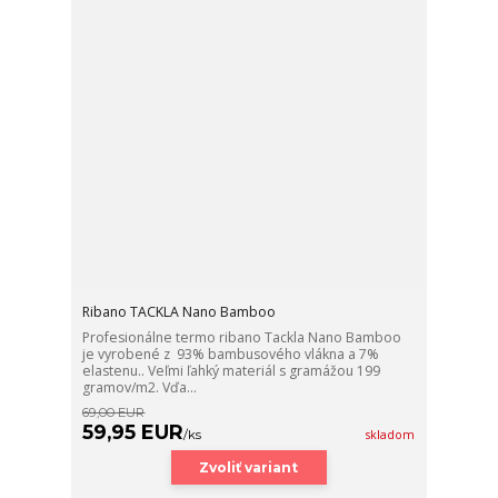
Ribano TACKLA Nano Bamboo
Profesionálne termo ribano Tackla Nano Bamboo
je vyrobené z 93% bambusového vlákna a 7%
elastenu.. Veľmi ľahký materiál s gramážou 199
gramov/m2. Vďa...
69,00 EUR
59,95 EUR
/
ks
skladom
Zvoliť variant