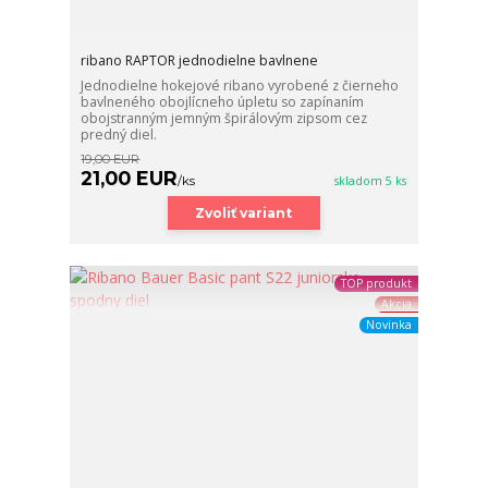
ribano RAPTOR jednodielne bavlnene
Jednodielne hokejové ribano vyrobené z čierneho
bavlneného obojlícneho úpletu so zapínaním
obojstranným jemným špirálovým zipsom cez
predný diel.
19,00 EUR
21,00 EUR
/
ks
skladom 5 ks
Zvoliť variant
TOP produkt
Akcia
Novinka