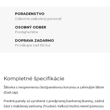
PORADENSTVO
Odborne zaškolený personál
OSOBNÝ ODBER
Predajňa Nitra
DOPRAVA ZADARMO
Pri nákupe nad 150 Eur
Kompletné špecifikácie
Šiltovka s nespevnenou šesťpanelovou korunou a zahnutým šiltom
(Dad cap).
Predné panely sú vyrobené z predpranej bavlnenej tkaniny, zadná
časť z mäkčenej sieťoviny (Trucker). Veľkosť možno meniť pomocou