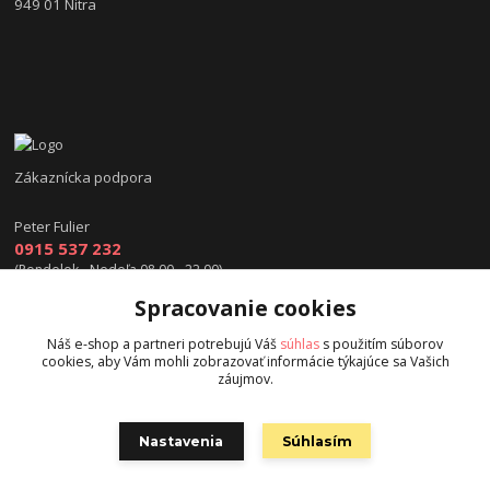
949 01 Nitra
Zákaznícka podpora
Peter Fulier
0915 537 232
(Pondelok - Nedeľa 08.00 - 22.00)
Spracovanie cookies
info@hokejexpert.sk
Náš e-shop a partneri potrebujú Váš
súhlas
s použitím súborov
cookies, aby Vám mohli zobrazovať informácie týkajúce sa Vašich
záujmov.
Nastavenia
Súhlasím
Copyright © 2015 hokejexpert.sk