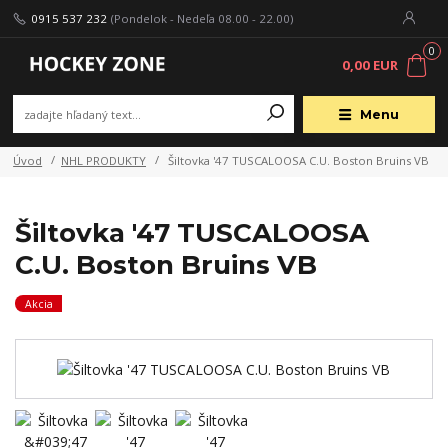
0915 537 232
(Pondelok - Nedeľa 08.00 - 22.00)
0
0,00 EUR
Menu
Úvod
NHL PRODUKTY
Šiltovka '47 TUSCALOOSA C.U. Boston Bruins VB
Šiltovka '47 TUSCALOOSA
C.U. Boston Bruins VB
Akcia