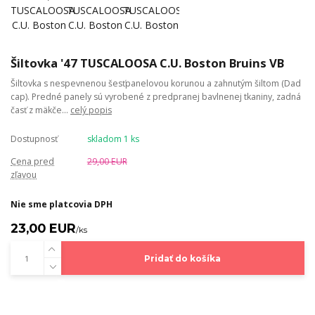
Šiltovka '47 TUSCALOOSA C.U. Boston Bruins VB
Šiltovka s nespevnenou šesťpanelovou korunou a zahnutým šiltom (Dad
cap). Predné panely sú vyrobené z predpranej bavlnenej tkaniny, zadná
časť z mäkče...
celý popis
Dostupnosť
skladom 1 ks
Cena pred
29,00 EUR
zľavou
Nie sme platcovia DPH
23,00 EUR
/
ks
Pridať do košíka