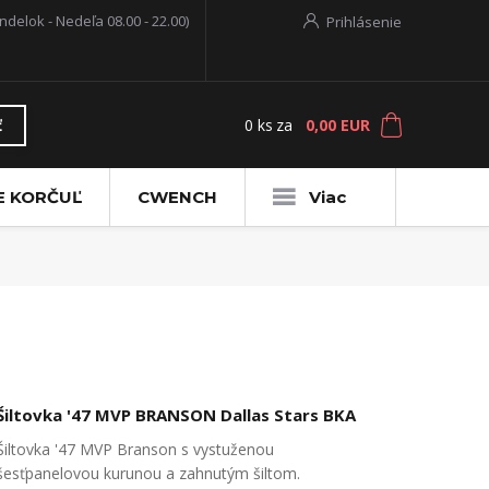
ndelok - Nedeľa 08.00 - 22.00)
Prihlásenie
0
ks
za
0,00 EUR
ť
E KORČUĽ
CWENCH
Viac
Šiltovka '47 MVP BRANSON Dallas Stars BKA
Šiltovka '47 MVP Branson s vystuženou
šesťpanelovou kurunou a zahnutým šiltom.