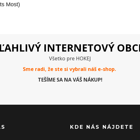
ts Most)
ĽAHLIVÝ INTERNETOVÝ OB
Všetko pre HOKEJ
Sme radi, že ste si vybrali náš e-
shop
.
TEŠÍME SA NA VÁŠ NÁKUP!
ÁS
KDE NÁS NÁJDETE