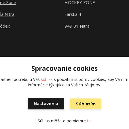
ey Zone
HOCKEY ZONE
a Nitra
Farská 4
kódex
949 01 Nitra
Spracovanie cookies
artneri potrebujú Váš
súhlas
s použitím súborov cookies, aby Vám mo
informácie týkajúce sa Vašich záujmov.
Copyright © 2015 hokejexpert.sk
Nastavenia
Súhlasím
Vytvorené na
Eshop-rychlo.sk
Súhlas môžete odmietnuť
tu
.