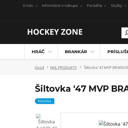
O nás
Informácie o nákupe
Poradňa
Služby
HRÁČ
BRANKÁR
PRÍSLU
Úvod
NHL PRODUKTY
Šiltovka '47 MVP BRANSON
Šiltovka '47 MVP BR
Novinka