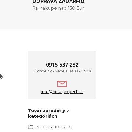
DOPRAVA ZADARMO
Pri nákupe nad 150 Eur
0915 537 232
(Pondelok - Nedeľa 08.00 - 22.00)
ly
info@hokejexpert.sk
Tovar zaradený v
kategóriách
NHL PRODUKTY