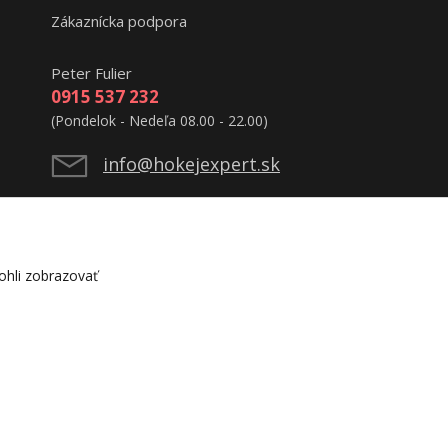
Zákaznícka podpora
Peter Fulier
0915 537 232
(Pondelok - Nedeľa 08.00 - 22.00)
info@hokejexpert.sk
hli zobrazovať