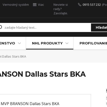
Vernostný systém
Viac
Neviete si
0915 537 232
(Po
rady?
Zavolajte.
Hľada
ŠENSTVO
NHL PRODUKTY
PROFILOVANI
 Dallas Stars BKA
ANSON Dallas Stars BKA