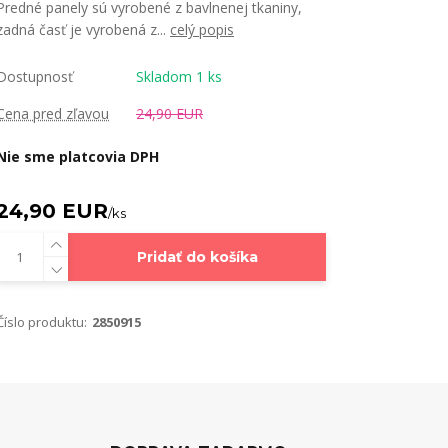
Predné panely sú vyrobené z bavlnenej tkaniny,
zadná časť je vyrobená z...
celý popis
Dostupnosť
Skladom 1 ks
Cena pred zľavou
24,90 EUR
Nie sme platcovia DPH
24,90 EUR
/
ks
Pridať do košíka
Číslo produktu:
2850915