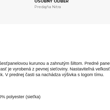
OSOBNÝ ODBER
Predajňa Nitra
šesťpanelovou kurunou a zahnutým šiltom. Predné pane
asť je vyrobená z pevnej sieťoviny. Nastaviteľná veľkosť
k. V prednej časti sa nachádza výšivka s logom tímu.
0% polyester (sieťka)