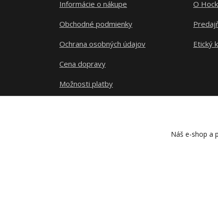
Informácie o nákupe
O Hock
Obchodné podmienky
Predajň
Ochrana osobných údajov
Etický 
Cena dopravy
Možnosti platby
Sledovanie zásielky
Náš e-shop a p