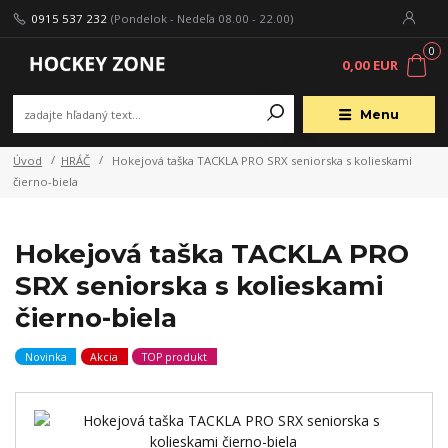
0915 537 232
(Pondelok - Nedeľa 08.00 - 22.00)
0
0,00 EUR
Menu
Úvod
HRÁČ
Hokejová taška TACKLA PRO SRX seniorska s kolieskami
čierno-biela
Hokejová taška TACKLA PRO
SRX seniorska s kolieskami
čierno-biela
Novinka
Akcia
TOP produkt