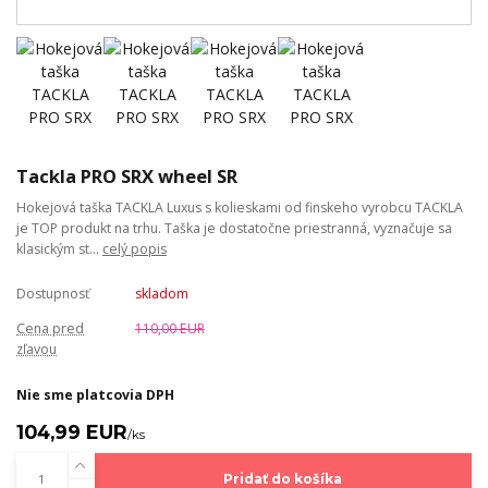
Tackla PRO SRX wheel SR
Hokejová taška TACKLA Luxus s kolieskami od finskeho vyrobcu TACKLA
je TOP produkt na trhu. Taška je dostatočne priestranná, vyznačuje sa
klasickým st...
celý popis
Dostupnosť
skladom
Cena pred
110,00 EUR
zľavou
Nie sme platcovia DPH
104,99 EUR
/
ks
Pridať do košíka