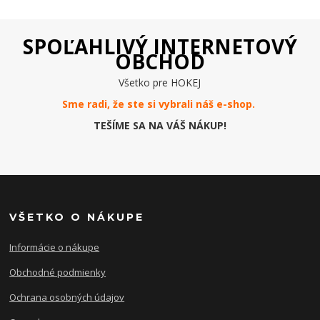
SPOĽAHLIVÝ INTERNETOVÝ
OBCHOD
Všetko pre HOKEJ
Sme radi, že ste si vybrali náš e-
shop
.
TEŠÍME SA NA VÁŠ NÁKUP!
VŠETKO O NÁKUPE
Informácie o nákupe
Obchodné podmienky
Ochrana osobných údajov