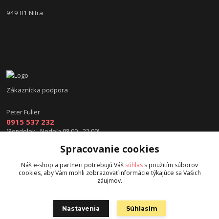
949 01 Nitra
Zákaznícka podpora
Peter Fulier
0915 537 232
(Pondelok - Nedeľa 08.00 - 22.00)
Spracovanie cookies
info@hokejexpert.sk
Náš e-shop a partneri potrebujú Váš
súhlas
s použitím súborov
cookies, aby Vám mohli zobrazovať informácie týkajúce sa Vašich
záujmov.
Nastavenia
Súhlasím