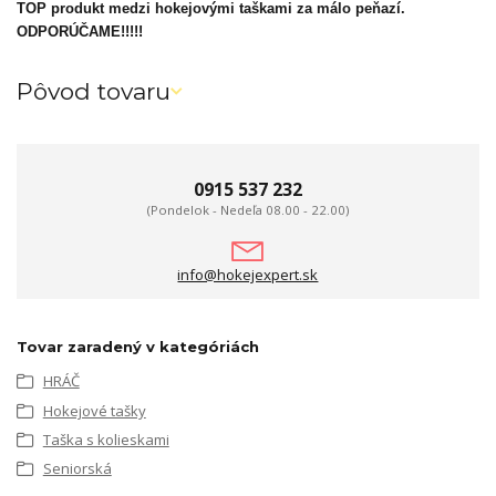
TOP produkt medzi hokejovými taškami za málo peňazí.
ODPORÚČAME!!!!!
Pôvod tovaru
0915 537 232
(Pondelok - Nedeľa 08.00 - 22.00)
info@hokejexpert.sk
Tovar zaradený v kategóriách
HRÁČ
Hokejové tašky
Taška s kolieskami
Seniorská