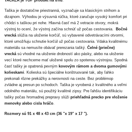
TACKLA je TOP produkt na trhu
.
Taška je dostatočne priestranná, vyznačuje sa klasickým strihom a
dizajnom.
Výhodou je výsuvná rúčka, ktoré zaručuje vysoký komfort pri
chôdzi s taškou pri nohe. Hlavná časť má 2 vetracie otvory, mokrá
výstroj to ocení, že výstroj začína schnúť už počas cestovania.
Bočné
vrecká
slúžia na uloženie korčúľ, sú vybavené odvetrávacími otvormi,
ktoré umožňuju schnutie korčúl už počas cestovania. Vdaka kvalitnému
materiálu sa nemusíte obávať prerezania tašký.
Čelné (priečne)
vrecká
sú vhodné na uloženie drobností ako pásky, alebo na uloženie
vecí ktoré nechceme mať uložené spolu zo spotenou výstrojou.
Spodná
časť tašky je opatrená pevným
kovovým rámom a dvoma gumovými
kolieskami
.
Kolieska sú špeciálne konštruované tak, aby ľahko
prekonali rôzne prekážky a nerovnosti na ceste. Bez problémop
zvládne aj presun po schodoch.
Taška je vyrobená z kvalitného a veľmi
odolného materiálu, sú použitý kvalitné zipsy.
Pre ľahšiu identifikáciu
tašky počas hromadnej prepravy slúži
priehľadná precko pre vloženie
menovky alebo cisla hráčo
.
R
ozmery sú 91 x 48 x 43 cm (36 "x 19" x 17 ").