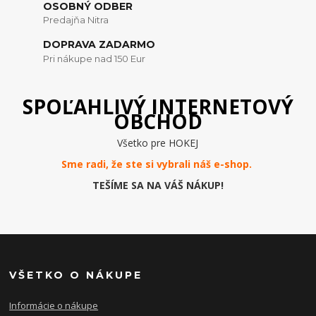
OSOBNÝ ODBER
Predajňa Nitra
DOPRAVA ZADARMO
Pri nákupe nad 150 Eur
SPOĽAHLIVÝ INTERNETOVÝ
OBCHOD
Všetko pre HOKEJ
Sme radi, že ste si vybrali náš e-
shop
.
TEŠÍME SA NA VÁŠ NÁKUP!
VŠETKO O NÁKUPE
Informácie o nákupe