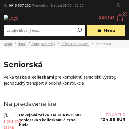
0915 537 232
(Pondelok - Nedeľa 08.00 - 22.00)
0
0,00 EUR
Menu
Úvod
HRÁČ
Hokejové tašky
Taška s kolieskami
Seniorská
Seniorská
Veľká
taška s kolieskami
pre kompletnú seniorskú výstroj,
jednoduchý transport a odolná konštrukcia.
Najpredávanejšie
Hokejová taška TACKLA PRO SRX
110,00 EUR
1.
104,99 EUR
seniorska s kolieskami čierno-
biela