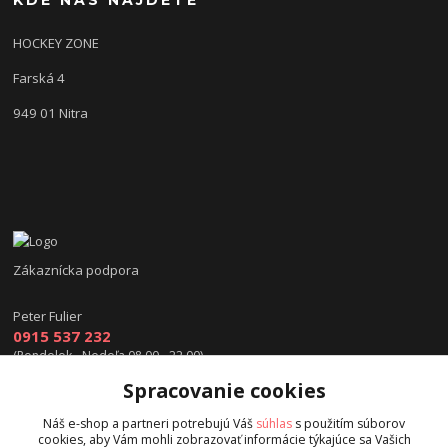
KDE NÁS NÁJDETE
HOCKEY ZONE
Farská 4
949 01 Nitra
Zákaznícka podpora
Peter Fulier
0915 537 232
(Pondelok - Nedeľa 08.00 - 22.00)
Spracovanie cookies
info@hokejexpert.sk
Náš e-shop a partneri potrebujú Váš
súhlas
s použitím súborov
cookies, aby Vám mohli zobrazovať informácie týkajúce sa Vašich