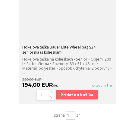
Hokejová taška Bauer Elite Wheel bag S24
seniorská (s kolieskami)
Hokejová taška na kolieskach - Senior • Objem: 200
l • Farba: čierna • Rozmery: 89 x 51 x 46 cm •
Materiál: polyester • Spôsob uchytenia: 2 popruhy •
...
220,00 EUR
194,00 EUR
/
ks
skladom 3 ks
Pridať do košíka
strana
z 1