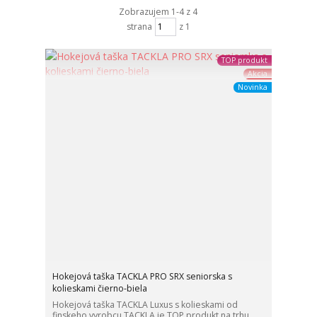
Zobrazujem 1-4 z 4
strana
z 1
TOP produkt
Akcia
Novinka
Hokejová taška TACKLA PRO SRX seniorska s
kolieskami čierno-biela
Hokejová taška TACKLA Luxus s kolieskami od
finskeho vyrobcu TACKLA je TOP produkt na trhu.