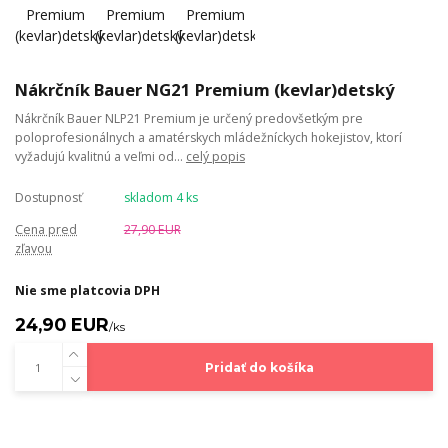
Nákrčník Bauer NG21 Premium (kevlar)detský
Nákrčník Bauer NLP21 Premium je určený predovšetkým pre
poloprofesionálnych a amatérskych mládežníckych hokejistov, ktorí
vyžadujú kvalitnú a veľmi od...
celý popis
Dostupnosť
skladom 4 ks
Cena pred
27,90 EUR
zľavou
Nie sme platcovia DPH
24,90 EUR
/
ks
Pridať do košíka