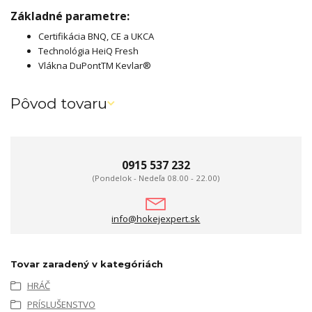
Základné parametre:
Certifikácia BNQ, CE a UKCA
Technológia HeiQ Fresh
Vlákna DuPontTM Kevlar®
Pôvod tovaru
0915 537 232
(Pondelok - Nedeľa 08.00 - 22.00)
info@hokejexpert.sk
Tovar zaradený v kategóriách
HRÁČ
PRÍSLUŠENSTVO