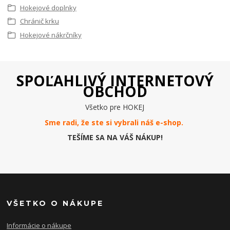
Hokejové doplnky
Chránič krku
Hokejové nákrčníky
SPOĽAHLIVÝ INTERNETOVÝ
OBCHOD
Všetko pre HOKEJ
Sme radi, že ste si vybrali náš e-
shop
.
TEŠÍME SA NA VÁŠ NÁKUP!
VŠETKO O NÁKUPE
Informácie o nákupe