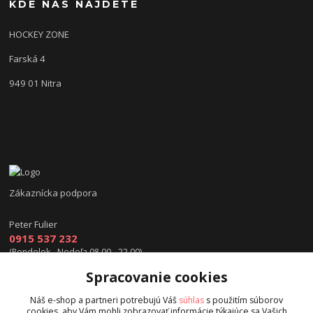
KDE NÁS NÁJDETE
HOCKEY ZONE
Farská 4
949 01 Nitra
Zákaznícka podpora
Peter Fulier
0915 537 232
(Pondelok - Nedeľa 08.00 - 22.00)
Spracovanie cookies
info@hokejexpert.sk
Náš e-shop a partneri potrebujú Váš
súhlas
s použitím súborov
cookies, aby Vám mohli zobrazovať informácie týkajúce sa Vašich