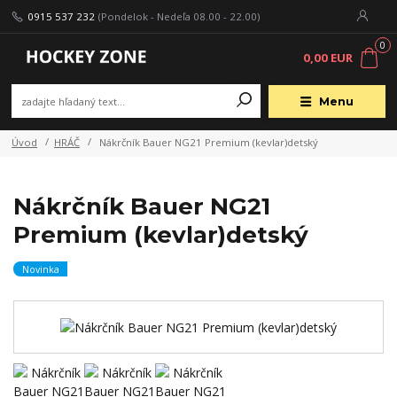
0915 537 232
(Pondelok - Nedeľa 08.00 - 22.00)
0
0,00 EUR
Menu
Úvod
HRÁČ
Nákrčník Bauer NG21 Premium (kevlar)detský
Nákrčník Bauer NG21
Premium (kevlar)detský
Novinka