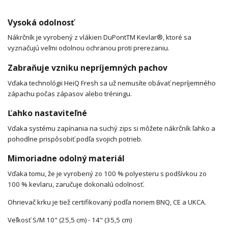
Vysoká odolnosť
Nákrčník je vyrobený z vlákien DuPontTM Kevlar®, ktoré sa
vyznačujú veľmi odolnou ochranou proti prerezaniu.
Zabraňuje vzniku nepríjemných pachov
Vďaka technológii HeiQ Fresh sa už nemusíte obávať nepríjemného
zápachu počas zápasov alebo tréningu.
Ľahko nastaviteľné
Vďaka systému zapínania na suchý zips si môžete nákrčník ľahko a
pohodlne prispôsobiť podľa svojich potrieb.
Mimoriadne odolný materiál
Vďaka tomu, že je vyrobený zo 100 % polyesteru s podšívkou zo
100 % kevlaru, zaručuje dokonalú odolnosť.
Ohrievač krku je tiež certifikovaný podľa noriem BNQ, CE a UKCA.
Veľkosť S/M 10" (25,5 cm) - 14" (35,5 cm)