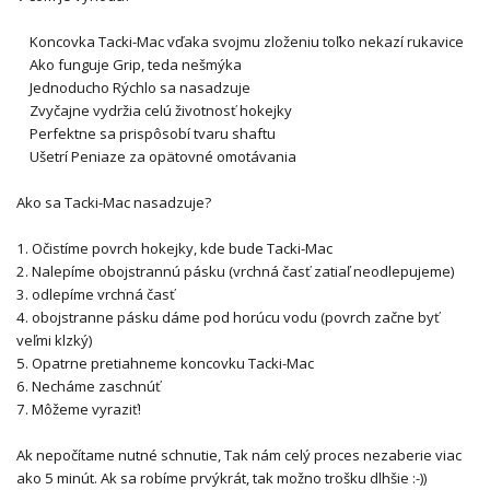
Koncovka Tacki-Mac vďaka svojmu zloženiu toľko nekazí rukavice
Ako funguje Grip, teda nešmýka
Jednoducho Rýchlo sa nasadzuje
Zvyčajne vydržia celú životnosť hokejky
Perfektne sa prispôsobí tvaru shaftu
Ušetrí Peniaze za opätovné omotávania
Ako sa Tacki-Mac nasadzuje?
1. Očistíme povrch hokejky, kde bude Tacki-Mac
2. Nalepíme obojstrannú pásku (vrchná časť zatiaľ neodlepujeme)
3. odlepíme vrchná časť
4. obojstranne pásku dáme pod horúcu vodu (povrch začne byť
veľmi klzký)
5. Opatrne pretiahneme koncovku Tacki-Mac
6. Necháme zaschnúť
7. Môžeme vyraziť!
Ak nepočítame nutné schnutie, Tak nám celý proces nezaberie viac
ako 5 minút.
Ak sa robíme prvýkrát, tak možno trošku dlhšie :-))