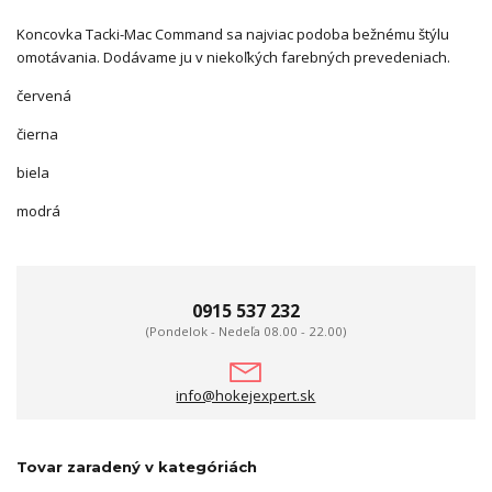
Koncovka Tacki-Mac Command sa n
ajviac podoba bežnému štýlu
omotávania.
Dodávame ju v niekoľkých farebných prevedeniach.
červená
čierna
biela
modrá
0915 537 232
(Pondelok - Nedeľa 08.00 - 22.00)
info@hokejexpert.sk
Tovar zaradený v kategóriách