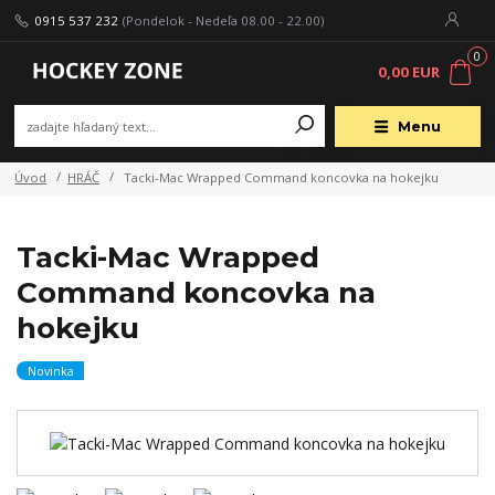
0915 537 232
(Pondelok - Nedeľa 08.00 - 22.00)
0
0,00 EUR
Menu
Úvod
HRÁČ
Tacki-Mac Wrapped Command koncovka na hokejku
Tacki-Mac Wrapped
Command koncovka na
hokejku
Novinka