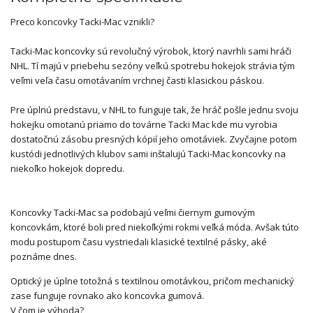
Preco koncovky Tacki-Mac vznikli?
Tacki-Mac koncovky sú revolučný výrobok, ktorý navrhli sami hráči
NHL.
Tí majú v priebehu sezóny veľkú spotrebu hokejok strávia tým
veľmi veľa času omotávaním vrchnej časti klasickou páskou.
Pre úplnú predstavu, v NHL to funguje tak, že hráč pošle jednu svoju
hokejku omotanú priamo do továrne Tacki Mac kde mu vyrobia
dostatočnú zásobu presných kópií jeho omotáviek. Zvyčajne p
otom
kustódi jednotlivých klubov sami inštalujú Tacki-Mac koncovky na
niekoľko hokejok dopredu.
Koncovky Tacki-Mac sa podobajú veľmi čiernym gumovým
koncovkám, ktoré boli pred niekoľkými rokmi veľká móda.
Avšak túto
modu postupom času vystriedali klasické textilné pásky, aké
poznáme dnes.
Optický je úplne totožná s textilnou omotávkou, pričom mechanický
zase funguje rovnako ako koncovka gumová.
V čom je výhoda?