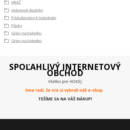
HRÁČ
Hokejové doplnky
Príslušenstvo k hokejkám
Pásky
Gripy na hokejku
Gripy na hokejku
SPOĽAHLIVÝ INTERNETOVÝ
OBCHOD
Všetko pre HOKEJ
Sme radi, že ste si vybrali náš e-
shop
.
TEŠÍME SA NA VÁŠ NÁKUP!