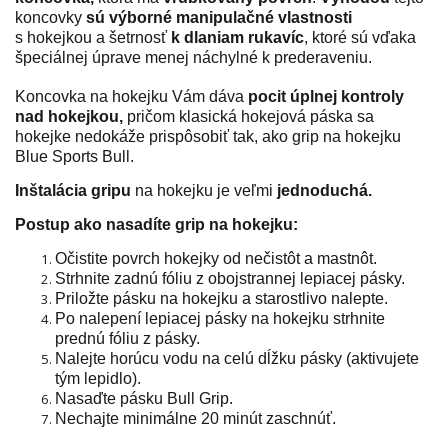
koncovky
sú výborné manipulačné vlastnosti
s hokejkou a šetrnosť
k dlaniam rukavíc
, ktoré sú vďaka
špeciálnej úprave menej náchylné k prederaveniu.
Koncovka na hokejku Vám dáva
pocit úplnej kontroly
nad hokejkou,
pričom klasická hokejová páska sa
hokejke nedokáže prispôsobiť tak, ako grip na hokejku
Blue Sports Bull.
Inštalácia gripu
na hokejku je veľmi
jednoduchá.
Postup ako nasadíte grip na hokejku:
Očistite povrch hokejky od nečistôt a mastnôt.
Strhnite zadnú fóliu z obojstrannej lepiacej pásky.
Priložte pásku na hokejku a starostlivo nalepte.
Po nalepení lepiacej pásky na hokejku strhnite
prednú fóliu z pásky.
Nalejte horúcu vodu na celú dĺžku pásky (aktivujete
tým lepidlo).
Nasaďte pásku Bull Grip.
Nechajte minimálne 20 minút zaschnúť.