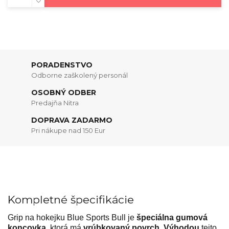
PORADENSTVO
Odborne zaškolený personál
OSOBNÝ ODBER
Predajňa Nitra
DOPRAVA ZADARMO
Pri nákupe nad 150 Eur
Kompletné špecifikácie
Grip na hokejku Blue Sports Bull je
špeciálna gumová
koncovka,
ktorá má
vrúbkovaný povrch
.
Výhodou
tejto