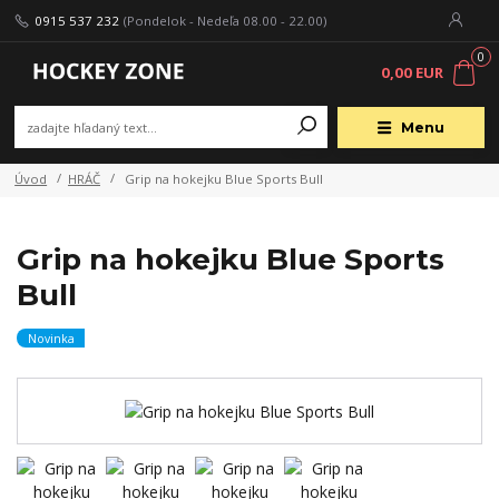
0915 537 232
(Pondelok - Nedeľa 08.00 - 22.00)
0
0,00 EUR
Menu
Úvod
HRÁČ
Grip na hokejku Blue Sports Bull
Grip na hokejku Blue Sports
Bull
Novinka