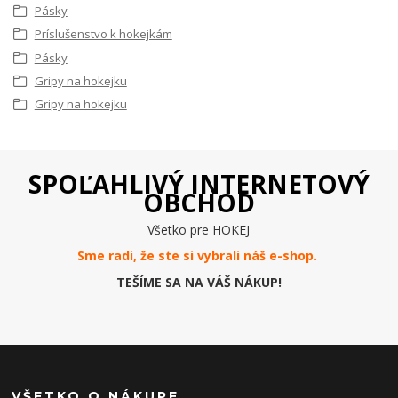
Pásky
Príslušenstvo k hokejkám
Pásky
Gripy na hokejku
Gripy na hokejku
SPOĽAHLIVÝ INTERNETOVÝ
OBCHOD
Všetko pre HOKEJ
Sme radi, že ste si vybrali náš e-
shop
.
TEŠÍME SA NA VÁŠ NÁKUP!
VŠETKO O NÁKUPE