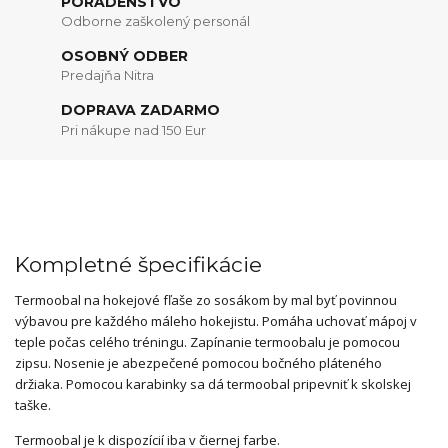
PORADENSTVO
Odborne zaškolený personál
OSOBNÝ ODBER
Predajňa Nitra
DOPRAVA ZADARMO
Pri nákupe nad 150 Eur
Kompletné špecifikácie
Termoobal na hokejové fľaše zo sosákom by mal byť povinnou
výbavou pre každého máleho hokejistu. Pomáha uchovať mápoj v
teple počas celého tréningu. Zapínanie termoobalu je pomocou
zipsu. Nosenie je abezpečené pomocou bočného pláteného
držiaka. Pomocou karabinky sa dá termoobal pripevniť k skolskej
taške.
Termoobal je k dispozícií iba v čiernej farbe.