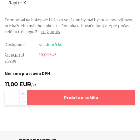
Termoobal na hokejové fľaše zo sosákom by mal byť povinnou výbavou
pre každého máleho hokejistu. Pomáha uchovať mápoj v teple počas
celého tréningu. Z...
celý popis
Dostupnosť
skladom 5 ks
Cena pred
15,00 EUR
zľavou
Nie sme platcovia DPH
11,00 EUR
/
ks
Pridať do košíka