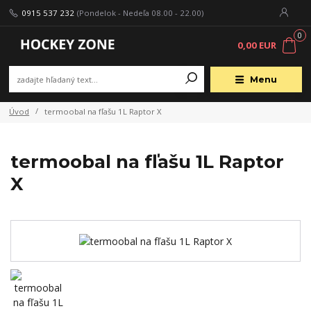
0915 537 232
(Pondelok - Nedeľa 08.00 - 22.00)
0
0,00 EUR
Menu
Úvod
termoobal na fľašu 1L Raptor X
termoobal na fľašu 1L Raptor
X