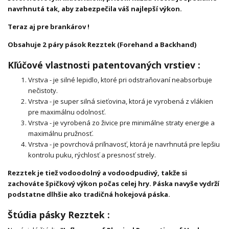
navrhnutá tak, aby zabezpečila váš najlepší výkon.
Teraz aj pre brankárov !
Obsahuje 2 páry pások Rezztek (Forehand a Backhand)
Kľúčové vlastnosti patentovaných vrstiev :
Vrstva - je silné lepidlo, ktoré pri odstraňovaní neabsorbuje
nečistoty.
Vrstva - je super silná sieťovina, ktorá je vyrobená z vlákien
pre maximálnu odolnosť.
Vrstva - je vyrobená zo živice pre minimálne straty energie a
maximálnu pružnosť.
Vrstva - je povrchová priľnavosť, ktorá je navrhnutá pre lepšiu
kontrolu puku, rýchlosť a presnosť strely.
Rezztek je tiež vodoodolný a vodoodpudivý, takže si
zachováte špičkový výkon počas celej hry. Páska navyše vydrží
podstatne dlhšie ako tradičná hokejová páska.
Štúdia pásky Rezztek :