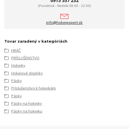
0915 537 232
(Pondelok - Nedeľa 08.00 - 22.00)
info@hokejexpert.sk
Tovar zaradený v kategóriách
HRÁČ
PRÍSLUŠENSTVO
Hokejky
Hokejové doplnky
Pásky
Príslušenstvo k hokejkám
Pásky
Pásky na hokejky
Pásky na hokejku