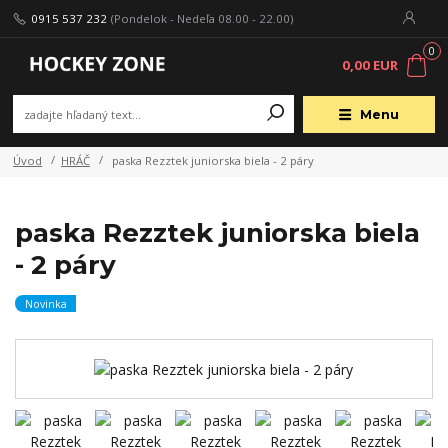
0915 537 232
(Pondelok - Nedeľa 08.00 - 22.00)
0
0,00 EUR
Menu
Úvod
HRÁČ
paska Rezztek juniorska biela - 2 páry
paska Rezztek juniorska biela
- 2 páry
Novinka