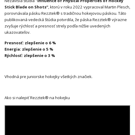
Nezávislá štúdia
"Influence of Physical Properties of Hockey
Stick Blade on Shots“
, ktorú v roku 2022 vypracoval Martin Plesch,
porovnávala pásku Rezztek® s tradičnou hokejovou páskou. Táto
publikovaná vedecká štúdia potvrdila, že páska Rezztek® výrazne
zvyšuje rýchlosť a presnosť strely podľa nižšie uvedených
ukazovateľov.
Presnosť: zlepšenie o 6 %
Energia: zlepšenie o 5 %
Rýchlosť: zlepšenie o 3 %
Vhodná pre juniorske hokejky všetkých značiek.
Ako si nalepiť Rezztek® na hokejku