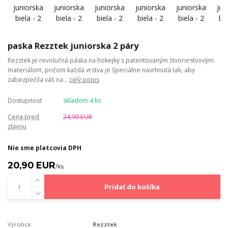
paska Rezztek juniorska 2 páry
Rezztek je revolučná páska na hokejky s patentovaným štvorvrstvovým
materiálom, pričom každá vrstva je špeciálne navrhnutá tak, aby
zabezpečila váš na...
celý popis
Dostupnosť
skladom 4 ks
Cena pred
24,90 EUR
zľavou
Nie sme platcovia DPH
20,90 EUR
/
ks
Pridať do košíka
Výrobca:
Rezztek