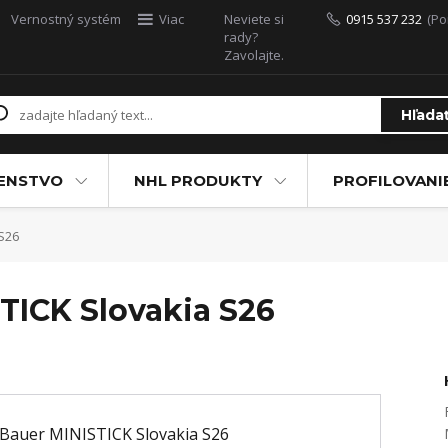
Vernostný systém
Viac
Neviete si
0915 537 232
(Po
rady?
Zavolajte.
Hľada
ŠENSTVO
NHL PRODUKTY
PROFILOVANI
S26
TICK Slovakia S26