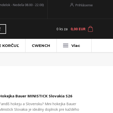
ndelok - Nedeľa 08.00 - 22.00)
Prihlásenie
0
ks
za
0,00 EUR
ť
E KORČUĽ
CWENCH
Viac
Hokejka Bauer MINISTICK Slovakia S26
Fandíš hokeju a Slovensku? Mini hokejka Bauer
Ministick Slovakia je ideálny doplnok pre každého