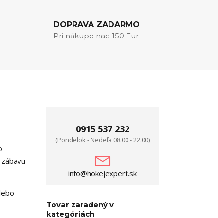
DOPRAVA ZADARMO
Pri nákupe nad 150 Eur
0915 537 232
(Pondelok - Nedeľa 08.00 - 22.00)
o
ú zábavu
info@hokejexpert.sk
alebo
Tovar zaradený v
kategóriách