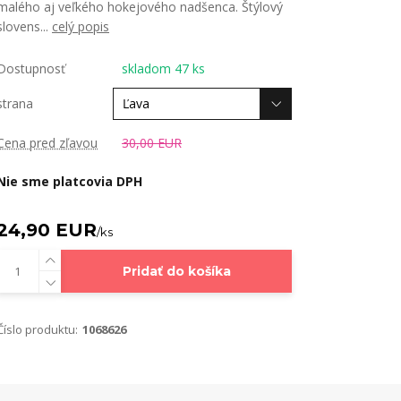
malého aj veľkého hokejového nadšenca. Štýlový
slovens...
celý popis
Dostupnosť
skladom 47 ks
strana
Cena pred zľavou
30,00 EUR
Nie sme platcovia DPH
24,90 EUR
/
ks
Pridať do košíka
Číslo produktu:
1068626