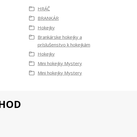
HRÁČ
BRANKÁR
Hokejky
Brankárske hokejky a
príslušenstvo k hokejkám
Hokejky
Mini hokejky Mystery
Mini hokejky Mystery
CHOD