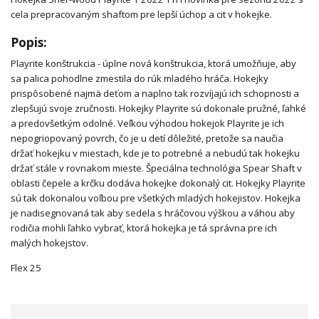
cela prepracovaným shaftom pre lepší úchop a cit v hokejke.
Popis:
Playrite konštrukcia - úplne nová konštrukcia, ktorá umožňuje, aby
sa palica pohodlne zmestila do rúk mladého hráča. Hokejky
prispôsobené najmä deťom a naplno tak rozvíjajú ich schopnosti a
zlepšujú svoje zručnosti. Hokejky Playrite sú dokonale pružné, ľahké
a predovšetkým odolné. Veľkou výhodou hokejok Playrite je ich
nepogriopovaný povrch, čo je u detí dôležité, pretože sa naučia
držať hokejku v miestach, kde je to potrebné a nebudú tak hokejku
držať stále v rovnakom mieste. Špeciálna technológia Spear Shaft v
oblasti čepele a krčku dodáva hokejke dokonalý cit. Hokejky Playrite
sú tak dokonalou voľbou pre všetkých mladých hokejistov. Hokejka
je nadisegnovaná tak aby sedela s hráčovou výškou a váhou aby
rodičia mohli ľahko vybrať, ktorá hokejka je tá správna pre ich
malých hokejstov.
Flex 25