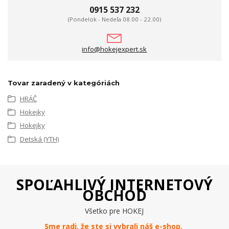
0915 537 232
(Pondelok - Nedeľa 08.00 - 22.00)
info@hokejexpert.sk
Tovar zaradený v kategóriách
HRÁČ
Hokejky
Hokejky
Detská (YTH)
SPOĽAHLIVÝ INTERNETOVÝ
OBCHOD
Všetko pre HOKEJ
Sme radi, že ste si vybrali náš e-
shop
.