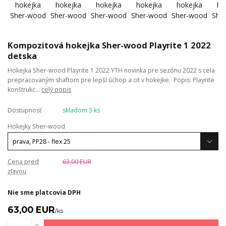
Kompozitová hokejka Sher-wood Playrite 1 2022
detska
Hokejka Sher-wood Playrite 1 2022 YTH novinka pre sezónu 2022 s cela
prepracovaným shaftom pre lepší úchop a cit v hokejke. Popis: Playrite
konštrukc...
celý popis
Dostupnosť
skladom 3 ks
Hokejky Sher-wood
Cena pred
63,00 EUR
zľavou
Nie sme platcovia DPH
63,00 EUR
/
ks