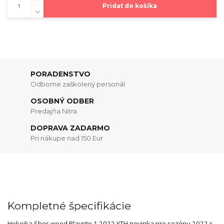
Pridať do košíka
PORADENSTVO
Odborne zaškolený personál
OSOBNÝ ODBER
Predajňa Nitra
DOPRAVA ZADARMO
Pri nákupe nad 150 Eur
Kompletné špecifikácie
Hokejka Sher-wood Playrite 1 2022 YTH novinka pre sezónu 2022 s