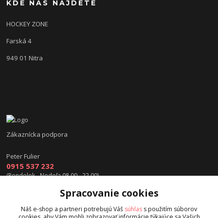
KDE NÁS NÁJDETE
HOCKEY ZONE
Farská 4
949 01 Nitra
Zákaznícka podpora
Peter Fulier
0915 537 232
(Pondelok - Nedeľa 08.00 - 22.00)
Spracovanie cookies
info@hokejexpert.sk
Náš e-shop a partneri potrebujú Váš
súhlas
s použitím súborov
cookies, aby Vám mohli zobrazovať informácie týkajúce sa Vašich