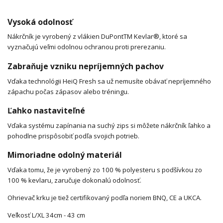
Vysoká odolnosť
Nákrčník je vyrobený z vlákien DuPontTM Kevlar®, ktoré sa
vyznačujú veľmi odolnou ochranou proti prerezaniu.
Zabraňuje vzniku nepríjemných pachov
Vďaka technológii HeiQ Fresh sa už nemusíte obávať nepríjemného
zápachu počas zápasov alebo tréningu.
Ľahko nastaviteľné
Vďaka systému zapínania na suchý zips si môžete nákrčník ľahko a
pohodlne prispôsobiť podľa svojich potrieb.
Mimoriadne odolný materiál
Vďaka tomu, že je vyrobený zo 100 % polyesteru s podšívkou zo
100 % kevlaru, zaručuje dokonalú odolnosť.
Ohrievač krku je tiež certifikovaný podľa noriem BNQ, CE a UKCA.
Veľkosť L/XL 34cm - 43 cm