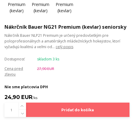
Nákrčník Bauer NG21 Premium (kevlar) seniorsky
Nákrčník Bauer NLP21 Premium je určený predovšetkým pre
poloprofesionálnych a amatérskych mládežníckych hokejistov, ktorí
vyžadujú kvalitnú a veľmi od...
celý popis
Dostupnosť
skladom 3 ks
Cena pred
27,90 EUR
zľavou
Nie sme platcovia DPH
24,90 EUR
/
ks
Pridať do košíka