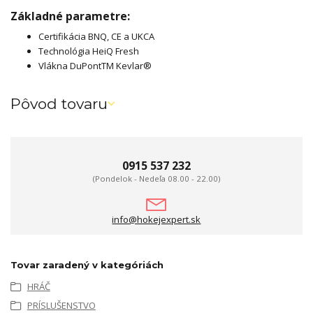
Základné parametre:
Certifikácia BNQ, CE a UKCA
Technológia HeiQ Fresh
Vlákna DuPontTM Kevlar®
Pôvod tovaru
0915 537 232
(Pondelok - Nedeľa 08.00 - 22.00)
info@hokejexpert.sk
Tovar zaradený v kategóriách
HRÁČ
PRÍSLUŠENSTVO