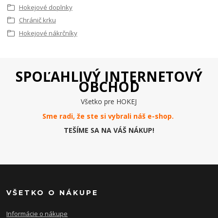
Hokejové doplnky
Chránič krku
Hokejové nákrčníky
SPOĽAHLIVÝ INTERNETOVÝ
OBCHOD
Všetko pre HOKEJ
Sme radi, že ste si vybrali náš e-
shop
.
TEŠÍME SA NA VÁŠ NÁKUP!
VŠETKO O NÁKUPE
Informácie o nákupe