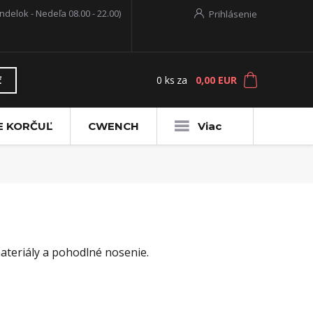
ndelok - Nedeľa 08.00 - 22.00)
Prihlásenie
0
ks
za
0,00 EUR
ť
E KORČUĽ
CWENCH
Viac
ateriály a pohodlné nosenie.