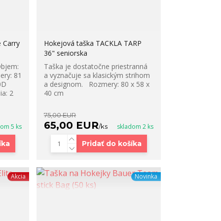
 Carry
Hokejová taška TACKLA TARP
36" seniorska
Objem:
Taška je dostatočne priestranná
ery: 81
a vyznačuje sa klasickým strihom
0D
a designom. Rozmery: 80 x 58 x
ia: 2
40 cm
75,00 EUR
65,00 EUR
dom 5 ks
/
ks
skladom 2 ks
íka
Pridať do košíka
Akcia
Novinka