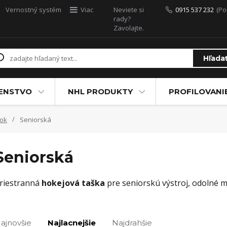
Vernostný systém
Viac
Neviete si
0915 537 232
(Po
rady?
Zavolajte.
Hľada
ŠENSTVO
NHL PRODUKTY
PROFILOVANI
sok
Seniorská
Seniorská
riestranná
hokejová taška
pre seniorskú výstroj, odolné m
ajnovšie
Najlacnejšie
Najdrahšie