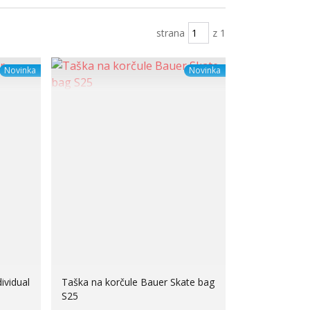
strana
z 1
Novinka
Novinka
ividual
Taška na korčule Bauer Skate bag
S25