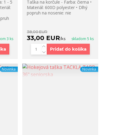
: 1 - 5
Taška na korčule - Farba: čierna •
teriál:
Materiál: 600D polyester • Dlhý
popruh na nosenie: nie
opruh
38,00 EUR
33,00 EUR
dom 3 ks
/
ks
skladom 5 ks
íka
Pridať do košíka
Novinka
Novinka