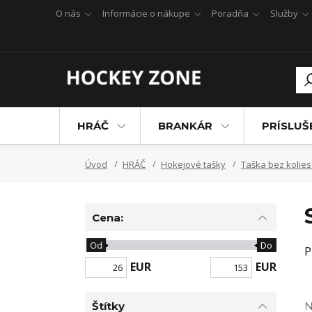
O nás
Informácie o nákupe
Poradňa
Služby
HRÁČ
BRANKÁR
PRÍSLU
Úvod
HRÁČ
Hokejové tašky
Taška bez kolie
Cena:
Od
Do
P
EUR
EUR
Štítky
N