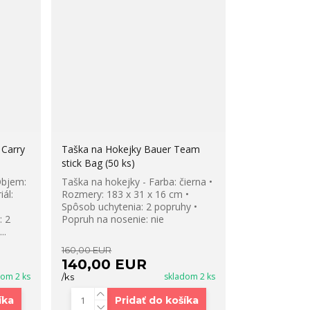
 Carry
Taška na Hokejky Bauer Team
stick Bag (50 ks)
Objem:
Taška na hokejky - Farba: čierna •
iál:
Rozmery: 183 x 31 x 16 cm •
Spôsob uchytenia: 2 popruhy •
: 2
Popruh na nosenie: nie
..
160,00 EUR
140,00 EUR
dom 2 ks
skladom 2 ks
/
ks
íka
Pridať do košíka