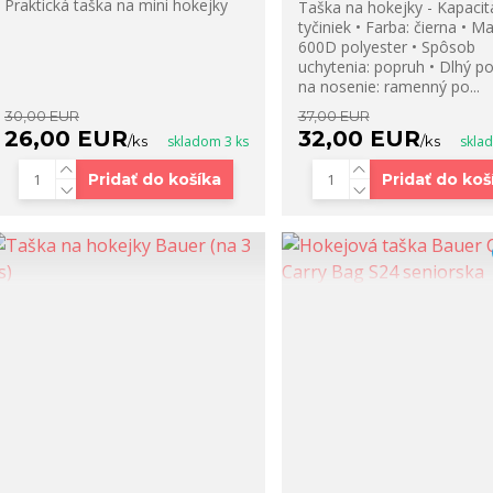
Praktická taška na mini hokejky
Taška na hokejky - Kapacita
tyčiniek • Farba: čierna • Ma
600D polyester • Spôsob
uchytenia: popruh • Dlhý p
na nosenie: ramenný po...
30,00 EUR
37,00 EUR
26,00 EUR
32,00 EUR
/
ks
skladom 3 ks
/
ks
skla
Pridať do košíka
Pridať do koš