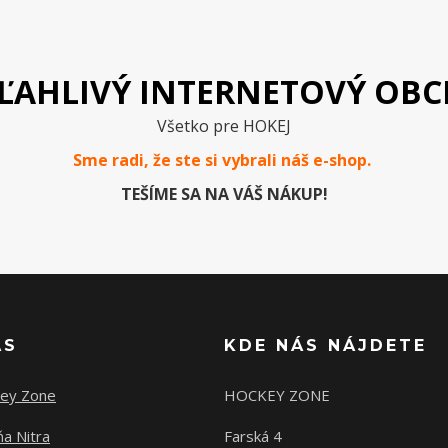
ĽAHLIVÝ INTERNETOVÝ OB
Všetko pre HOKEJ
Sme radi, že ste si vybrali náš e-
shop
.
TEŠÍME SA NA VÁŠ NÁKUP!
ÁS
KDE NÁS NÁJDETE
ey Zone
HOCKEY ZONE
a Nitra
Farská 4