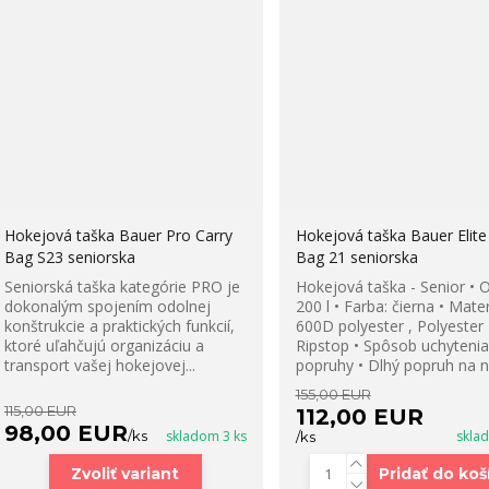
Hokejová taška Bauer Pro Carry
Hokejová taška Bauer Elite
Bag S23 seniorska
Bag 21 seniorska
Seniorská taška kategórie PRO je
Hokejová taška - Senior • 
dokonalým spojením odolnej
200 l • Farba: čierna • Mater
konštrukcie a praktických funkcií,
600D polyester , Polyester
ktoré uľahčujú organizáciu a
Ripstop • Spôsob uchytenia
transport vašej hokejovej...
popruhy • Dlhý popruh na n.
155,00 EUR
115,00 EUR
112,00 EUR
98,00 EUR
/
ks
skladom 3 ks
skla
/
ks
Zvoliť variant
Pridať do koš