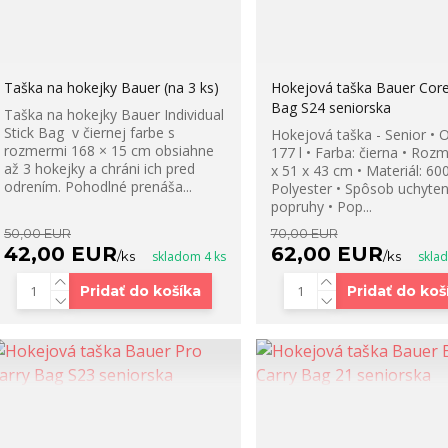
Taška na hokejky Bauer (na 3 ks)
Hokejová taška Bauer Core
Bag S24 seniorska
Taška na hokejky Bauer Individual
Stick Bag v čiernej farbe s
Hokejová taška - Senior • 
rozmermi 168 × 15 cm obsiahne
177 l • Farba: čierna • Rozm
až 3 hokejky a chráni ich pred
x 51 x 43 cm • Materiál: 60
odrením. Pohodlné prenáša...
Polyester • Spôsob uchyten
popruhy • Pop...
50,00 EUR
70,00 EUR
42,00 EUR
62,00 EUR
/
ks
skladom 4 ks
/
ks
skla
Pridať do košíka
Pridať do koš