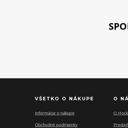
SPO
VŠETKO O NÁKUPE
O N
Informácie o nákupe
O Hock
Obchodné podmienky
Predajň