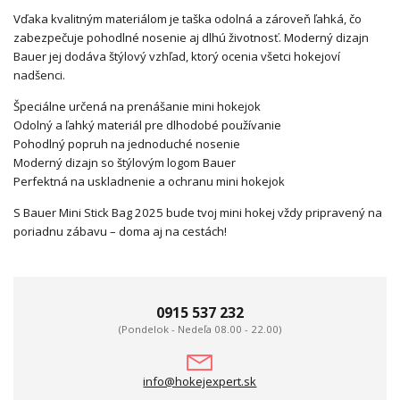
Vďaka kvalitným materiálom je taška odolná a zároveň ľahká, čo
zabezpečuje pohodlné nosenie aj dlhú životnosť. Moderný dizajn
Bauer jej dodáva štýlový vzhľad, ktorý ocenia všetci hokejoví
nadšenci.
Špeciálne určená na prenášanie mini hokejok
Odolný a ľahký materiál pre dlhodobé používanie
Pohodlný popruh na jednoduché nosenie
Moderný dizajn so štýlovým logom Bauer
Perfektná na uskladnenie a ochranu mini hokejok
S Bauer Mini Stick Bag 2025 bude tvoj mini hokej vždy pripravený na
poriadnu zábavu – doma aj na cestách!
0915 537 232
(Pondelok - Nedeľa 08.00 - 22.00)
info@hokejexpert.sk