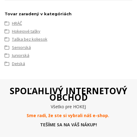
Tovar zaradený v kategóriách
HRÁČ
Hokejové tašky
Taška bez koliesok
Seniorská
Juniorská
Detská
SPOĽAHLIVÝ INTERNETOVÝ
OBCHOD
Všetko pre HOKEJ
Sme radi, že ste si vybrali náš e-
shop
.
TEŠÍME SA NA VÁŠ NÁKUP!