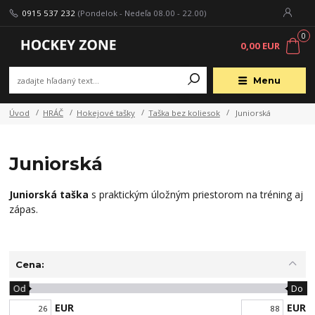
0915 537 232
(Pondelok - Nedeľa 08.00 - 22.00)
0
0,00 EUR
Menu
Úvod
HRÁČ
Hokejové tašky
Taška bez koliesok
Juniorská
Juniorská
Juniorská taška
s praktickým úložným priestorom na tréning aj
zápas.
Cena:
Od
Do
EUR
EUR