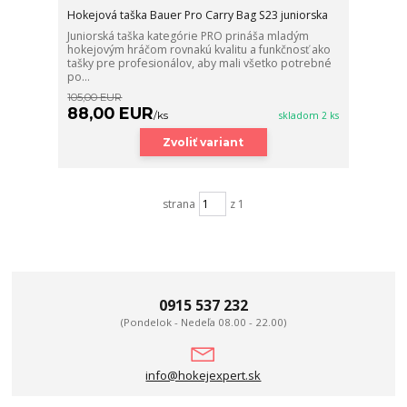
Hokejová taška Bauer Pro Carry Bag S23 juniorska
Juniorská taška kategórie PRO prináša mladým
hokejovým hráčom rovnakú kvalitu a funkčnosť ako
tašky pre profesionálov, aby mali všetko potrebné
po...
105,00 EUR
88,00 EUR
/
ks
skladom 2 ks
Zvoliť variant
strana
z 1
0915 537 232
(Pondelok - Nedeľa 08.00 - 22.00)
info@hokejexpert.sk