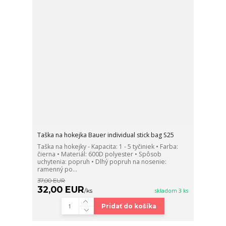
Taška na hokejka Bauer individual stick bag S25
Taška na hokejky - Kapacita: 1 - 5 tyčiniek • Farba:
čierna • Materiál: 600D polyester • Spôsob
uchytenia: popruh • Dlhý popruh na nosenie:
ramenný po...
37,00 EUR
32,00 EUR
/
ks
skladom 3 ks
Pridať do košíka