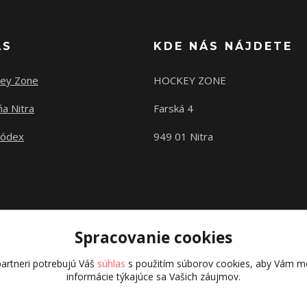
ÁS
KDE NÁS NÁJDETE
ey Zone
HOCKEY ZONE
a Nitra
Farská 4
kódex
949 01 Nitra
Spracovanie cookies
artneri potrebujú Váš
súhlas
s použitím súborov cookies, aby Vám mo
informácie týkajúce sa Vašich záujmov.