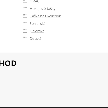
HRÁČ
Hokejové tašky
Taška bez koliesok
Seniorská
Juniorská
Detská
CHOD