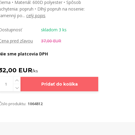
čierna • Materiál: 600D polyester • Spôsob
uchytenia: popruh • Dlhý popruh na nosenie:
ramenný po...
celý popis
Dostupnosť
skladom 3 ks
Cena pred zľavou
37,00 EUR
Nie sme platcovia DPH
32,00 EUR
/
ks
Pridať do košíka
Číslo produktu:
1064812