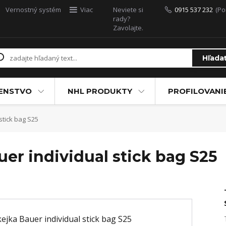
Vernostný systém
Viac
Neviete si
0915 537 232
(Po
rady?
Zavolajte.
Hľada
ŠENSTVO
NHL PRODUKTY
PROFILOVANI
stick bag S25
er individual stick bag S25