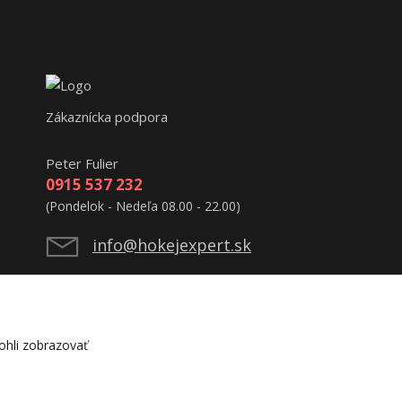
Zákaznícka podpora
Peter Fulier
0915 537 232
(Pondelok - Nedeľa 08.00 - 22.00)
info@hokejexpert.sk
hli zobrazovať