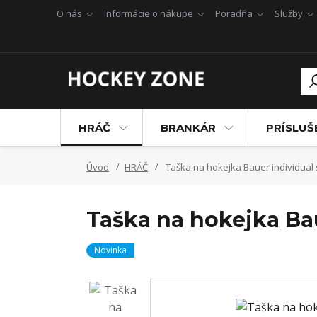
O nás
Informácie o nákupe
Poradňa
Služby
HRÁČ
BRANKÁR
PRÍSLU
Úvod
HRÁČ
Taška na hokejka Bauer individual 
Taška na hokejka Bau
Novinka