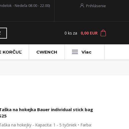
ndelok - Nedeľa 08.00 - 22.00)
Prihlásenie
0
ks
za
0,00 EUR
ť
E KORČUĽ
CWENCH
Viac
Taška na hokejka Bauer individual stick bag
S25
Taška na hokejky - Kapacita: 1 - 5 tyčiniek • Farba: