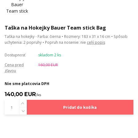
Taška na Hokejky Bauer Team stick Bag
Taška na hokejky - Farba: čierna • Rozmery: 183 x 31 x 16 cm • Spôsob
uchytenia: 2 popruhy • Popruh na nosenie: nie
celý popis
Dostupnosť
skladom 2 ks
Cena pred
160,00 EUR
zľavou
Nie sme platcovia DPH
140,00 EUR
/
ks
Pridať do košíka