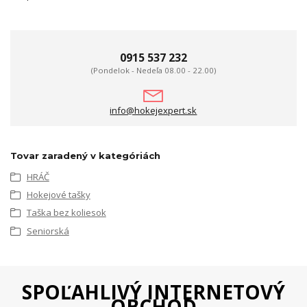
0915 537 232
(Pondelok - Nedeľa 08.00 - 22.00)
info@hokejexpert.sk
Tovar zaradený v kategóriách
HRÁČ
Hokejové tašky
Taška bez koliesok
Seniorská
SPOĽAHLIVÝ INTERNETOVÝ
OBCHOD