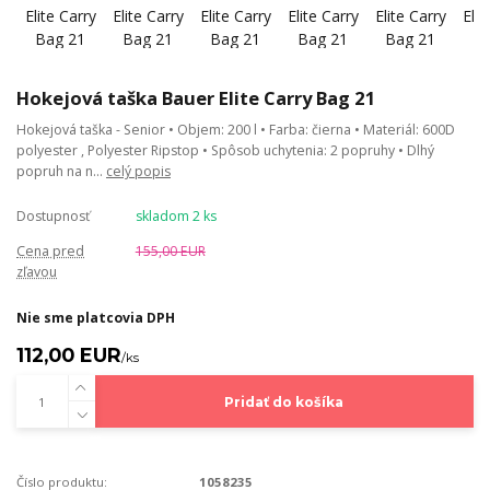
Hokejová taška Bauer Elite Carry Bag 21
Hokejová taška - Senior • Objem: 200 l • Farba: čierna • Materiál: 600D
polyester , Polyester Ripstop • Spôsob uchytenia: 2 popruhy • Dlhý
popruh na n...
celý popis
Dostupnosť
skladom 2 ks
Cena pred
155,00 EUR
zľavou
Nie sme platcovia DPH
112,00 EUR
/
ks
Pridať do košíka
Číslo produktu:
1058235