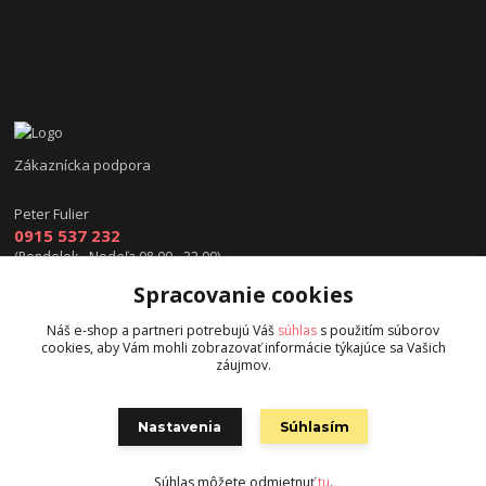
Zákaznícka podpora
Peter Fulier
0915 537 232
(Pondelok - Nedeľa 08.00 - 22.00)
Spracovanie cookies
info@hokejexpert.sk
Náš e-shop a partneri potrebujú Váš
súhlas
s použitím súborov
cookies, aby Vám mohli zobrazovať informácie týkajúce sa Vašich
záujmov.
Nastavenia
Súhlasím
Copyright © 2015 hokejexpert.sk
Súhlas môžete odmietnuť
tu
.