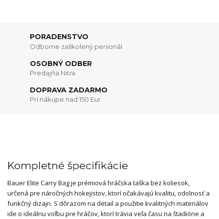
PORADENSTVO
Odborne zaškolený personál
OSOBNÝ ODBER
Predajňa Nitra
DOPRAVA ZADARMO
Pri nákupe nad 150 Eur
Kompletné špecifikácie
Bauer Elite Carry Bag je prémiová hráčska taška bez koliesok,
určená pre náročných hokejistov, ktorí očakávajú kvalitu, odolnosť a
funkčný dizajn. S dôrazom na detail a použitie kvalitných materiálov
ide o ideálnu voľbu pre hráčov, ktorí trávia veľa času na štadióne a