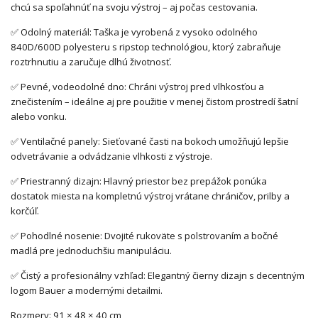
chcú sa spoľahnúť na svoju výstroj – aj počas cestovania.
✅ Odolný materiál: Taška je vyrobená z vysoko odolného
840D/600D polyesteru s ripstop technológiou, ktorý zabraňuje
roztrhnutiu a zaručuje dlhú životnosť.
✅ Pevné, vodeodolné dno: Chráni výstroj pred vlhkosťou a
znečistením – ideálne aj pre použitie v menej čistom prostredí šatní
alebo vonku.
✅ Ventilačné panely: Sieťované časti na bokoch umožňujú lepšie
odvetrávanie a odvádzanie vlhkosti z výstroje.
✅ Priestranný dizajn: Hlavný priestor bez prepážok ponúka
dostatok miesta na kompletnú výstroj vrátane chráničov, prilby a
korčúľ.
✅ Pohodlné nosenie: Dvojité rukoväte s polstrovaním a bočné
madlá pre jednoduchšiu manipuláciu.
✅ Čistý a profesionálny vzhľad: Elegantný čierny dizajn s decentným
logom Bauer a modernými detailmi.
Rozmery: 91 × 48 × 40 cm