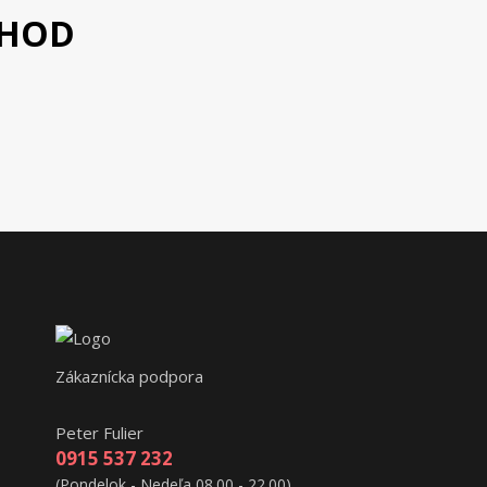
CHOD
Zákaznícka podpora
Peter Fulier
0915 537 232
(Pondelok - Nedeľa 08.00 - 22.00)