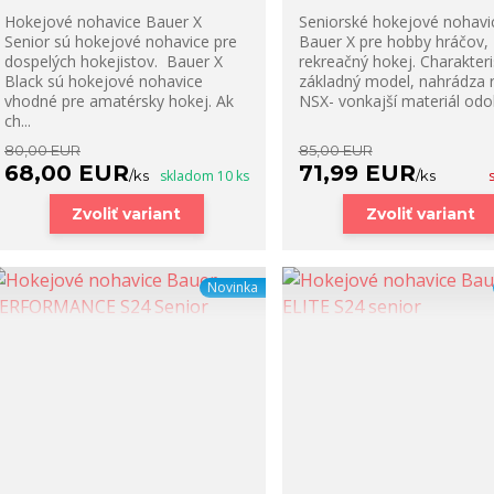
Hokejové nohavice Bauer X
Seniorské hokejové nohavi
Senior sú hokejové nohavice pre
Bauer X pre hobby hráčov,
dospelých hokejistov. Bauer X
rekreačný hokej. Charakteris
Black sú hokejové nohavice
základný model, nahrádza 
vhodné pre amatérsky hokej. Ak
NSX- vonkajší materiál odol
ch...
80,00 EUR
85,00 EUR
68,00 EUR
71,99 EUR
/
ks
skladom 10 ks
/
ks
Zvoliť variant
Zvoliť variant
Novinka