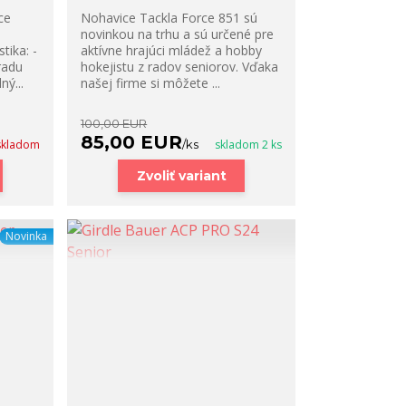
ce
Nohavice Tackla Force 851 sú
novinkou na trhu a sú určené pre
tika: -
aktívne hrajúci mládež a hobby
radu
hokejistu z radov seniorov. Vďaka
ný...
našej firme si môžete ...
100,00 EUR
85,00 EUR
skladom
/
ks
skladom 2 ks
Zvoliť variant
Novinka