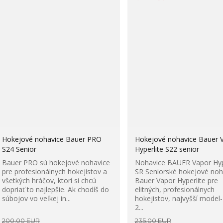
Hokejové nohavice Bauer PRO
Hokejové nohavice Bauer 
S24 Senior
Hyperlite S22 senior
Bauer PRO sú hokejové nohavice
Nohavice BAUER Vapor Hyp
pre profesionálnych hokejistov a
SR Seniorské hokejové noh
všetkých hráčov, ktorí si chcú
Bauer Vapor Hyperlite pre
dopriať to najlepšie. Ak chodíš do
elitných, profesionálnych
súbojov vo veľkej in...
hokejistov, najvyšší model
2...
200,00 EUR
235,00 EUR