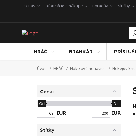
O nás
Informácie o nákupe
Poradňa
Služby
HRÁČ
BRANKÁR
PRÍSLU
Úvod
HRÁČ
Hokejové nohavice
Hokejové no
Cena:
Od
Do
H
EUR
EUR
i
Štítky