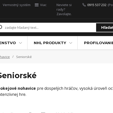
Vernostný systém
Viac
Neviete si
0915 537 232
(Po
rady?
Zavolajte.
Hľada
ŠENSTVO
NHL PRODUKTY
PROFILOVANI
havice
Seniorské
Seniorské
okejové nohavice
pre dospelých hráčov, vysoká úroveň och
ntenzívnej hre.