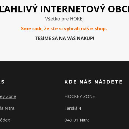
ĽAHLIVÝ INTERNETOVÝ OB
Všetko pre HOKEJ
Sme radi, že ste si vybrali náš e-
shop
.
TEŠÍME SA NA VÁŠ NÁKUP!
ÁS
KDE NÁS NÁJDETE
ey Zone
HOCKEY ZONE
a Nitra
Farská 4
kódex
949 01 Nitra