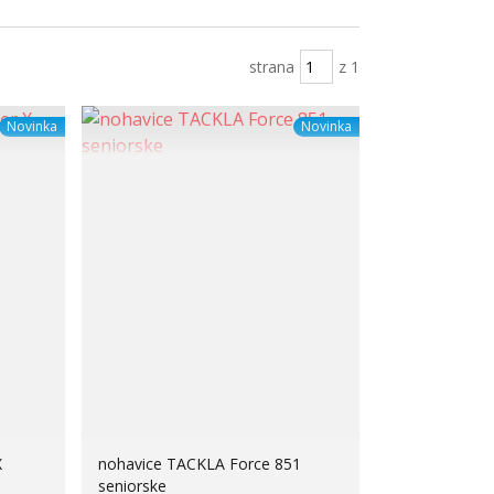
strana
z 1
Novinka
Novinka
X
nohavice TACKLA Force 851
seniorske