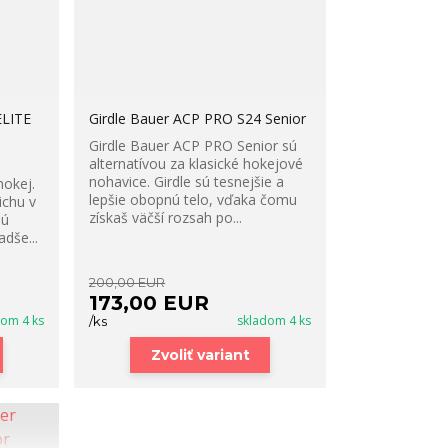
ELITE
Girdle Bauer ACP PRO S24 Senior
Girdle Bauer ACP PRO Senior sú
alternatívou za klasické hokejové
nohavice. Girdle sú tesnejšie a
hokej.
lepšie obopnú telo, vďaka čomu
ichu v
získaš väčší rozsah po...
nú
dše...
200,00 EUR
173,00 EUR
dom 4 ks
skladom 4 ks
/
ks
Zvoliť variant