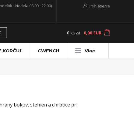
ndelok - Nedeľa 08.00 - 22.00)
Prihlásenie
0
ks
za
0,00 EUR
ť
E KORČUĽ
CWENCH
Viac
rany bokov, stehien a chrbtice pri