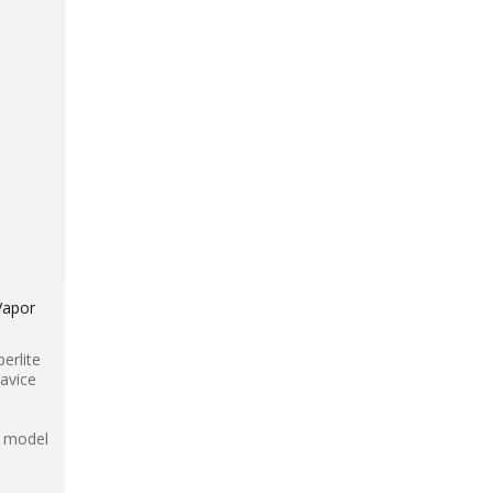
Vapor
erlite
avice
- model