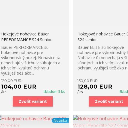
Hokejové nohavice Bauer
Hokejové nohavice Bauer 
PERFORMANCE S24 Senior
S24 senior
Bauer PERFORMANCE sú
Bauer ELITE sú hokejové
hokejové nohavice pre
nohavice pre výkonnostný 
výkonnostný hokej. Nohavice ťa
Nohavice ťa nenechajú v št
nenechajú v štichu v súbojoch a
súbojoch a ich veľmi kvalit
ich veľmi kvalitnú ochranu
ochranu využiješ tiež ako na
využiješ tiež ako...
120,00 EUR
150,00 EUR
104,00 EUR
128,00 EUR
skladom 5 ks
Skla
/
ks
/
ks
Zvoliť variant
Zvoliť variant
Novinka