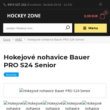
0915 537 232
(Pondelok - Nedeľa 08.00 - 22.00)
0
0,00 EUR
Menu
Úvod
HRÁČ
Hokejové nohavice Bauer PRO S24 Senior
Hokejové nohavice Bauer
PRO S24 Senior
Novinka