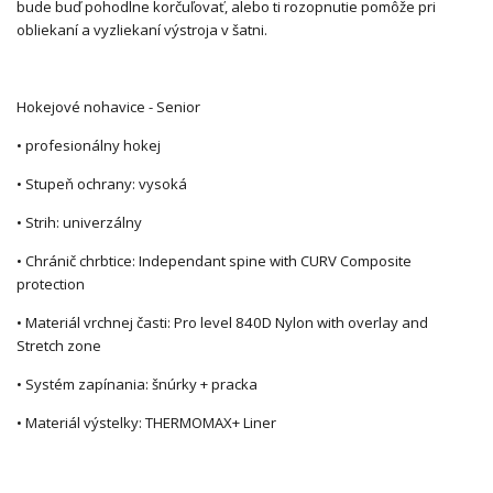
bude buď pohodlne korčuľovať, alebo ti rozopnutie pomôže pri
obliekaní a vyzliekaní výstroja v šatni.
Hokejové nohavice - Senior
• profesionálny hokej
• Stupeň ochrany: vysoká
• Strih: univerzálny
• Chránič chrbtice: Independant spine with CURV Composite
protection
• Materiál vrchnej časti: Pro level 840D Nylon with overlay and
Stretch zone
• Systém zapínania: šnúrky + pracka
• Materiál výstelky: THERMOMAX+ Liner