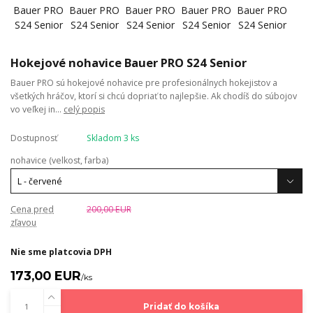
Hokejové nohavice Bauer PRO S24 Senior
Bauer PRO sú hokejové nohavice pre profesionálnych hokejistov a
všetkých hráčov, ktorí si chcú dopriať to najlepšie. Ak chodíš do súbojov
vo veľkej in...
celý popis
Dostupnosť
Skladom 3 ks
nohavice (velkost, farba)
Cena pred
200,00 EUR
zľavou
Nie sme platcovia DPH
173,00 EUR
/
ks
Pridať do košíka