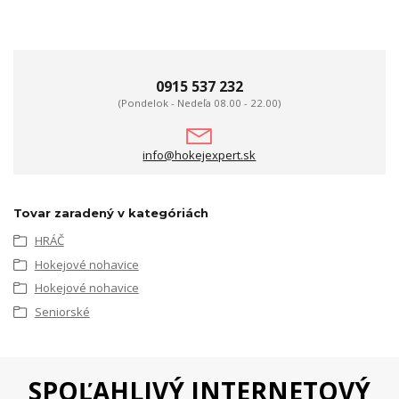
0915 537 232
(Pondelok - Nedeľa 08.00 - 22.00)
info@hokejexpert.sk
Tovar zaradený v kategóriách
HRÁČ
Hokejové nohavice
Hokejové nohavice
Seniorské
SPOĽAHLIVÝ INTERNETOVÝ