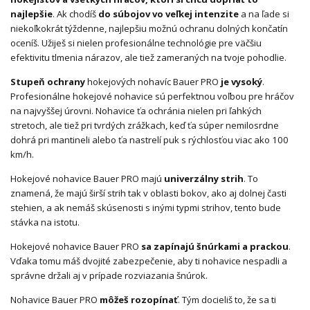
najlepšie
. Ak chodíš
do súbojov vo veľkej intenzite
a na ľade si
niekoľkokrát týždenne, najlepšiu možnú ochranu dolných končatín
oceníš. Užiješ si nielen profesionálne technológie pre väčšiu
efektivitu tlmenia nárazov, ale tiež zameraných na tvoje pohodlie.
Stupeň ochrany
hokejových nohavíc Bauer PRO
je vysoký
.
Profesionálne hokejové nohavice sú perfektnou voľbou pre hráčov
na najvyššej úrovni. Nohavice ťa ochránia nielen pri ľahkých
stretoch, ale tiež pri tvrdých zrážkach, keď ťa súper nemilosrdne
dohrá pri mantineli alebo ťa nastrelí puk s rýchlosťou viac ako 100
km/h.
Hokejové nohavice Bauer PRO majú
univerzálny strih
. To
znamená, že majú širší strih tak v oblasti bokov, ako aj dolnej časti
stehien, a ak nemáš skúsenosti s inými typmi strihov, tento bude
stávka na istotu.
Hokejové nohavice Bauer PRO
sa zapínajú šnúrkami a prackou
.
Vďaka tomu máš dvojité zabezpečenie, aby ti nohavice nespadli a
správne držali aj v prípade rozviazania šnúrok.
Nohavice Bauer PRO
môžeš rozopínať
. Tým docieliš to, že sa ti