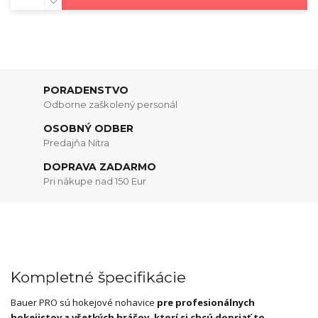
PORADENSTVO
Odborne zaškolený personál
OSOBNÝ ODBER
Predajňa Nitra
DOPRAVA ZADARMO
Pri nákupe nad 150 Eur
Kompletné špecifikácie
Bauer PRO sú hokejové nohavice
pre profesionálnych
hokejistov a všetkých hráčov, ktorí si chcú dopriať to