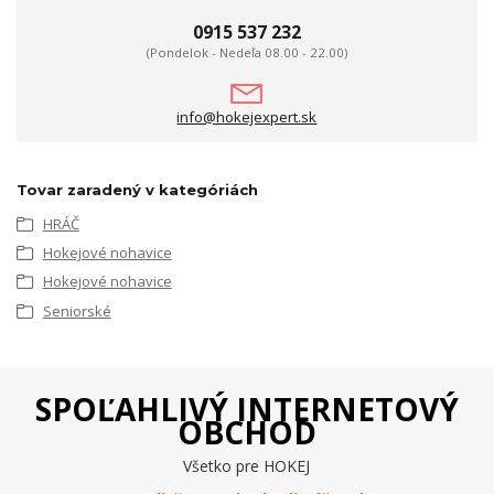
0915 537 232
(Pondelok - Nedeľa 08.00 - 22.00)
info@hokejexpert.sk
Tovar zaradený v kategóriách
HRÁČ
Hokejové nohavice
Hokejové nohavice
Seniorské
SPOĽAHLIVÝ INTERNETOVÝ
OBCHOD
Všetko pre HOKEJ