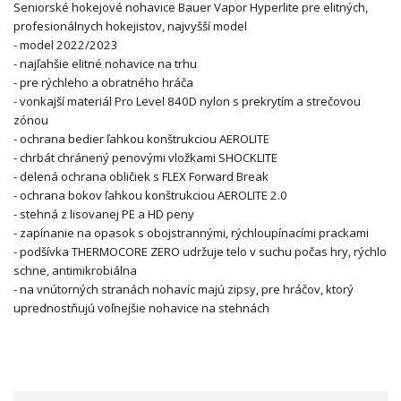
Seniorské hokejové nohavice Bauer Vapor Hyperlite pre elitných,
profesionálnych hokejistov, najvyšší model
- model 2022/2023
- najľahšie elitné nohavice na trhu
- pre rýchleho a obratného hráča
- vonkajší materiál Pro Level 840D nylon s prekrytím a strečovou
zónou
- ochrana bedier ľahkou konštrukciou AEROLITE
- chrbát chránený penovými vložkami SHOCKLITE
- delená ochrana obličiek s FLEX Forward Break
- ochrana bokov ľahkou konštrukciou AEROLITE 2.0
- stehná z lisovanej PE a HD peny
- zapínanie na opasok s obojstrannými, rýchloupínacími prackami
- podšívka THERMOCORE ZERO udržuje telo v suchu počas hry, rýchlo
schne, antimikrobiálna
- na vnútorných stranách nohavíc majú zipsy, pre hráčov, ktorý
uprednostňujú voľnejšie nohavice na stehnách