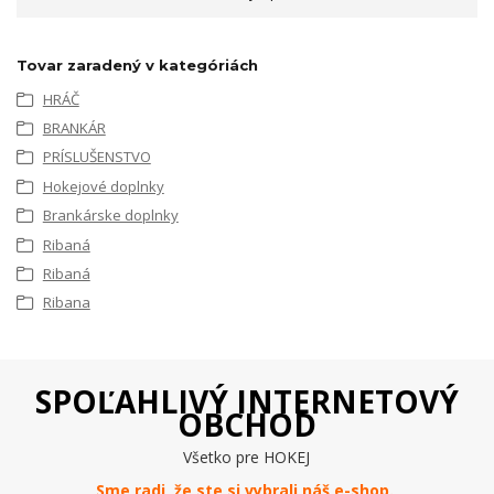
Tovar zaradený v kategóriách
HRÁČ
BRANKÁR
PRÍSLUŠENSTVO
Hokejové doplnky
Brankárske doplnky
Ribaná
Ribaná
Ribana
SPOĽAHLIVÝ INTERNETOVÝ
OBCHOD
Všetko pre HOKEJ
Sme radi, že ste si vybrali náš e-
shop
.