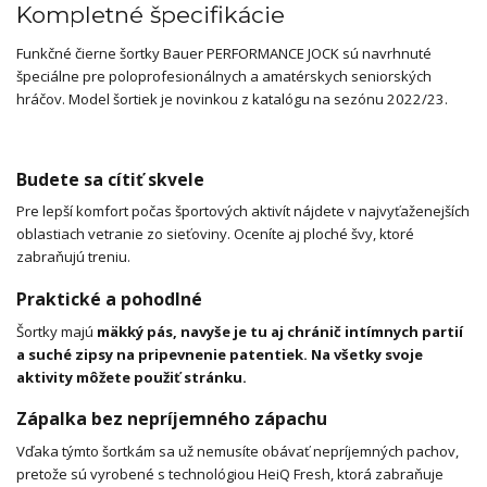
Kompletné špecifikácie
Funkčné čierne šortky Bauer PERFORMANCE JOCK sú navrhnuté
špeciálne pre poloprofesionálnych a amatérskych seniorských
hráčov. Model šortiek je novinkou z katalógu na sezónu 2022/23.
Budete sa cítiť skvele
Pre lepší komfort počas športových aktivít nájdete v najvyťaženejších
oblastiach vetranie zo sieťoviny. Oceníte aj ploché švy, ktoré
zabraňujú treniu.
Praktické a pohodlné
Šortky majú
mäkký pás, navyše je tu aj chránič intímnych partií
a suché zipsy na pripevnenie patentiek. Na všetky svoje
aktivity môžete použiť stránku.
Zápalka bez nepríjemného zápachu
Vďaka týmto šortkám sa už nemusíte obávať nepríjemných pachov,
pretože sú vyrobené s technológiou HeiQ Fresh, ktorá zabraňuje