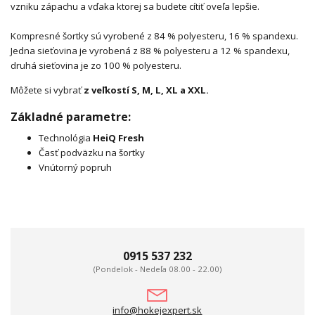
vzniku zápachu a vďaka ktorej sa budete cítiť oveľa lepšie.
Kompresné šortky sú vyrobené z 84 % polyesteru, 16 % spandexu.
Jedna sieťovina je vyrobená z 88 % polyesteru a 12 % spandexu,
druhá sieťovina je zo 100 % polyesteru.
Môžete si vybrať
z veľkostí S, M, L, XL a XXL.
Základné parametre:
Technológia
HeiQ Fresh
Časť podväzku na šortky
Vnútorný popruh
0915 537 232
(Pondelok - Nedeľa 08.00 - 22.00)
info@hokejexpert.sk