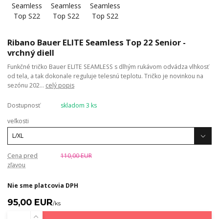
Ribano Bauer ELITE Seamless Top 22 Senior -
vrchný diell
Funkčné tričko Bauer ELITE SEAMLESS s dlhým rukávom odvádza vlhkosť
od tela, a tak dokonale reguluje telesnú teplotu. Tričko je novinkou na
sezónu 202...
celý popis
Dostupnosť
skladom 3 ks
veľkosti
Cena pred
110,00 EUR
zľavou
Nie sme platcovia DPH
95,00 EUR
/
ks