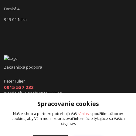
Farská 4
949 01 Nitra
Zákaznícka podpora
Peter Fulier
0915 537 232
(Pondelok - Nedeľa 08.00 - 22.00)
Spracovanie cookies
info@hokejexpert.sk
Náš e-shop a partneri potrebujú Váš
súhlas
s použitím súborov
cookies, aby Vám mohli zobrazovať informácie týkajúce sa Vašich
záujmov.