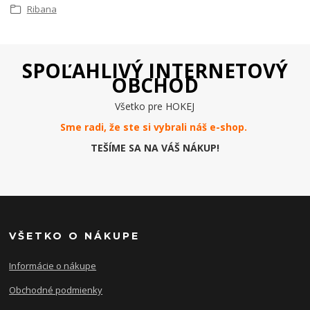
Ribana
SPOĽAHLIVÝ INTERNETOVÝ
OBCHOD
Všetko pre HOKEJ
Sme radi, že ste si vybrali náš e-
shop
.
TEŠÍME SA NA VÁŠ NÁKUP!
VŠETKO O NÁKUPE
Informácie o nákupe
Obchodné podmienky