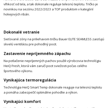
vlhkosť od tela, a tak dokonale reguluje telesnú teplotu. Tričko je
novinkou na sezónu 2022/2023 a TOP produktom v kategórií
hokejových ribán.
Dokonalé vetranie
Sieťované zóny na priliehavom tričku Bauer ELITE SEAMLESS zaisťujú
skvelú ventiláciu pre pohodlný pocit.
Zastavenie nepríjemného zápachu
Na potlačenie nepríjemných pachov použili výrobcovia technológiu
HeiQ Fresh, ktorá vám zaručí pocit sviežosti počas celého
športového výkonu.
Vynikajúca termoregulácia
Technológia HeiQ Smart Temp dokonale reaguje na telesnú teplotu
a pomáha zabezpečiť optimálne pohodlie a výkon.
Vynikajúci komfort