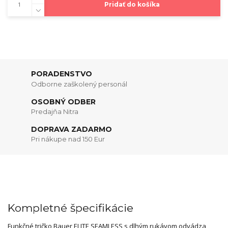
Pridať do košíka
PORADENSTVO
Odborne zaškolený personál
OSOBNÝ ODBER
Predajňa Nitra
DOPRAVA ZADARMO
Pri nákupe nad 150 Eur
Kompletné špecifikácie
Funkčné tričko Bauer ELITE SEAMLESS s dlhým rukávom odvádza