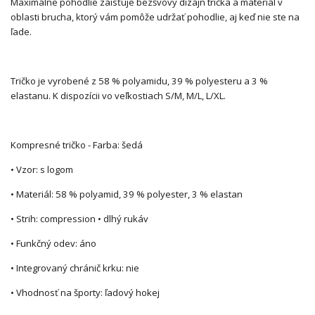
Maximálne pohodlie zaisťuje bezšvový dizajn trička a materiál v
oblasti brucha, ktorý vám pomôže udržať pohodlie, aj keď nie ste na
ľade.
Tričko je vyrobené z 58 % polyamidu, 39 % polyesteru a 3 %
elastanu. K dispozícii vo veľkostiach S/M, M/L, L/XL.
Kompresné tričko - Farba: šedá
• Vzor: s logom
• Materiál: 58 % polyamid, 39 % polyester, 3 % elastan
• Strih: compression • dlhý rukáv
• Funkčný odev: áno
• Integrovaný chránič krku: nie
• Vhodnosť na športy: ľadový hokej