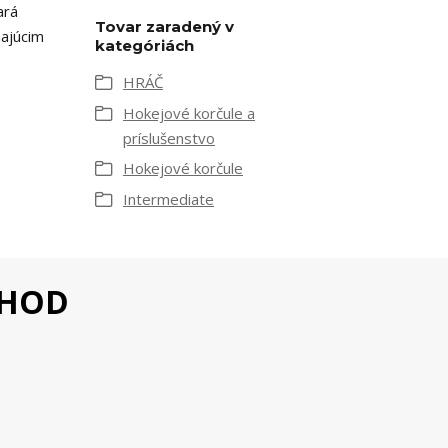
ará
Tovar zaradený v
ajúcim
kategóriách
HRÁČ
Hokejové korčule a
príslušenstvo
Hokejové korčule
Intermediate
CHOD