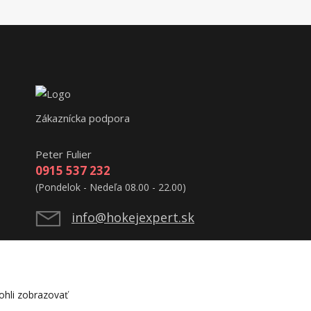
Zákaznícka podpora
Peter Fulier
0915 537 232
(Pondelok - Nedeľa 08.00 - 22.00)
info@hokejexpert.sk
hli zobrazovať