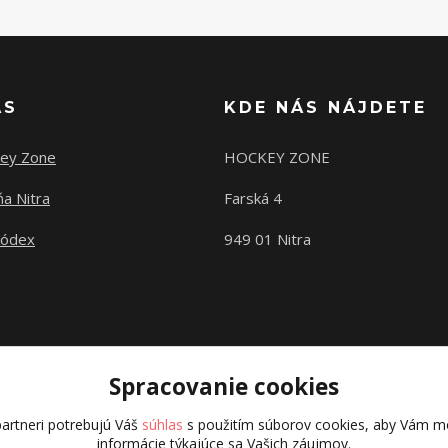
ÁS
KDE NÁS NÁJDETE
ey Zone
HOCKEY ZONE
a Nitra
Farská 4
kódex
949 01 Nitra
Spracovanie cookies
artneri potrebujú Váš
súhlas
s použitím súborov cookies, aby Vám mo
informácie týkajúce sa Vašich záujmov.