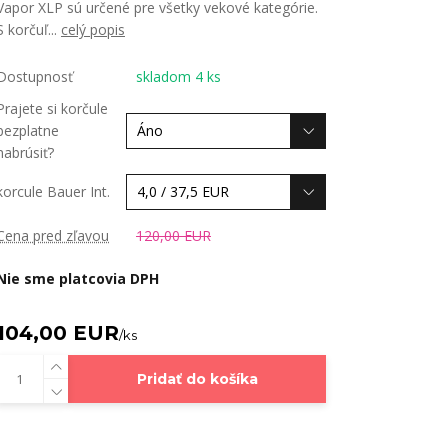
Vapor XLP sú určené pre všetky vekové kategórie.
S korčuľ...
celý popis
Dostupnosť
skladom 4 ks
Prajete si korčule
bezplatne
nabrúsiť?
korcule Bauer Int.
Cena pred zľavou
120,00 EUR
Nie sme platcovia DPH
104,00 EUR
/
ks
Pridať do košíka