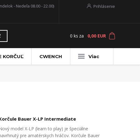
ndelok - Nedeľa 08.00 - 22.00)
Prihlásenie
0
ks
za
0,00 EUR
ť
E KORČUĽ
CWENCH
Viac
Korčule Bauer X-LP Intermediate
Nový model X-LP (learn to play) je špeciálne
navrhnutý pre amatérskych hráčov. Korčule Bauer