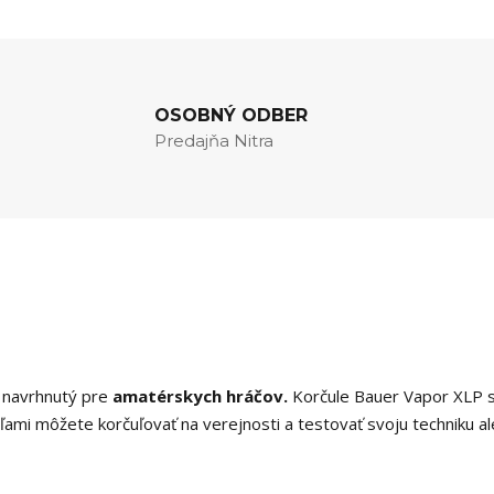
OSOBNÝ ODBER
Predajňa Nitra
e navrhnutý pre
amatérskych hráčov
.
Korčule Bauer Vapor XLP 
uľami môžete korčuľovať na verejnosti a testovať svoju techniku a