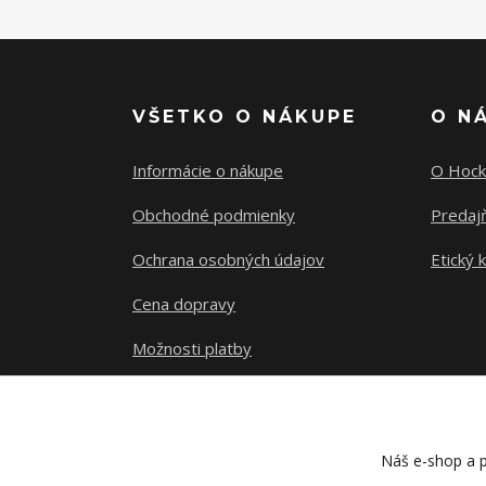
VŠETKO O NÁKUPE
O N
Informácie o nákupe
O Hock
Obchodné podmienky
Predajň
Ochrana osobných údajov
Etický 
Cena dopravy
Možnosti platby
Sledovanie zásielky
Náš e-shop a p