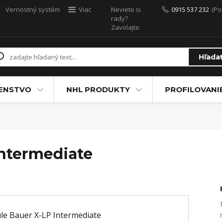
Vernostný systém
Viac
Neviete si
0915 537 232
(Po
rady?
Zavolajte.
Hľada
ŠENSTVO
NHL PRODUKTY
PROFILOVANI
Intermediate