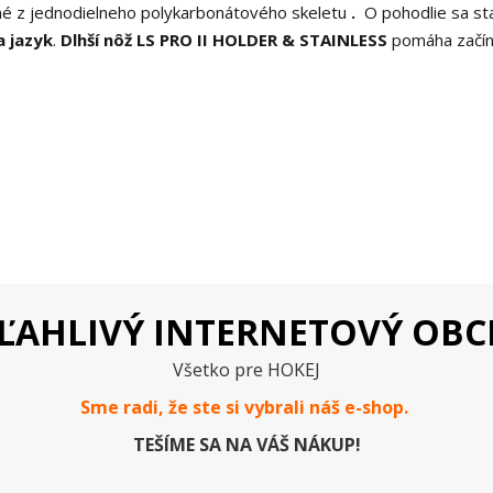
né z jednodielneho polykarbonátového skeletu
.
O pohodlie sa st
a jazyk
.
Dlhší nôž LS PRO II HOLDER & STAINLESS
pomáha začín
ĽAHLIVÝ INTERNETOVÝ OB
Všetko pre HOKEJ
Sme radi, že ste si vybrali náš e-
shop
.
TEŠÍME SA NA VÁŠ NÁKUP!